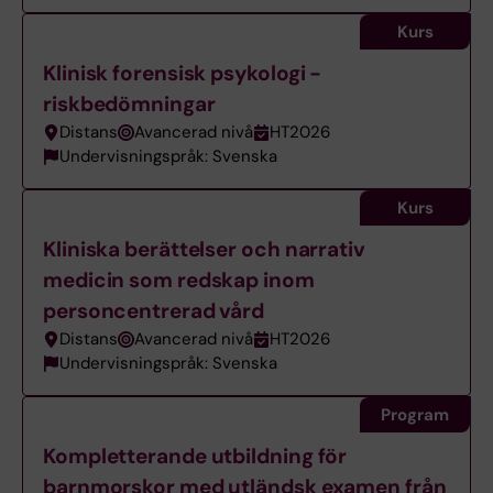
Kurs
Klinisk forensisk psykologi -
riskbedömningar
Distans
Avancerad nivå
HT2026
Undervisningspråk: Svenska
Kurs
Kliniska berättelser och narrativ
medicin som redskap inom
personcentrerad vård
Distans
Avancerad nivå
HT2026
Undervisningspråk: Svenska
Program
Kompletterande utbildning för
barnmorskor med utländsk examen från