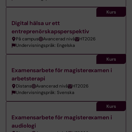
Kurs
Digital hälsa ur ett
entreprenörskapsperspektiv
På campus
Avancerad nivå
HT2026
Undervisningspråk: Engelska
Kurs
Examensarbete för magisterexamen i
arbetsterapi
Distans
Avancerad nivå
HT2026
Undervisningspråk: Svenska
Kurs
Examensarbete för magisterexamen i
audiologi