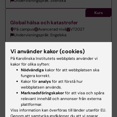
Undervisningspråk: Svenska
Kurs
Global hälsa och katastrofer
På campus
Avancerad nivå
VT2027
Undervisningspråk: Engelska
Kurs
Vi använder kakor (cookies)
Grundläggande muskuloskeletal
På Karolinska Institutets webbplats använder vi
ultraljudsdiagnostik
kakor för olika syften:
Nödvändiga
kakor för att webbplatsen ska
Distans
Avancerad nivå
HT2026
fungera korrekt.
Undervisningspråk: Svenska
Kakor för
analys
för att förstå hur
webbplatsen används.
Kurs
Marknadsföringskakor
för att visa och spåra
Grundläggande näringsfysiologi
relevant innehåll och annonser från externa
plattformar.
Distans
Grundnivå
VT2027
Viss information kan överföras till länder utanför EU.
Undervisningspråk: Svenska
Genom att samtycka godkänner du att vi sparar