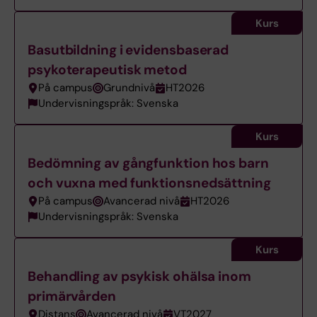
Kurs
Basutbildning i evidensbaserad
psykoterapeutisk metod
På campus
Grundnivå
HT2026
Undervisningspråk: Svenska
Kurs
Bedömning av gångfunktion hos barn
och vuxna med funktionsnedsättning
På campus
Avancerad nivå
HT2026
Undervisningspråk: Svenska
Kurs
Behandling av psykisk ohälsa inom
primärvården
Distans
Avancerad nivå
VT2027