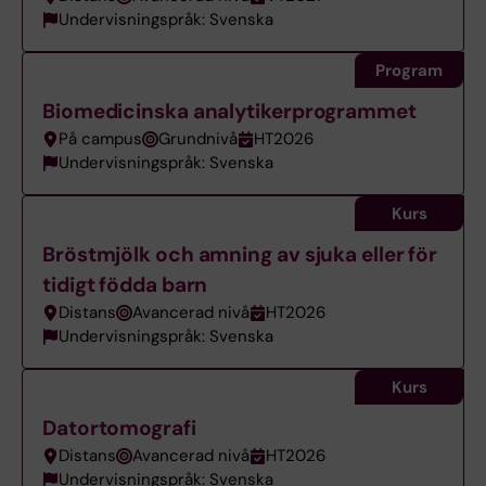
Undervisningspråk: Svenska
Program
Biomedicinska analytikerprogrammet
På campus
Grundnivå
HT2026
Undervisningspråk: Svenska
Kurs
Bröstmjölk och amning av sjuka eller för
tidigt födda barn
Distans
Avancerad nivå
HT2026
Undervisningspråk: Svenska
Kurs
Datortomografi
Distans
Avancerad nivå
HT2026
Undervisningspråk: Svenska