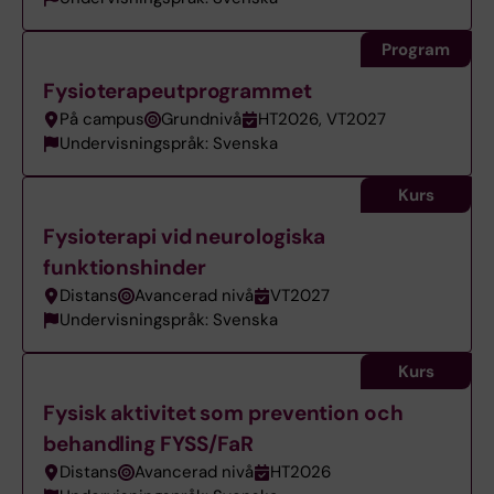
Program
Fysioterapeutprogrammet
På campus
Grundnivå
HT2026, VT2027
Undervisningspråk: Svenska
Kurs
Fysioterapi vid neurologiska
funktionshinder
Distans
Avancerad nivå
VT2027
Undervisningspråk: Svenska
Kurs
Fysisk aktivitet som prevention och
behandling FYSS/FaR
Distans
Avancerad nivå
HT2026