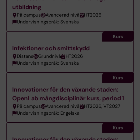
utbildning
På campus
Avancerad nivå
HT2026
Undervisningspråk: Svenska
Kurs
Infektioner och smittskydd
Distans
Grundnivå
HT2026
Undervisningspråk: Svenska
Kurs
Innovationer för den växande staden:
OpenLab mångdisciplinär kurs, period 1
På campus
Avancerad nivå
HT2026, VT2027
Undervisningspråk: Engelska
Kurs
Innovationer för den växande staden: