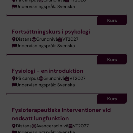
På campus
Grundnivå
HT2026
Undervisningspråk: Svenska
Kurs
Fortsättningskurs i psykologi
Distans
Grundnivå
VT2027
Undervisningspråk: Svenska
Kurs
Fysiologi - en introduktion
På campus
Grundnivå
VT2027
Undervisningspråk: Svenska
Kurs
Fysioterapeutiska interventioner vid
nedsatt lungfunktion
Distans
Avancerad nivå
VT2027
Undervisningspråk: Svenska