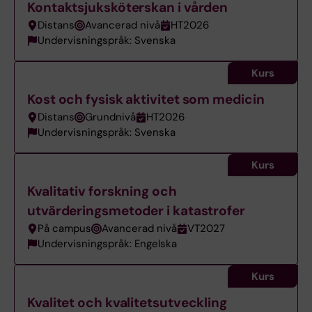
Kontaktsjuksköterskan i vården
Distans
Avancerad nivå
HT2026
Undervisningspråk: Svenska
Kurs
Kost och fysisk aktivitet som medicin
Distans
Grundnivå
HT2026
Undervisningspråk: Svenska
Kurs
Kvalitativ forskning och
utvärderingsmetoder i katastrofer
På campus
Avancerad nivå
VT2027
Undervisningspråk: Engelska
Kurs
Kvalitet och kvalitetsutveckling