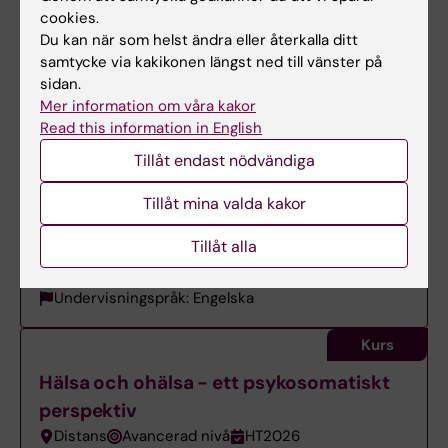
cookies.
Kurs
Du kan när som helst ändra eller återkalla ditt
Grundläggande patofysiologi och
samtycke via kakikonen längst ned till vänster på
sidan.
sjukdomslära
Mer information om våra kakor
Distans
Grundnivå
HT2026
Read this information in English
Undervisningspråk: Svenska
Tillåt endast nödvändiga
Kurs
Tillåt mina valda kakor
HIV - med individen i fokus ur ett globalt
Tillåt alla
perspektiv
På campus
Grundnivå
VT2027
Undervisningspråk: Engelska
Kurs
Hälsa och ohälsa - ett psykosomatiskt
perspektiv
Distans
Avancerad nivå
HT2026