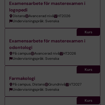
Examensarbete för masterexamen i
logopedi
Distans
Avancerad nivå
HT2026
Undervisningspråk: Svenska
Kurs
Examensarbete för masterexamen i
odontologi
På campus
Avancerad nivå
HT2026
Undervisningspråk: Svenska
Kurs
Farmakologi
På campus, Distans
Grundnivå
VT2027
Undervisningspråk: Svenska
Kurs