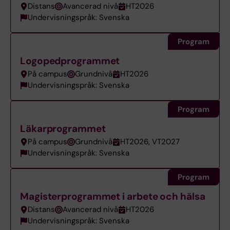
Distans
Avancerad nivå
HT2026
Undervisningspråk: Svenska
Program
Logopedprogrammet
På campus
Grundnivå
HT2026
Undervisningspråk: Svenska
Program
Läkarprogrammet
På campus
Grundnivå
HT2026, VT2027
Undervisningspråk: Svenska
Program
Magisterprogrammet i arbete och hälsa
Distans
Avancerad nivå
HT2026
Undervisningspråk: Svenska