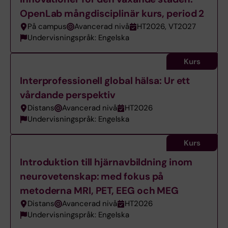
OpenLab mångdisciplinär kurs, period 2
På campus
Avancerad nivå
HT2026, VT2027
Undervisningspråk: Engelska
Kurs
Interprofessionell global hälsa: Ur ett
vårdande perspektiv
Distans
Avancerad nivå
HT2026
Undervisningspråk: Engelska
Kurs
Introduktion till hjärnavbildning inom
neurovetenskap: med fokus på
metoderna MRI, PET, EEG och MEG
Distans
Avancerad nivå
HT2026
Undervisningspråk: Engelska