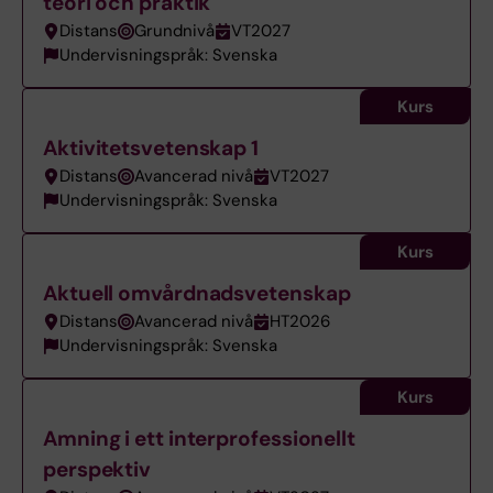
teori och praktik
Distans
Grundnivå
VT2027
Undervisningspråk: Svenska
Kurs
Aktivitetsvetenskap 1
Distans
Avancerad nivå
VT2027
Undervisningspråk: Svenska
Kurs
Aktuell omvårdnadsvetenskap
Distans
Avancerad nivå
HT2026
Undervisningspråk: Svenska
Kurs
Amning i ett interprofessionellt
perspektiv