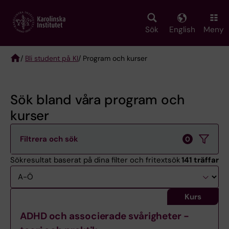
Skip
to
main
Sök
English
Meny
content
/
Bli student på KI
/ Program och kurser
Breadcrumb
Sök bland våra program och
kurser
Filtrera och sök
0
Sökresultat baserat på dina filter och fritextsök
141 träffar
Sortering
Kurs
ADHD och associerade svårigheter -