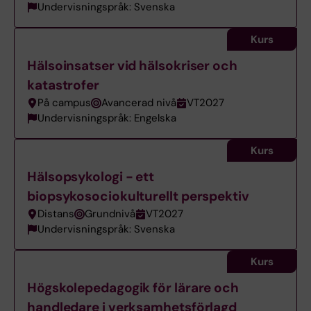
Undervisningspråk: Svenska
Kurs
Hälsoinsatser vid hälsokriser och
katastrofer
På campus
Avancerad nivå
VT2027
Undervisningspråk: Engelska
Kurs
Hälsopsykologi - ett
biopsykosociokulturellt perspektiv
Distans
Grundnivå
VT2027
Undervisningspråk: Svenska
Kurs
Högskolepedagogik för lärare och
handledare i verksamhetsförlagd