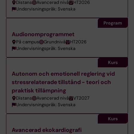
Distans
Avancerad nivå
HT2026
Undervisningspråk: Svenska
Program
Audionomprogrammet
På campus
Grundnivå
HT2026
Undervisningspråk: Svenska
Kurs
Autonom och emotionell reglering vid
stressrelaterade tillstånd - teori och
praktisk tillämpning
Distans
Avancerad nivå
VT2027
Undervisningspråk: Svenska
Kurs
Avancerad ekokardiografi