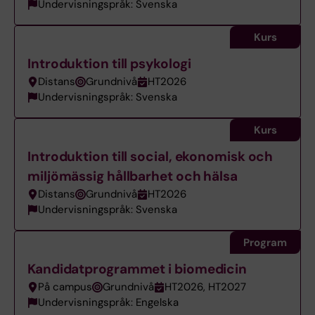
Undervisningspråk: Svenska
Kurs
Introduktion till psykologi
Distans
Grundnivå
HT2026
Undervisningspråk: Svenska
Kurs
Introduktion till social, ekonomisk och
miljömässig hållbarhet och hälsa
Distans
Grundnivå
HT2026
Undervisningspråk: Svenska
Program
Kandidatprogrammet i biomedicin
På campus
Grundnivå
HT2026, HT2027
Undervisningspråk: Engelska