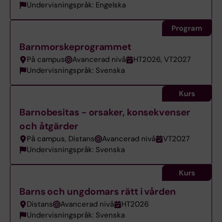
Undervisningspråk: Engelska
Program
Barnmorskeprogrammet
På campus
Avancerad nivå
HT2026, VT2027
Undervisningspråk: Svenska
Kurs
Barnobesitas - orsaker, konsekvenser
och åtgärder
På campus, Distans
Avancerad nivå
VT2027
Undervisningspråk: Svenska
Kurs
Barns och ungdomars rätt i vården
Distans
Avancerad nivå
HT2026
Undervisningspråk: Svenska