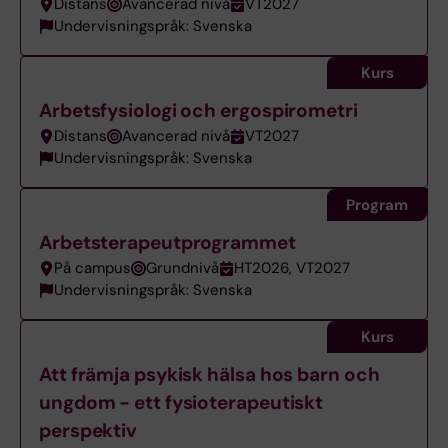
Distans
Avancerad nivå
VT2027
Undervisningspråk: Svenska
Kurs
Arbetsfysiologi och ergospirometri
Distans
Avancerad nivå
VT2027
Undervisningspråk: Svenska
Program
Arbetsterapeutprogrammet
På campus
Grundnivå
HT2026, VT2027
Undervisningspråk: Svenska
Kurs
Att främja psykisk hälsa hos barn och
ungdom - ett fysioterapeutiskt
perspektiv