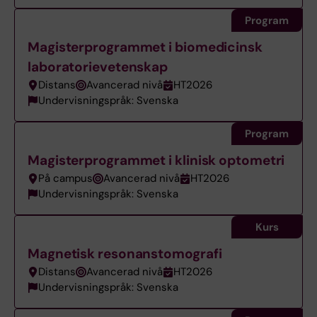
Program
Magisterprogrammet i biomedicinsk
laboratorievetenskap
Distans
Avancerad nivå
HT2026
Undervisningspråk: Svenska
Program
Magisterprogrammet i klinisk optometri
På campus
Avancerad nivå
HT2026
Undervisningspråk: Svenska
Kurs
Magnetisk resonanstomografi
Distans
Avancerad nivå
HT2026
Undervisningspråk: Svenska