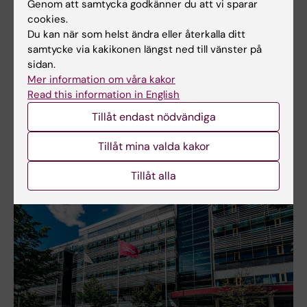
programmerar hörapparater.
Genom att samtycka godkänner du att vi sparar
cookies.
16:00
Du kan när som helst ändra eller återkalla ditt
Studentledd rundvandring på
samtycke via kakikonen längst ned till vänster på
campus
sidan.
Mer information om våra kakor
Besök på
Read this information in English
Röntgensjuksköterskeprogrammets
VR-simuleringslabb
Tillåt endast nödvändiga
Tillåt mina valda kakor
Tillåt alla