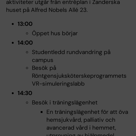
aktiviteter utgår från entréplan i Zanderska
huset på Alfred Nobels Allé 23.
13:00
Öppet hus börjar
14:00
Studentledd rundvandring på
campus
Besök på
Röntgensjuksköterskeprogrammets
VR-simuleringslabb
14:30
Besök i träningslägenhet
En träningslägenhet för att öva
hemsjukvård, palliativ och
avancerad vård i hemmet,
utprovning av hjälpmedel,