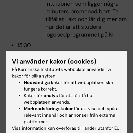
intuitionen som ligger några
minuters promenad bort. Ta
tillfället i akt och lär dig mer om
hur det är att studera
logopedprogrammet på KI.
15:30
Besök på enheten för audiologi
Vi använder kakor (cookies)
Audionomprogrammet bjuder
På Karolinska Institutets webbplats använder vi
in till deras kurslaboratorier
kakor för olika syften:
under öppet hus,
Nödvändiga
kakor för att webbplatsen ska
laboratorierna används för
fungera korrekt.
undervisning i audiometri. Du
Kakor för
analys
för att förstå hur
får bland annat höra om hur
webbplatsen används.
Marknadsföringskakor
för att visa och spåra
studenterna utbildas i
relevant innehåll och annonser från externa
hörselmätningar,
plattformar.
hjärnstamsaudiometri och
Viss information kan överföras till länder utanför EU.