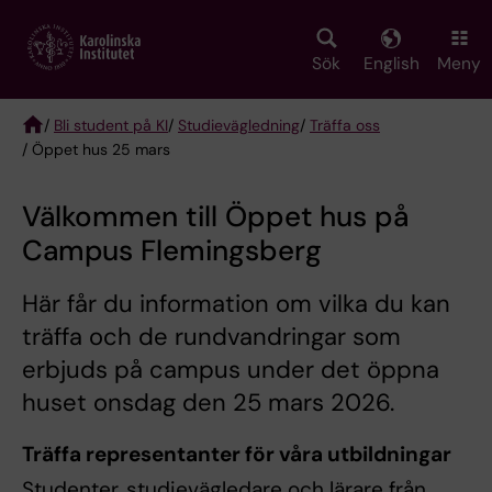
Skip
to
main
Sök
English
Meny
content
/
Bli student på KI
/
Studievägledning
/
Träffa oss
/ Öppet hus 25 mars
Breadcrumb
Välkommen till Öppet hus på
Campus Flemingsberg
Här får du information om vilka du kan
träffa och de rundvandringar som
erbjuds på campus under det öppna
huset onsdag den 25 mars 2026.
Träffa representanter för våra utbildningar
Studenter, studievägledare och lärare från