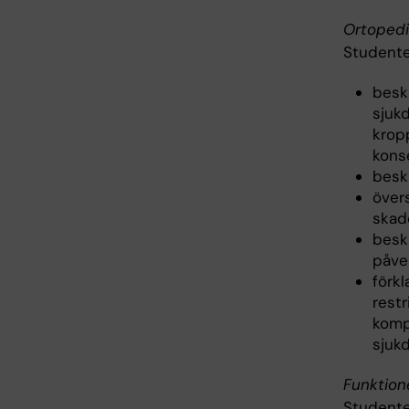
Ortopedi
Studente
besk
sjuk
krop
kons
beskr
övers
skad
besk
påve
förk
rest
kompl
sjuk
Funktion
Studente