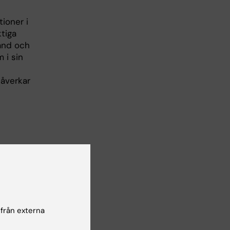
ioner i
tiga
tånd och
 i sin
påverkar
sjukdomar
 från externa
),