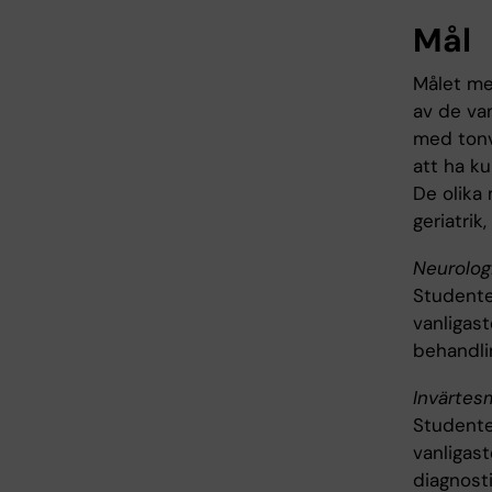
Mål
Målet me
av de va
med tonvi
att ha k
De olika 
geriatrik
Neurolog
Studente
vanligas
behandli
Invärtes
Studente
vanligas
diagnost