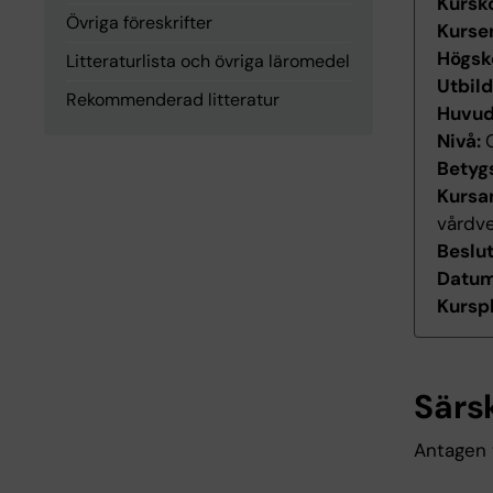
Kursk
Övriga föreskrifter
Kurse
Högsk
Litteraturlista och övriga läromedel
Utbil
Rekommenderad litteratur
Huvu
Nivå:
Betyg
Kursan
vårdv
Beslu
Datum 
Kurspl
Särs
Antagen t