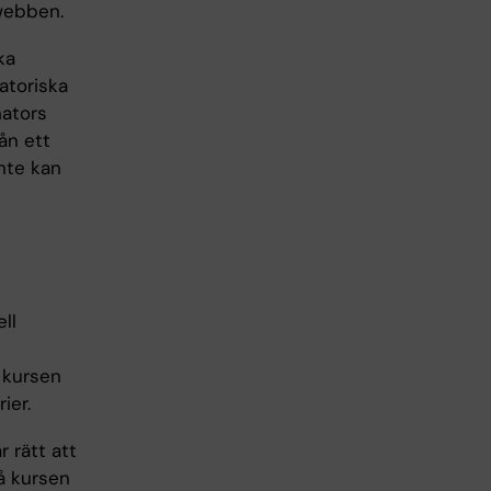
webben.
ka
atoriska
nators
ån ett
nte kan
ll
i kursen
ier.
r rätt att
då kursen