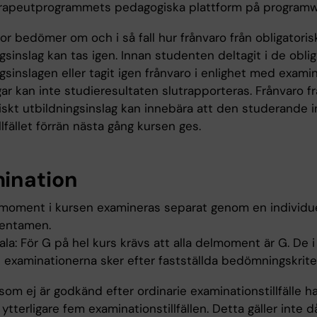
rapeutprogrammets pedagogiska plattform på program
r bedömer om och i så fall hur frånvaro från obligatoris
gsinslag kan tas igen. Innan studenten deltagit i de oblig
gsinslagen eller tagit igen frånvaro i enlighet med exami
ar kan inte studieresultaten slutrapporteras. Frånvaro fr
iskt utbildningsinslag kan innebära att den studerande i
illfället förrän nästa gång kursen ges.
ination
lmoment i kursen examineras separat genom en individue
 tentamen.
la: För G på hel kurs krävs att alla delmoment är G. De 
 examinationerna sker efter fastställda bedömningskriter
om ej är godkänd efter ordinarie examinationstillfälle ha
 ytterligare fem examinationstillfällen. Detta gäller inte 