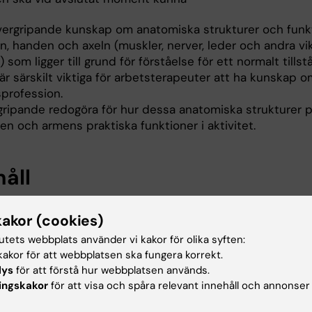
vergripande kunskap om anatomiska strukturer och funkt
, handen och axeln (muskler, nerver, leder och andra vik
) som ligger till grund för förståelse för ett normalt tills
r särskilt viktiga för arbetsterapeuter att ha kunskap om
sprofession.
gripande redogöra för hur dessa anatomiska strukturer 
n och armens praktiska funktioner i aktivitet.
håll
estår av 4 fristående moment som alla behandlar olika 
kakor (cookies)
kokroppen.
tutets webbplats använder vi kakor för olika syften:
i, 3,0 hp
akor för att webbplatsen ska fungera korrekt.
ala: GU
lys
för att förstå hur webbplatsen används.
ingskakor
för att visa och spåra relevant innehåll och annonser
iska undersökningsmetoder, stroke, multipel skleros (MS