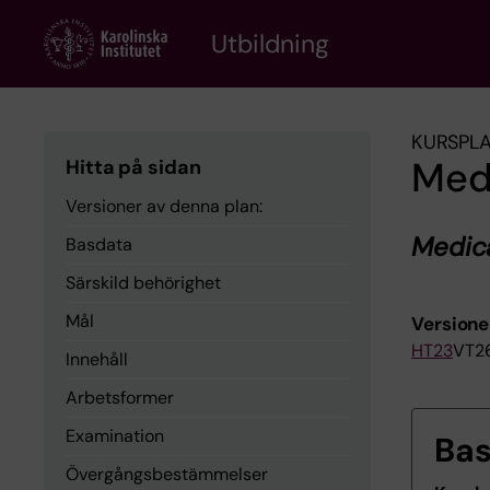
Skip
to
Utbildning
main
content
KURSPL
Med
Hitta på sidan
Versioner av denna plan:
Medica
Basdata
Särskild behörighet
Mål
Versione
HT23
VT2
Innehåll
Arbetsformer
Examination
Ba
Övergångsbestämmelser