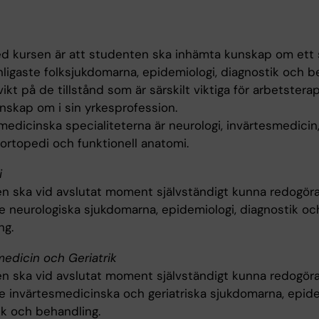
d kursen är att studenten ska inhämta kunskap om ett 
nligaste folksjukdomarna, epidemiologi, diagnostik och b
kt på de tillstånd som är särskilt viktiga för arbetstera
unskap om i sin yrkesprofession.
medicinska specialiteterna är neurologi, invärtesmedicin
, ortopedi och funktionell anatomi.
i
n ska vid avslutat moment självständigt kunna redogöra
te neurologiska sjukdomarna, epidemiologi, diagnostik oc
ng.
medicin och Geriatrik
n ska vid avslutat moment självständigt kunna redogöra
te invärtesmedicinska och geriatriska sjukdomarna, epide
ik och behandling.