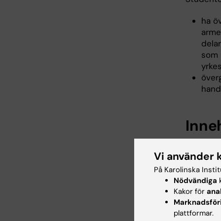
ha ö
armen
delar
som ä
yrke
över
hande
Inne
Kursen b
Vi använder 
i männis
På Karolinska Insti
Neurolog
Nödvändiga
k
Betygssk
Kakor för
ana
Marknadsför
Neurolog
plattformar.