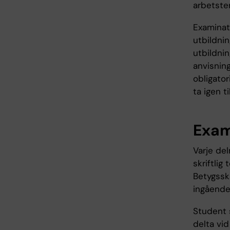
arbetste
Examinato
utbildnin
utbildnin
anvisning
obligator
ta igen t
Exam
Varje de
skriftlig
Betygsska
ingående
Student s
delta vid