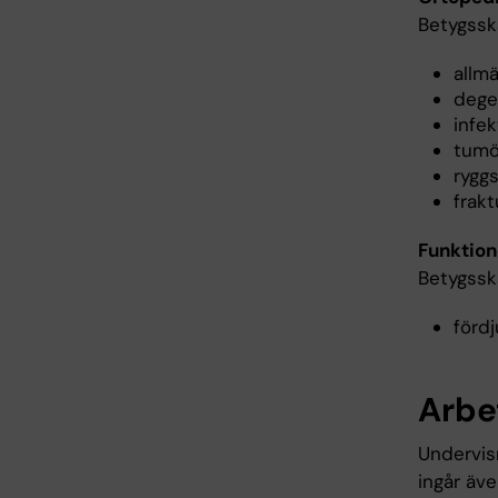
Betygssk
allm
dege
infe
tumö
rygg
frakt
Funktion
Betygssk
förd
Arbe
Undervisn
ingår äv