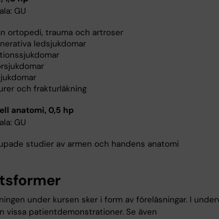
ala: GU
än ortopedi, trauma och artroser
nerativa ledsjukdomar
ktionssjukdomar
rsjukdomar
sjukdomar
urer och frakturläkning
ell anatomi, 0,5 hp
ala: GU
jupade studier av armen och handens anatomi
tsformer
ingen under kursen sker i form av föreläsningar. I under
en vissa patientdemonstrationer. Se även