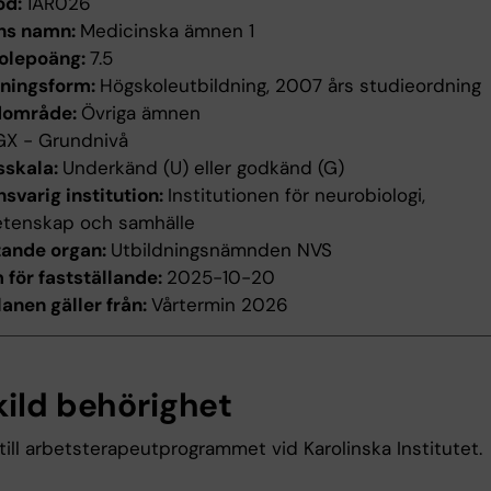
od:
1AR026
ns namn:
Medicinska ämnen 1
olepoäng:
7.5
dningsform:
Högskoleutbildning, 2007 års studieordning
dområde:
Övriga ämnen
GX - Grundnivå
sskala:
Underkänd (U) eller godkänd (G)
svarig institution:
Institutionen för neurobiologi,
etenskap och samhälle
tande organ:
Utbildningsnämnden NVS
för fastställande:
2025-10-20
anen gäller från:
Vårtermin 2026
kild behörighet
ill arbetsterapeutprogrammet vid Karolinska Institutet.