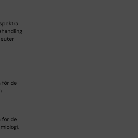
spektra
ehandling
peuter
,
 för de
h
 för de
miologi,