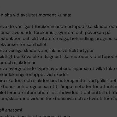
n ska vid avslutat moment kunna:
riva de vanligast förekommande ortopediska skador och
domar avseende förekomst, symtom och påverkan på
psfunktion och aktivitetsförmåga, behandling, prognos 
ekvenser för samhället
iva vanliga skadetyper, inklusive frakturtyper
iktligt beskriva olika diagnostiska metoder vid ortopedi
or och sjukdomar
riva övergripande typer av behandlingar samt vilka fakt
rkar läkningsförloppet vid skador
lara skadors och sjukdomars heterogenitet vad gäller beh
riktioner och prognos samt tillämpa metoder för att inh
etterande information i ett individuellt patientfall utifr
dom/skada, individens funktionsnivå och aktivitetsförmå
ell anatomi
n ska vid avslutat moment kunna