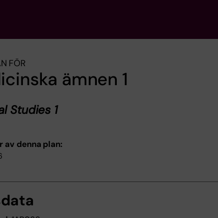
AN FÖR
icinska ämnen 1
l Studies 1
r av denna plan:
6
sdata