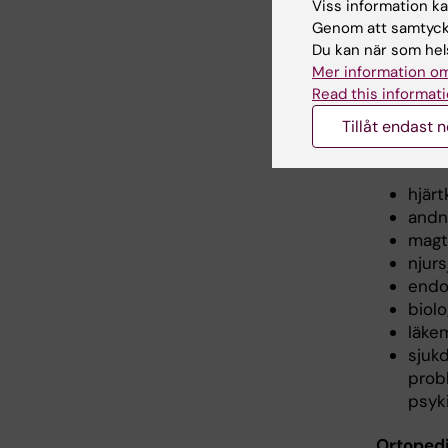
Viss information kan
Parkinso
Genom att samtycka
sjukdoma
Du kan när som hels
mononeur
Mer information om
Neuropsy
Read this informati
Invärtes
Tillåt endast 
Betygssk
hjär
andn
magt
njur
endo
biolo
läke
sjuk
prob
psyk
Ortopedi