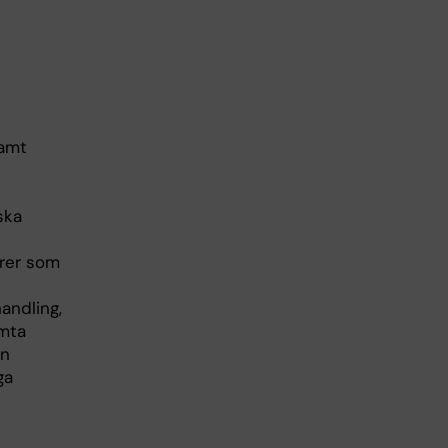
samt
ska
orer som
andling,
ämta
ån
ga