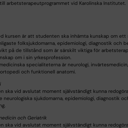
ill arbetsterapeutprogrammet vid Karolinska Institutet.
d kursen är att studenten ska inhämta kunskap om ett 
nligaste folksjukdomarna, epidemiologi, diagnostik och b
kt på de tillstånd som är särskilt viktiga för arbetstera
unskap om i sin yrkesprofession.
medicinska specialiteterna är neurologi, invärtesmedicin
, ortopedi och funktionell anatomi.
i
n ska vid avslutat moment självständigt kunna redogöra
te neurologiska sjukdomarna, epidemiologi, diagnostik oc
ng.
medicin och Geriatrik
n ska vid avslutat moment självständigt kunna redogöra