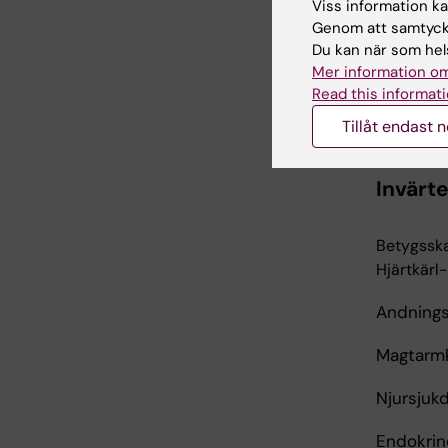
Viss information kan
Betygsska
Genom att samtycka
Neurologi
Du kan när som hels
sjukdom o
Mer information om
polyneuro
Read this informati
skalltrau
Tillåt endast 
neurologi
Invärt
Betygsska
Hjärtkärl
Andnings
Magtarm
Njursjuk
Endokrin