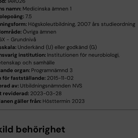
od:
1AR026
ns namn:
Medicinska ämnen 1
olepoäng:
7.5
dningsform:
Högskoleutbildning, 2007 års studieordning
dområde:
Övriga ämnen
GX - Grundnivå
sskala:
Underkänd (U) eller godkänd (G)
svarig institution:
Institutionen för neurobiologi,
etenskap och samhälle
tande organ:
Programnämnd 3
för fastställande:
2015-11-02
erad av:
Utbildningsnämnden NVS
t reviderad:
2023-03-28
anen gäller från:
Hösttermin 2023
kild behörighet