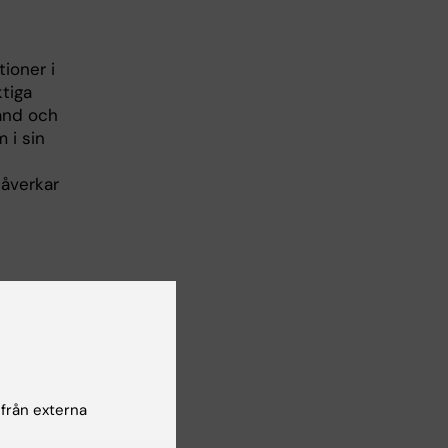
ioner i
tiga
tånd och
 i sin
påverkar
sjukdomar
 från externa