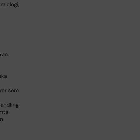
miologi,
kan,
ska
orer som
andling,
ämta
ån