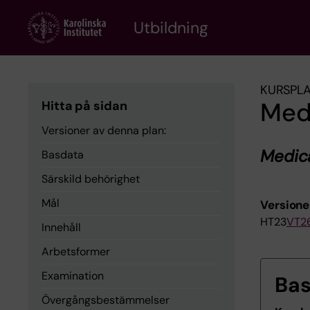
Skip
to
Utbildning
main
content
KURSPL
Med
Hitta på sidan
Versioner av denna plan:
Medica
Basdata
Särskild behörighet
Mål
Versione
HT23
VT2
Innehåll
Arbetsformer
Examination
Ba
Övergångsbestämmelser