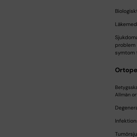
Biologisk
Läkemede
Sjukdoma
problem 
symtom f
Ortoped
Betygsska
Allmän or
Degenera
Infektio
Tumörsj