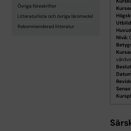
Kursk
Övriga föreskrifter
Kurse
Högsk
Litteraturlista och övriga läromedel
Utbil
Rekommenderad litteratur
Huvu
Nivå:
Betyg
Kursan
vårdv
Beslu
Datum 
Revid
Senas
Kurspl
Särs