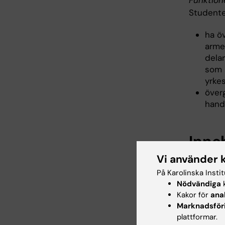
Funktion
Studente
ha ö
armen
delar
som ä
yrke
över
hande
Inne
Vi använder 
Kursen b
På Karolinska Insti
i männis
Nödvändiga
k
Kakor för
ana
Neurolo
Marknadsför
plattformar.