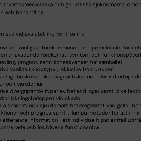
te invärtesmedicinska och geriatriska sjukdomarna, epide
ik och behandling.
n ska vid avslutat moment kunna:
riva de vanligast förekommande ortopediska skador och
domar avseende förekomst, symtom och funktionspåver
ndling, prognos samt konsekvenser för samhället
iva vanliga skadetyper, inklusive frakturtyper
iktligt beskriva olika diagnostiska metoder vid ortopedi
or och sjukdomar
riva övergripande typer av behandlingar samt vilka fakt
rkar läkningsförloppet vid skador
lara skadors och sjukdomars heterogenitet vad gäller beh
riktioner och prognos samt tillämpa metoder för att inh
etterande information i ett individuellt patientfall utifr
dom/skada och individens funktionsnivå