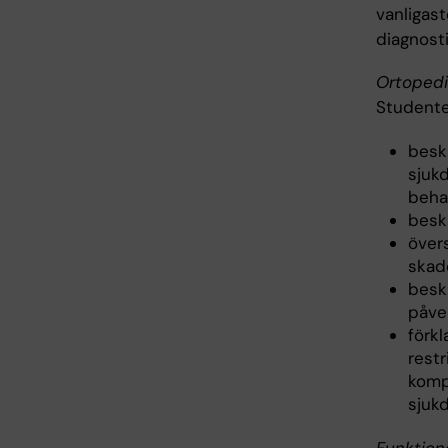
vanligas
diagnost
Ortopedi
Studente
besk
sjuk
beha
beskr
övers
skad
besk
påve
förk
rest
kompl
sjuk