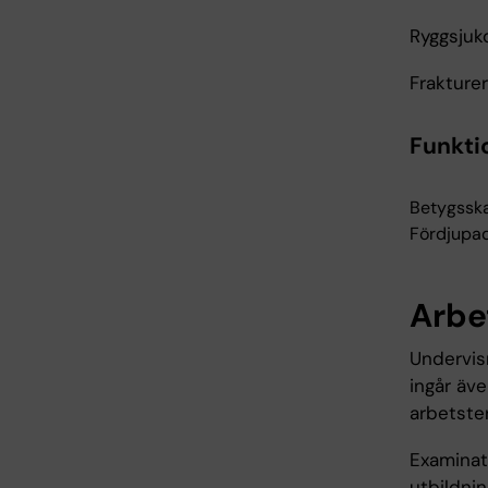
Ryggsju
Frakturer
Funkti
Betygsska
Fördjupad
Arbe
Undervisn
ingår äv
arbetste
Examinato
utbildnin