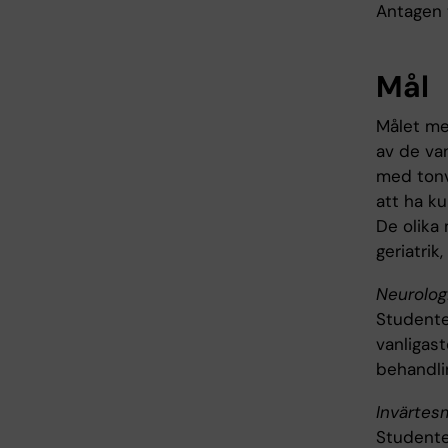
Antagen t
Mål
Målet me
av de va
med tonvi
att ha k
De olika 
geriatrik
Neurolog
Studente
vanligas
behandli
Invärtes
Studente