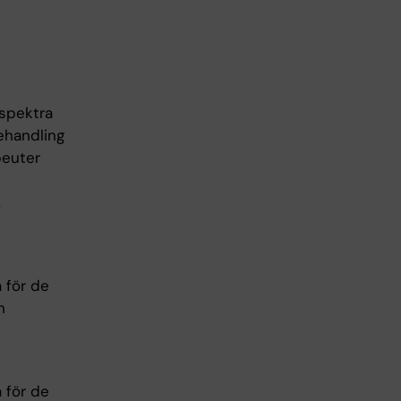
spektra
ehandling
peuter
,
 för de
h
 för de