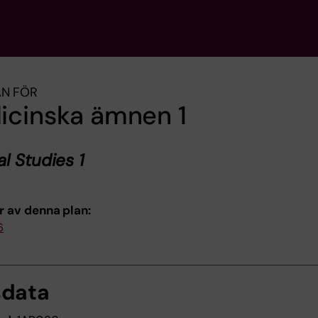
AN FÖR
icinska ämnen 1
l Studies 1
r av denna plan:
6
sdata