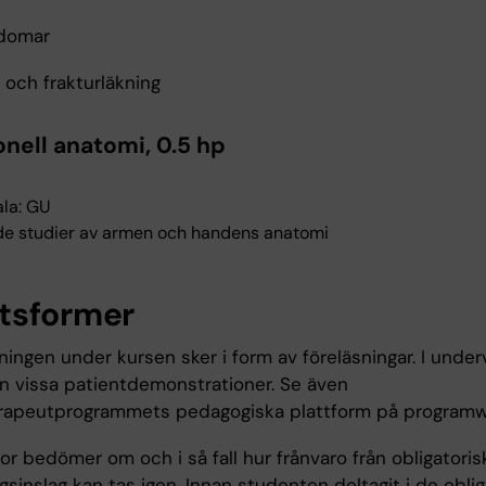
kdomar
 och frakturläkning
onell anatomi, 0.5 hp
la: GU
e studier av armen och handens anatomi
tsformer
ingen under kursen sker i form av föreläsningar. I under
en vissa patientdemonstrationer. Se även
rapeutprogrammets pedagogiska plattform på program
r bedömer om och i så fall hur frånvaro från obligatoris
gsinslag kan tas igen. Innan studenten deltagit i de oblig