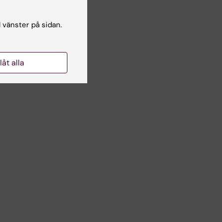
kinsons
l vänster på sidan.
pilepsi,
kter vid
llåt alla