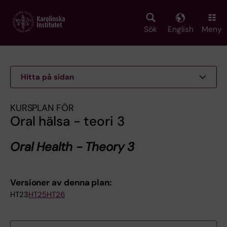
Skip
to
main
Sök
English
Meny
content
Hitta på sidan
KURSPLAN FÖR
Oral hälsa - teori 3
Oral Health - Theory 3
Versioner av denna plan:
HT23
HT25
HT26