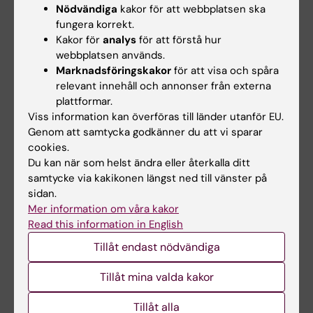
Nödvändiga
kakor för att webbplatsen ska
momenten Cariologi 2 och
fungera korrekt.
Hälsokommunikation 1.
Kakor för
analys
för att förstå hur
webbplatsen används.
Vid underkänd inlämningsuppgift kan
Marknadsföringskakor
för att visa och spåra
möjlighet till komplettering ges för att uppnå
relevant innehåll och annonser från externa
plattformar.
godkänt betyg. Försenad inlämning av den
Viss information kan överföras till länder utanför EU.
skriftliga uppgiften kan påverka möjligheten
Genom att samtycka godkänner du att vi sparar
att bli bedömd under kurstillfället.
cookies.
Du kan när som helst ändra eller återkalla ditt
Examinator bedömer om och i så fall hur
samtycke via kakikonen längst ned till vänster på
sidan.
frånvaro från obligatoriska utbildningsinslag
Mer information om våra kakor
kan tas igen. Innan studenten deltagit i de
Read this information in English
obligatoriska utbildningsinslagen eller tagit
Tillåt endast nödvändiga
igen frånvaro i enlighet med examinators
anvisningar kan inte studieresultaten
Tillåt mina valda kakor
slutrapporteras. Frånvaro från ett obligatoriskt
Tillåt alla