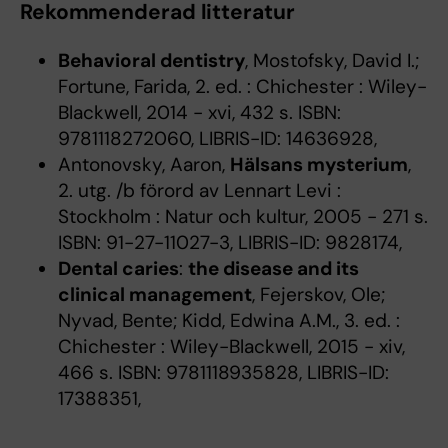
Rekommenderad litteratur
Behavioral dentistry
, Mostofsky, David I.;
Fortune, Farida, 2. ed. : Chichester : Wiley-
Blackwell, 2014 - xvi, 432 s. ISBN:
9781118272060, LIBRIS-ID: 14636928,
Antonovsky, Aaron,
Hälsans mysterium
,
2. utg. /b förord av Lennart Levi :
Stockholm : Natur och kultur, 2005 - 271 s.
ISBN: 91-27-11027-3, LIBRIS-ID: 9828174,
Dental caries
:
the disease and its
clinical management
, Fejerskov, Ole;
Nyvad, Bente; Kidd, Edwina A.M., 3. ed. :
Chichester : Wiley-Blackwell, 2015 - xiv,
466 s. ISBN: 9781118935828, LIBRIS-ID:
17388351,