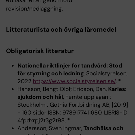
ett läsår efter genomförd
revision/nedläggning.
Litteraturlista och övriga läromedel
Obligatorisk litteratur
Nationella riktlinjer för tandvård: Stöd
för styrning och ledning
, Socialstyrelsen,
2022
https://www.socialstyrelsen.se/
, *
Hansson, Bengt Olof; Ericson, Dan,
Karies
:
sjukdom och hål
, Femte upplagan :
Stockholm : Gothia Fortbildning AB, [2019]
- 160 sidor ISBN: 9789177411680, LIBRIS-ID:
4fpdxrpj2t3g2t98, *
Andersson, Sven Ingmar,
Tandhälsa och