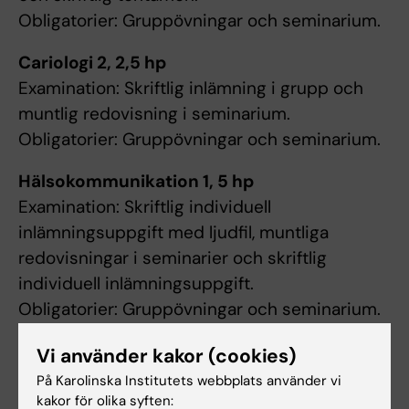
Obligatorier: Gruppövningar och seminarium.
Cariologi 2, 2,5 hp
Examination: Skriftlig inlämning i grupp och
muntlig redovisning i seminarium.
Obligatorier: Gruppövningar och seminarium.
Hälsokommunikation 1, 5 hp
Examination: Skriftlig individuell
inlämningsuppgift med ljudfil, muntliga
redovisningar i seminarier och skriftlig
individuell inlämningsuppgift.
Obligatorier: Gruppövningar och seminarium.
För betyget Väl Godkänt på hela kursen krävs
Vi använder kakor (cookies)
betyget Väl Godkänt i momentet
På Karolinska Institutets webbplats använder vi
Parodontologi 2 samt betyget Godkänt i
kakor för olika syften: