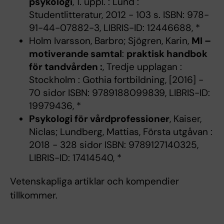
psykologi
, 1. uppl. : Lund :
Studentlitteratur, 2012 - 103 s. ISBN: 978-
91-44-07882-3, LIBRIS-ID: 12446688, *
Holm Ivarsson, Barbro; Sjögren, Karin,
MI –
motiverande samtal
:
praktisk handbok
för tandvården :
, Tredje upplagan :
Stockholm : Gothia fortbildning, [2016] -
70 sidor ISBN: 9789188099839, LIBRIS-ID:
19979436, *
Psykologi för vårdprofessioner
, Kaiser,
Niclas; Lundberg, Mattias, Första utgåvan :
2018 - 328 sidor ISBN: 9789127140325,
LIBRIS-ID: 17414540, *
Vetenskapliga artiklar och kompendier
tillkommer.