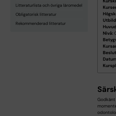
Kursk
Litteraturlista och övriga läromedel
Kurse
Högsk
Obligatorisk litteratur
Utbil
Rekommenderad litteratur
Huvu
Nivå:
Betyg
Kursan
Beslu
Datum 
Kurspl
Särs
Godkänt i
momentet
odontolo