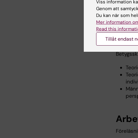
Viss information kan
Diag
Genom att samtycka
Prev
Du kan när som hels
karie
Mer information om
Samb
Read this informati
välb
Tillåt endast 
Hälsokom
Betygssk
Teor
Teor
indiv
Männ
persp
Arbe
Föreläsn