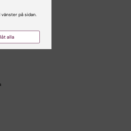
ende
l vänster på sidan.
llåt alla
a