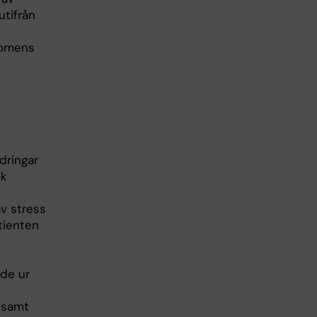
utifrån
kdomens
dringar
sk
v stress
tienten
nde ur
 samt