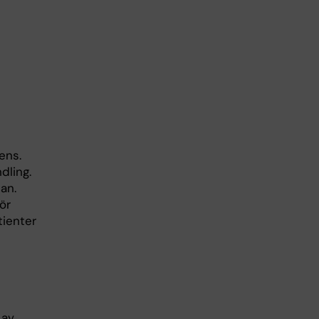
ens.
dling.
an.
ör
ienter
 av