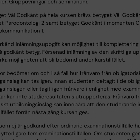
rier: Gruppövningar och seminarium.
get Väl Godkänt på hela kursen krävs betyget Väl Godkän
 Parodontologi 2 samt betyget Godkänt i momenten Car
okommunikation 1.
känd inlämningsuppgift kan möjlighet till komplettering 
å godkänt betyg. Försenad inlämning av den skriftliga up
ka möjligheten att bli bedömd under kurstillfället.
r bedömer om och i så fall hur frånvaro från obligatoris
gsinslag kan tas igen. Innan studenten deltagit i de oblig
gsinslagen eller tagit igen frånvaro i enlighet med exami
ar kan inte studieresultaten slutrapporteras. Frånvaro fr
iskt utbildningsinslag kan innebära att den studerande i
illfället förrän nästa gång kursen ges.
om ej är godkänd efter ordinarie examinationstillfälle ha
d ytterligare fem examinationstillfällen. Om studenten g