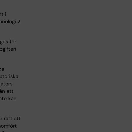
t i
iologi 2
ges för
pgiften
ka
atoriska
nators
ån ett
nte kan
r rätt att
enomfört