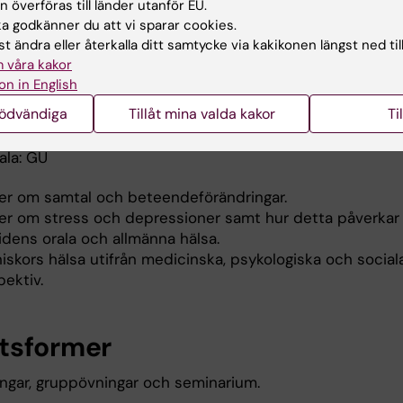
 överföras till länder utanför EU.
noser och riskbedömning av karies.
 godkänner du att vi sparar cookies.
entiva behandlingsprinciper enligt aktuell evidens avse
t ändra eller återkalla ditt samtycke via kakikonen längst ned til
s.
 våra kakor
and mellan kariessjukdom och allmänna hälsan samt
on in English
efinnandet.
nödvändiga
Tillåt mina valda kakor
Ti
munikation 1, 5 hp
ala: GU
ier om samtal och beteendeförändringar.
ier om stress och depressioner samt hur detta påverkar
idens orala och allmänna hälsa.
iskors hälsa utifrån medicinska, psykologiska och social
ektiv.
tsformer
ingar, gruppövningar och seminarium.