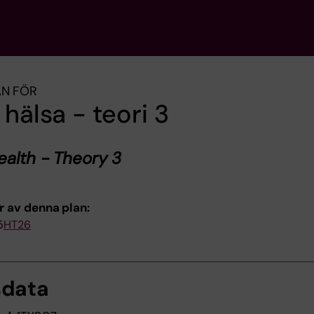
AN FÖR
 hälsa - teori 3
ealth - Theory 3
r av denna plan:
5
HT26
sdata