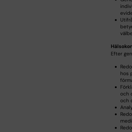
indiv
evid
Utif
bety
välb
Hälsokom
Efter ge
Redo
hos 
förm
Förk
och 
och 
Anal
Redo
medi
Redo