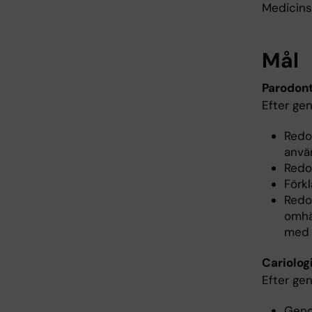
Medicins
Mål
Parodont
Efter ge
Redo
anvä
Redo
Förk
Redo
omhä
med 
Cariologi
Efter ge
Geno