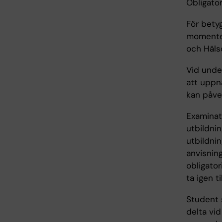
Obligato
För bety
momentet
och Häls
Vid under
att uppn
kan påver
Examinato
utbildnin
utbildnin
anvisning
obligator
ta igen t
Student s
delta vi