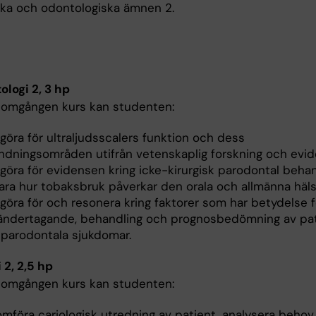
ka och odontologiska ämnen 2.
ologi 2, 3 hp
nomgången kurs kan studenten:
göra för ultraljudsscalers funktion och dess
ndningsområden utifrån vetenskaplig forskning och evid
göra för evidensen kring icke-kirurgisk parodontal behan
lara hur tobaksbruk påverkar den orala och allmänna häls
göra för och resonera kring faktorer som har betydelse f
ndertagande, behandling och prognosbedömning av pat
parodontala sjukdomar.
 2, 2,5 hp
nomgången kurs kan studenten:
mföra cariologisk utredning av patient, analysera behov