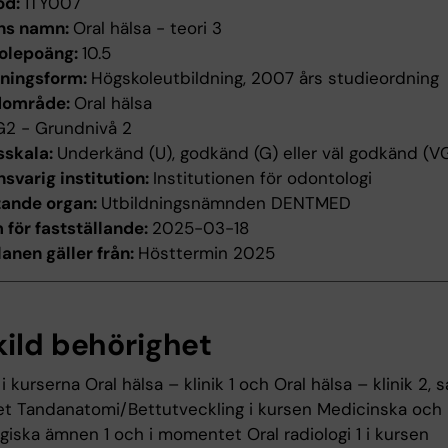
od:
1TY007
ns namn:
Oral hälsa - teori 3
olepoäng:
10.5
dningsform:
Högskoleutbildning, 2007 års studieordning
dområde:
Oral hälsa
G2 - Grundnivå 2
sskala:
Underkänd (U), godkänd (G) eller väl godkänd (V
svarig institution:
Institutionen för odontologi
tande organ:
Utbildningsnämnden DENTMED
för fastställande:
2025-03-18
anen gäller från:
Hösttermin 2025
kild behörighet
 kurserna Oral hälsa – klinik 1 och Oral hälsa – klinik 2, s
 Tandanatomi/Bettutveckling i kursen Medicinska och
giska ämnen 1 och i momentet Oral radiologi 1 i kursen