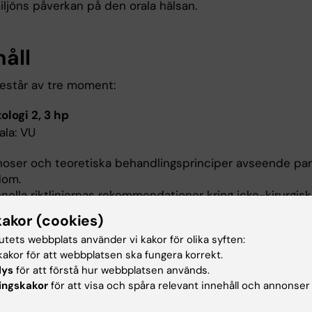
iljöns påverkan på den orala hälsan.
håll
estår av tre moment:
ologi 2, 3 hp
ala: VU
noser och teoretiska behandlingsprinciper avseende pa
dom.
nella riktlinjernas rekommendationer kring icke-kirurgisk
ndling.
kakor (cookies)
and mellan tobaksbruk och oral och allmänhälsa.
tutets webbplats använder vi kakor för olika syften:
ntprofil.
akor för att webbplatsen ska fungera korrekt.
lys
för att förstå hur webbplatsen används.
 2, 2,5 hp
ingskakor
för att visa och spåra relevant innehåll och annonser
ala: GU