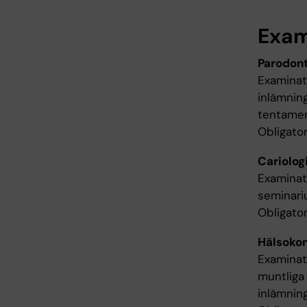
Exam
Parodont
Examinati
inlämning
tentamen
Obligato
Cariologi
Examinati
seminari
Obligato
Hälsokom
Examinati
muntliga 
inlämnin