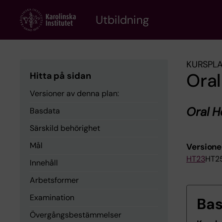
Skip
to
Utbildning
main
content
KURSPL
Oral
Hitta på sidan
Versioner av denna plan:
Oral H
Basdata
Särskild behörighet
Mål
Versione
HT23
HT2
Innehåll
Arbetsformer
Examination
Ba
Övergångsbestämmelser