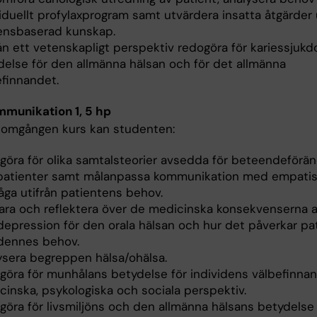
iduellt profylaxprogram samt utvärdera insatta åtgärder 
ensbaserad kunskap.
rån ett vetenskapligt perspektiv redogöra för kariessju
delse för den allmänna hälsan och för det allmänna
efinnandet.
munikation 1, 5 hp
nomgången kurs kan studenten:
göra för olika samtalsteorier avsedda för beteendeförän
patienter samt målanpassa kommunikation med empati
åga utifrån patientens behov.
lara och reflektera över de medicinska konsekvenserna a
depression för den orala hälsan och hur det påverkar pa
dennes behov.
ysera begreppen hälsa/ohälsa.
göra för munhålans betydelse för individens välbefinna
cinska, psykologiska och sociala perspektiv.
göra för livsmiljöns och den allmänna hälsans betydelse