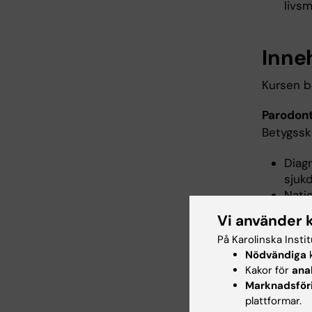
livsm
Inne
Kursen b
Parodont
Betygssk
Diag
sjuk
Natio
beha
Vi använder 
Samb
På Karolinska Insti
Patie
Nödvändiga
k
Kakor för
ana
Cariologi
Marknadsför
Betygssk
plattformar.