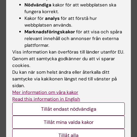
tentamina/prov ges inte något ytterligare
Nödvändiga
kakor för att webbplatsen ska
fungera korrekt.
examinationstillfälle. Som examinationstillfälle
Kakor för
analys
för att förstå hur
räknas de gånger studenten deltagit i ett och
webbplatsen används.
samma prov. Inlämning av blank skrivning
Marknadsföringskakor
för att visa och spåra
relevant innehåll och annonser från externa
räknas som examinationstillfälle.
plattformar.
Examinationstillfälle till vilket studenten anmält
Viss information kan överföras till länder utanför EU.
sig men inte deltagit räknas inte som
Genom att samtycka godkänner du att vi sparar
examinationstillfälle.
cookies.
Du kan när som helst ändra eller återkalla ditt
Om det föreligger särskilda skäl, eller behov av
samtycke via kakikonen längst ned till vänster på
sidan.
anpassning för student med
Mer information om våra kakor
funktionsnedsättning, får examinator fatta
Read this information in English
beslut om att frångå kursplanens föreskrifter
Tillåt endast nödvändiga
om examinationsform, antal
examinationstillfällen, möjlighet till
Tillåt mina valda kakor
komplettering eller undantag från
Tillåt alla