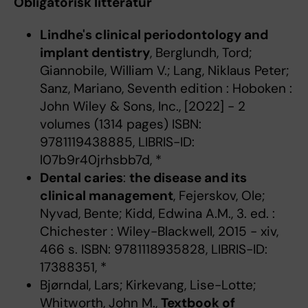
Obligatorisk litteratur
Lindhe's clinical periodontology and
implant dentistry
, Berglundh, Tord;
Giannobile, William V.; Lang, Niklaus Peter;
Sanz, Mariano, Seventh edition : Hoboken :
John Wiley & Sons, Inc., [2022] - 2
volumes (1314 pages) ISBN:
9781119438885, LIBRIS-ID:
l07b9r40jrhsbb7d, *
Dental caries
:
the disease and its
clinical management
, Fejerskov, Ole;
Nyvad, Bente; Kidd, Edwina A.M., 3. ed. :
Chichester : Wiley-Blackwell, 2015 - xiv,
466 s. ISBN: 9781118935828, LIBRIS-ID:
17388351, *
Bjørndal, Lars; Kirkevang, Lise-Lotte;
Whitworth, John M.,
Textbook of