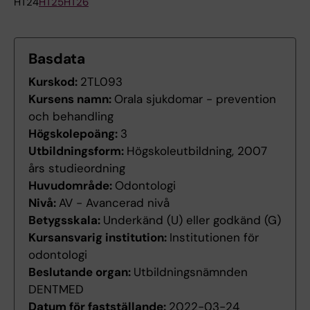
HT24
HT25
HT26
Basdata
Kurskod:
2TL093
Kursens namn:
Orala sjukdomar - prevention
och behandling
Högskolepoäng:
3
Utbildningsform:
Högskoleutbildning, 2007
års studieordning
Huvudområde:
Odontologi
Nivå:
AV - Avancerad nivå
Betygsskala:
Underkänd (U) eller godkänd (G)
Kursansvarig institution:
Institutionen för
odontologi
Beslutande organ:
Utbildningsnämnden
DENTMED
Datum för fastställande:
2022-03-24