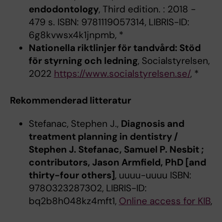
endodontology
, Third edition. : 2018 -
479 s. ISBN: 9781119057314, LIBRIS-ID:
6g8kvwsx4k1jnpmb, *
Nationella riktlinjer för tandvård: Stöd
för styrning och ledning
, Socialstyrelsen,
2022
https://www.socialstyrelsen.se/
, *
Rekommenderad litteratur
Stefanac, Stephen J.,
Diagnosis and
treatment planning in dentistry /
Stephen J. Stefanac, Samuel P. Nesbit ;
contributors, Jason Armfield, PhD [and
thirty-four others]
, uuuu-uuuu ISBN:
9780323287302, LIBRIS-ID:
bq2b8h048kz4mft1,
Online access for KIB
,