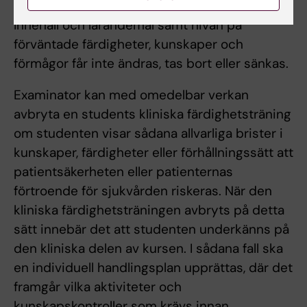
obligatoriska utbildningsmoment, m.m.
Innehåll och lärandemål samt nivån på
förväntade färdigheter, kunskaper och
förmågor får inte ändras, tas bort eller sänkas.
Examinator kan med omedelbar verkan
avbryta en students kliniska färdighetsträning
om studenten visar sådana allvarliga brister i
kunskaper, färdigheter eller förhållningssätt att
patientsäkerheten eller patienternas
förtroende för sjukvården riskeras. När den
kliniska färdighetsträningen avbryts på detta
sätt innebär det att studenten underkänns på
den kliniska delen av kursen. I sådana fall ska
en individuell handlingsplan upprättas, där det
framgår vilka aktiviteter och
kunskapskontroller som krävs innan