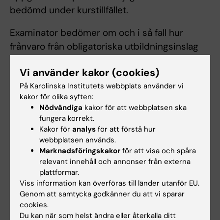
bedömd under kurstillfället.
Examinator bedömer om och i så fall hur
frånvaro från obligatoriska utbildningsinslag
kan tas igen. Innan studenten deltagit i de
Vi använder kakor (cookies)
obligatoriska utbildningsinslagen eller tagit
På Karolinska Institutets webbplats använder vi
igen frånvaro i enlighet med examinators
kakor för olika syften:
anvisningar kan inte studieresultaten
Nödvändiga
kakor för att webbplatsen ska
slutrapporteras. Frånvaro från ett obligatoriskt
fungera korrekt.
utbildningsinslag kan innebära att den
Kakor för
analys
för att förstå hur
webbplatsen används.
studerande inte kan ta igen tillfället förrän
Marknadsföringskakor
för att visa och spåra
nästa gång kursen ges.
relevant innehåll och annonser från externa
plattformar.
Student som ej är godkänd efter ordinarie
Viss information kan överföras till länder utanför EU.
examinationstillfälle har rätt att delta vid
Genom att samtycka godkänner du att vi sparar
cookies.
ytterligare fem examinationstillfällen. Om
Du kan när som helst ändra eller återkalla ditt