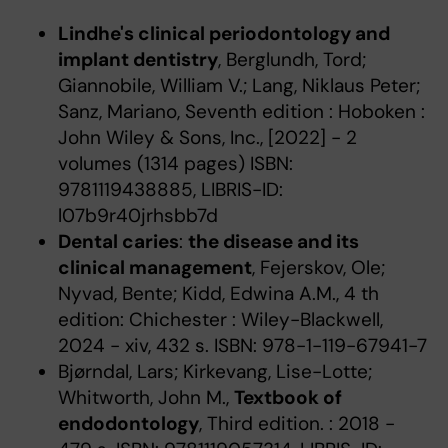
Lindhe's clinical periodontology and
implant dentistry
, Berglundh, Tord;
Giannobile, William V.; Lang, Niklaus Peter;
Sanz, Mariano, Seventh edition : Hoboken :
John Wiley & Sons, Inc., [2022] - 2
volumes (1314 pages) ISBN:
9781119438885, LIBRIS-ID:
l07b9r40jrhsbb7d
Dental caries
:
the disease and its
clinical management
, Fejerskov, Ole;
Nyvad, Bente; Kidd, Edwina A.M., 4 th
edition: Chichester : Wiley-Blackwell,
2024 - xiv, 432 s. ISBN: 978-1-119-67941-7
Bjørndal, Lars; Kirkevang, Lise-Lotte;
Whitworth, John M.,
Textbook of
endodontology
, Third edition. : 2018 -