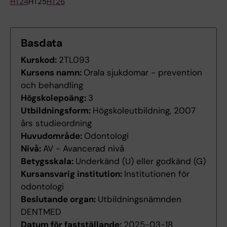
HT24
HT25
HT26
Basdata
Kurskod:
2TL093
Kursens namn:
Orala sjukdomar - prevention
och behandling
Högskolepoäng:
3
Utbildningsform:
Högskoleutbildning, 2007
års studieordning
Huvudområde:
Odontologi
Nivå:
AV - Avancerad nivå
Betygsskala:
Underkänd (U) eller godkänd (G)
Kursansvarig institution:
Institutionen för
odontologi
Beslutande organ:
Utbildningsnämnden
DENTMED
Datum för fastställande:
2025-03-18