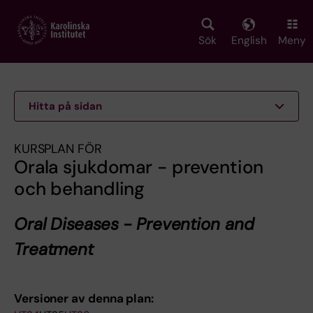
Skip
to
main
Sök
English
Meny
content
Hitta på sidan
KURSPLAN FÖR
Orala sjukdomar - prevention
och behandling
Oral Diseases - Prevention and
Treatment
Versioner av denna plan: