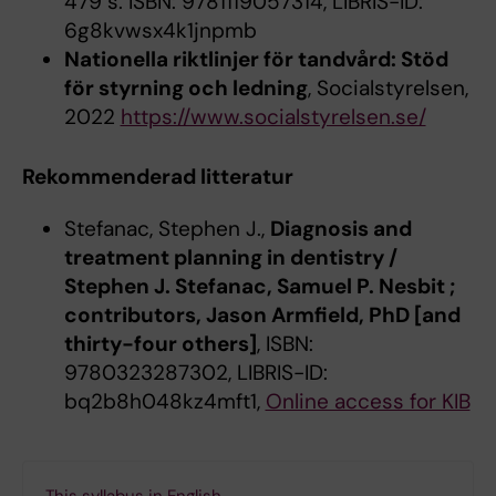
479 s. ISBN: 9781119057314, LIBRIS-ID:
6g8kvwsx4k1jnpmb
Nationella riktlinjer för tandvård: Stöd
för styrning och ledning
, Socialstyrelsen,
2022
https://www.socialstyrelsen.se/
Rekommenderad litteratur
Stefanac, Stephen J.,
Diagnosis and
treatment planning in dentistry /
Stephen J. Stefanac, Samuel P. Nesbit ;
contributors, Jason Armfield, PhD [and
thirty-four others]
, ISBN:
9780323287302, LIBRIS-ID:
bq2b8h048kz4mft1,
Online access for KIB
This syllabus in English