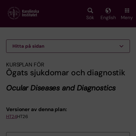
Skip
to
main
Sök
English
Meny
content
Hitta på sidan
KURSPLAN FÖR
Ögats sjukdomar och diagnostik
Ocular Diseases and Diagnostics
Versioner av denna plan:
HT24
HT26