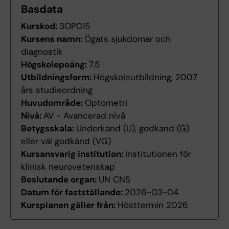
Basdata
Kurskod:
3OP015
Kursens namn:
Ögats sjukdomar och
diagnostik
Högskolepoäng:
7.5
Utbildningsform:
Högskoleutbildning, 2007
års studieordning
Huvudområde:
Optometri
Nivå:
AV - Avancerad nivå
Betygsskala:
Underkänd (U), godkänd (G)
eller väl godkänd (VG)
Kursansvarig institution:
Institutionen för
klinisk neurovetenskap
Beslutande organ:
UN CNS
Datum för fastställande:
2026-03-04
Kursplanen gäller från:
Hösttermin 2026