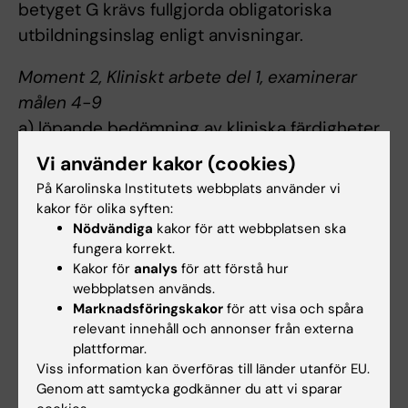
betyget G krävs fullgjorda obligatoriska
utbildningsinslag enligt anvisningar.
Moment 2, Kliniskt arbete del 1, examinerar
målen 4-9
a) löpande bedömning av kliniska färdigheter
och patientomhändertagande under VIL, ges
Vi använder kakor (cookies)
betyget U eller G
På Karolinska Institutets webbplats använder vi
Momentet ges samma betyg som VIL, U eller
kakor för olika syften:
G.
Nödvändiga
kakor för att webbplatsen ska
fungera korrekt.
Kakor för
analys
för att förstå hur
Moment 3, Kliniskt arbete del 2, examinerar
webbplatsen används.
målen 4-9
Marknadsföringskakor
för att visa och spåra
a) löpande bedömning av kliniska färdigheter
relevant innehåll och annonser från externa
och patientomhändertagande under VIL, ges
plattformar.
Viss information kan överföras till länder utanför EU.
betyget U eller G
Genom att samtycka godkänner du att vi sparar
Momentet ges samma betyg som VIL, U eller