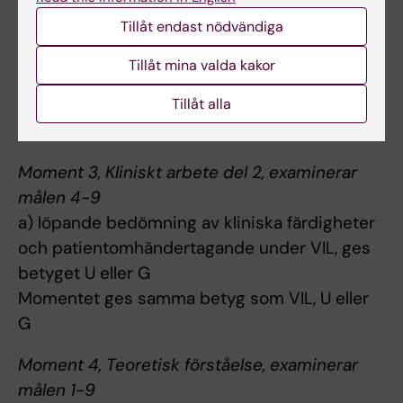
målen 4-9
Tillåt endast nödvändiga
a) löpande bedömning av kliniska färdigheter
och patientomhändertagande under VIL, ges
Tillåt mina valda kakor
betyget U eller G
Tillåt alla
Momentet ges samma betyg som VIL, U eller
G.
Moment 3, Kliniskt arbete del 2, examinerar
målen 4-9
a) löpande bedömning av kliniska färdigheter
och patientomhändertagande under VIL, ges
betyget U eller G
Momentet ges samma betyg som VIL, U eller
G
Moment 4, Teoretisk förståelse, examinerar
målen 1-9