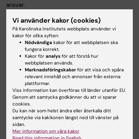
ansvar.
Vissa utbildningsinslag är obligatoriska, se
Vi använder kakor (cookies)
rubriken "Examination".
På Karolinska Institutets webbplats använder vi
kakor för olika syften:
Nödvändiga
kakor för att webbplatsen ska
Examination
fungera korrekt.
Kakor för
analys
för att förstå hur
Kursen examineras på följande sätt:
webbplatsen används.
Marknadsföringskakor
för att visa och spåra
Moment 1, Vetenskaplig utveckling, examinerar
relevant innehåll och annonser från externa
målen 1-8
plattformar.
Viss information kan överföras till länder utanför EU.
a) obligatoriska inlämningsuppgifter
Genom att samtycka godkänner du att vi sparar
Momentet ges något av betygen U eller G. För
cookies.
betyget G krävs fullgjorda obligatoriska
Du kan när som helst ändra eller återkalla ditt
utbildningsinslag enligt anvisningar.
samtycke via kakikonen längst ned till vänster på
sidan.
Mer information om våra kakor
Moment 2, Kliniskt arbete del 1, examinerar
Read this information in English