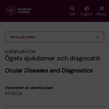
Skip
to
main
Sök
English
Meny
content
Hitta på sidan
KURSPLAN FÖR
Ögats sjukdomar och diagnostik
Ocular Diseases and Diagnostics
Versioner av denna plan:
HT24
HT26