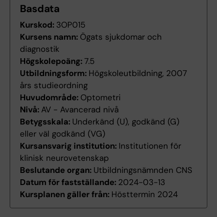
Basdata
Kurskod:
3OP015
Kursens namn:
Ögats sjukdomar och
diagnostik
Högskolepoäng:
7.5
Utbildningsform:
Högskoleutbildning, 2007
års studieordning
Huvudområde:
Optometri
Nivå:
AV - Avancerad nivå
Betygsskala:
Underkänd (U), godkänd (G)
eller väl godkänd (VG)
Kursansvarig institution:
Institutionen för
klinisk neurovetenskap
Beslutande organ:
Utbildningsnämnden CNS
Datum för fastställande:
2024-03-13
Kursplanen gäller från:
Hösttermin 2024