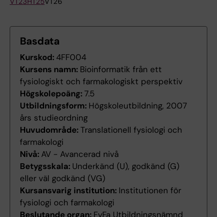
VT23
HT25
VT26
Basdata
Kurskod:
4FF004
Kursens namn:
Bioinformatik från ett
fysiologiskt och farmakologiskt perspektiv
Högskolepoäng:
7.5
Utbildningsform:
Högskoleutbildning, 2007
års studieordning
Huvudområde:
Translationell fysiologi och
farmakologi
Nivå:
AV - Avancerad nivå
Betygsskala:
Underkänd (U), godkänd (G)
eller väl godkänd (VG)
Kursansvarig institution:
Institutionen för
fysiologi och farmakologi
Beslutande organ:
FyFa Utbildningsnämnd