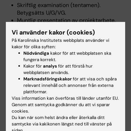
Skriftlig examination (tentamen).
Betygsätts U/G/VG.
Muntlig presentation av projektarbete.
Betygsätts U/G.
Vi använder kakor (cookies)
På Karolinska Institutets webbplats använder vi
Skriftliga uppgifter ska lämnas in före slutet av
kakor för olika syften:
kursen enligt specifikation i schemat. För att
Nödvändiga
kakor för att webbplatsen ska
få godkänt på kursen (betyget G eller högre)
fungera korrekt.
krävs minst godkänt på alla kursens moment.
Kakor för
analys
för att förstå hur
webbplatsen används.
För att få väl godkänt på kursen krävs betyget
Marknadsföringskakor
för att visa och spåra
väl godkänt på den skriftliga examinationen.
relevant innehåll och annonser från externa
plattformar.
Obligatoriskt deltagande
Viss information kan överföras till länder utanför EU.
Deltagande i praktiska övningar är
Genom att samtycka godkänner du att vi sparar
cookies.
obligatoriska. Examinator bedömer om och i
Du kan när som helst ändra eller återkalla ditt
så fall hur frånvaro från obligatoriska
samtycke via kakikonen längst ned till vänster på
utbildningsinslag kan tas igen. Innan
sidan.