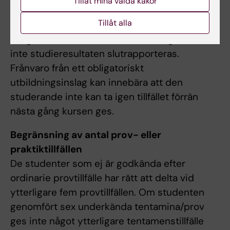
Tillåt mina valda kakor
studenten deltagit i de obligatoriska
Tillåt alla
utbildningsinslagen eller tagit igen frånvaro i
enlighet med examinators anvisningar kan
inte studieresultaten slutrapporteras.
Frånvaro från ett obligatoriskt
utbildningsinslag kan innebära att den
studerande inte kan ta igen tillfället förrän
nästa gång kursen ges.
Begränsning av antal prov- eller
praktiktillfällen
De studenter som ej är godkända efter
ordinarie provtillfälle har rätt att delta vid
ytterligare fem provtillfällen. Om studenten
genomfört sex underkända tentamina/prov
ges inte något ytterligare tentamenstillfälle