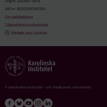
Org.nr: 202100-2973
VAT.nr: SE202100297301
Om webbplatsen
Tillgänglighetsredogörelse
Manage your cookies
© Karolinska Institutet - ett medicinskt universitet