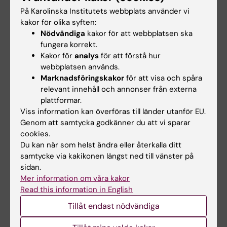
Skriftlig examination (tentamen).
På Karolinska Institutets webbplats använder vi
Betygsätts U/G/VG.
kakor för olika syften:
Nödvändiga
kakor för att webbplatsen ska
Muntlig presentation av projektarbete.
fungera korrekt.
Betygsätts U/G.
Kakor för
analys
för att förstå hur
webbplatsen används.
Skriftliga uppgifter ska lämnas in före slutet av
Marknadsföringskakor
för att visa och spåra
kursen enligt specifikation i schemat. För att
relevant innehåll och annonser från externa
få godkänt på kursen (betyget G eller högre)
plattformar.
Viss information kan överföras till länder utanför EU.
krävs minst godkänt på alla kursens moment.
Genom att samtycka godkänner du att vi sparar
För att få väl godkänt på kursen krävs betyget
cookies.
väl godkänt på den skriftliga examinationen.
Du kan när som helst ändra eller återkalla ditt
samtycke via kakikonen längst ned till vänster på
Obligatoriskt deltagande
sidan.
Mer information om våra kakor
Deltagande i praktiska övningar är
Read this information in English
obligatoriska. Examinator bedömer om och i
Tillåt endast nödvändiga
så fall hur frånvaro från obligatoriska
utbildningsinslag kan tas igen. Innan