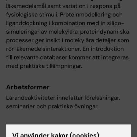
läkemedelsmål samt variation i respons på
fysiologiska stimuli. Proteinmodellering och
liganddockning i kombination med in silico-
simuleringar av molekylära, proteindynamiska
processer ger insikt i molekylära detaljer som
rör läkemedelsinteraktioner. En introduktion
till relevanta databaser kommer att integreras
med praktiska tillämpningar.
Arbetsformer
Lärandeaktiviteter innefattar föreläsningar,
seminarier och praktiska övningar.
Examination
Vi använder kakor (cookies)