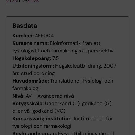
VT23
HT25
VT26
Basdata
Kurskod:
4FF004
Kursens namn:
Bioinformatik från ett
fysiologiskt och farmakologiskt perspektiv
Högskolepoäng:
7.5
Utbildningsform:
Högskoleutbildning, 2007
års studieordning
Huvudområde:
Translationell fysiologi och
farmakologi
Nivå:
AV - Avancerad nivå
Betygsskala:
Underkänd (U), godkänd (G)
eller väl godkänd (VG)
Kursansvarig institution:
Institutionen för
fysiologi och farmakologi
Beslutande organ:
FyFa Utbildningsnämnd