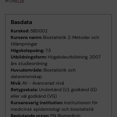
HT25
HT26
Basdata
Kurskod:
5BD002
Kursens namn:
Biostatistik 2: Metoder och
tillämpningar
Högskolepoäng:
7.5
Utbildningsform:
Högskoleutbildning, 2007
års studieordning
Huvudområde:
Biostatistik och
datavetenskap
Nivå:
AV - Avancerad nivå
Betygsskala:
Underkänd (U), godkänd (G)
eller väl godkänd (VG)
Kursansvarig institution:
Institutionen för
medicinsk epidemiologi och biostatistik
Beslutande organ:
PN Biomedicin