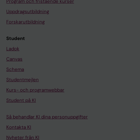
Program och fristående kurser
Uppdragsutbildning
Forskarutbildning
Student
Ladok
Canvas
Schema
Studentmejlen
Kurs- och programwebbar
Student på KI
Så behandlar KI dina personuppgifter
Kontakta KI
Nyheter från KI