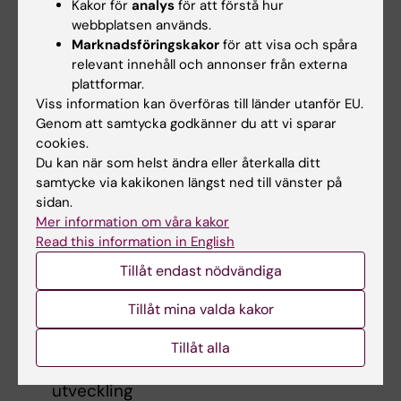
Kakor för
analys
för att förstå hur
reflektion samt praktisk färdighetsträning och
webbplatsen används.
utsätta studenterna för ett uppsättning
Marknadsföringskakor
för att visa och spåra
konceptuella och tekniska verktyg för att möta
relevant innehåll och annonser från externa
plattformar.
dessa utmaningar. Specifika ämnen inkluderar
Viss information kan överföras till länder utanför EU.
följande:
Genom att samtycka godkänner du att vi sparar
cookies.
Reproducerbar forskning och rollen av
Du kan när som helst ändra eller återkalla ditt
statistiska analysplaner
samtycke via kakikonen längst ned till vänster på
sidan.
Problemen med p-hacking, datagrävning,
Mer information om våra kakor
HARKing, cherry-picking och andra
Read this information in English
tvivelaktiga forskningsmetoder
Tillåt endast nödvändiga
Vetenskaplig kommunikation, inklusive
praktiska färdigheter i att formulera och
Tillåt mina valda kakor
strukturera innehåll samt kunskap om
retorik, skriv- och presentationsmetoder.
Tillåt alla
Jämställdhet och mångfald; hållbar
utveckling