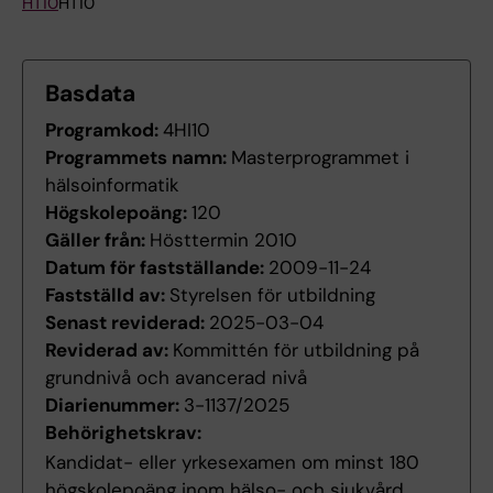
HT10
HT10
Basdata
Programkod:
4HI10
Programmets namn:
Masterprogrammet i
hälsoinformatik
Högskolepoäng:
120
Gäller från:
Hösttermin 2010
Datum för fastställande:
2009-11-24
Fastställd av:
Styrelsen för utbildning
Senast reviderad:
2025-03-04
Reviderad av:
Kommittén för utbildning på
grundnivå och avancerad nivå
Diarienummer:
3-1137/2025
Behörighetskrav:
Kandidat- eller yrkesexamen om minst 180
högskolepoäng inom hälso- och sjukvård,