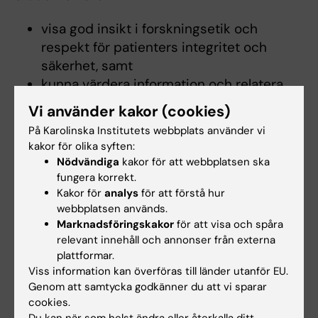
visa god insikt i forskningsetik och
respekt för patienters integritet och
säkerhet, samt
kunna värdera information och relatera
denna till etablerad kunskap inom det
Vi använder kakor (cookies)
hälsoinformatiska fältet.
På Karolinska Institutets webbplats använder vi
kakor för olika syften:
Studenter med fördjupade studier inom
Nödvändiga
kakor för att webbplatsen ska
h_älsoinformatik med klinisk inriktning_ ska:
fungera korrekt.
Kakor för
analys
för att förstå hur
ha kunskaper och färdigheter av
webbplatsen används.
Marknadsföringskakor
för att visa och spåra
betydelse för att leda utveckling,
relevant innehåll och annonser från externa
anpassning, och implementering av
plattformar.
kliniska informationssystem.
Viss information kan överföras till länder utanför EU.
Genom att samtycka godkänner du att vi sparar
Studenter som fördjupar sig inom
cookies.
hälsoinformatik med teknisk inriktning
ska:
Du kan när som helst ändra eller återkalla ditt