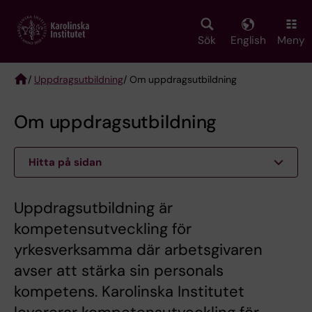
Skip
to
main
Sök
English
Meny
content
/
Uppdragsutbildning
/ Om uppdragsutbildning
Breadcrumb
Om uppdragsutbildning
Hitta på sidan
Uppdragsutbildning är
kompetensutveckling för
yrkesverksamma där arbetsgivaren
avser att stärka sin personals
kompetens. Karolinska Institutet