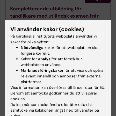
Kompletterande utbildning för
tandläkare med utländsk examen från
land utanför EU/EES och Schweiz
Vi använder kakor (cookies)
Stockholm - Flemingsberg
Avancerad nivå
HT2026
Undervisningspråk: Svenska
På Karolinska Institutets webbplats använder vi
kakor för olika syften:
Nödvändiga
kakor för att webbplatsen ska
fungera korrekt.
Kakor för
analys
för att förstå hur
Hade du nytta av informationen på denna sida?
webbplatsen används.
Yes
Marknadsföringskakor
för att visa och spåra
No
relevant innehåll och annonser från externa
plattformar.
Viss information kan överföras till länder utanför EU.
Genom att samtycka godkänner du att vi sparar
Redaktör:
Cecilia Frykman Gauthier
cookies.
Sidan uppdaterad:
2026-07-06
Du kan när som helst ändra eller återkalla ditt
samtycke via kakikonen längst ned till vänster på