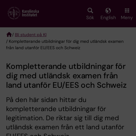
Skip
to
main
Sök
English
Meny
content
/
Bli student på KI
/ Kompletterande utbildningar för dig med utländsk examen
Breadcrumb
från land utanför EU/EES och Schweiz
Kompletterande utbildningar för
dig med utländsk examen från
land utanför EU/EES och Schweiz
På den här sidan hittar du
kompletterande utbildningar för
legitimation. De riktar sig till dig med
utländsk examen från ett land utanför