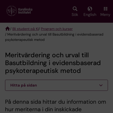
Skip
to
main
Sök
English
Meny
content
/
Bli student på KI
/
Program och kurser
/ Meritvärdering och urval till Basutbildning i evidensbaserad
Breadcrumb
psykoterapeutisk metod
Meritvärdering och urval till
Basutbildning i evidensbaserad
psykoterapeutisk metod
Hitta på sidan
På denna sida hittar du information om
hur meriterna i din inskickade