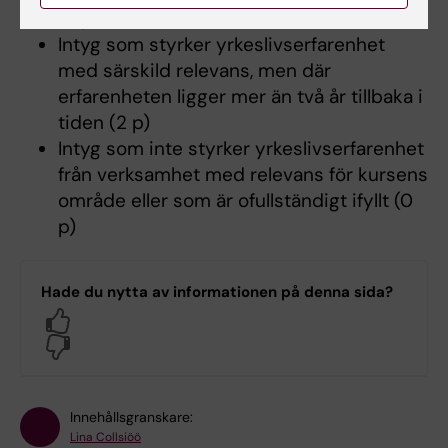
(4 p)
Intyg som styrker yrkeslivserfarenhet
med särskild relevans, men där
erfarenheten ligger mer än två år tillbaka i
tiden (2 p)
Intyg som inte styrker yrkeslivserfarenhet
från verksamhet med relevans för kursens
område eller som är ofullständigt ifyllt (0
p)
Hade du nytta av informationen på denna sida?
Yes
No
Innehållsgranskare:
Lina Collsiöö