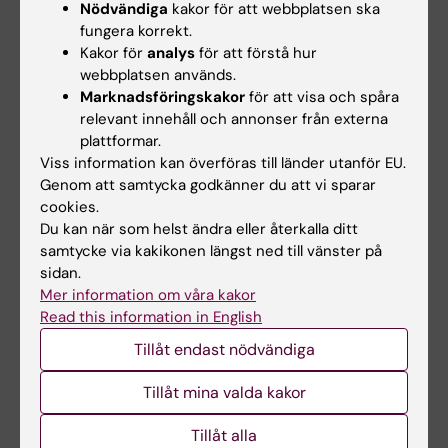
Nödvändiga
kakor för att webbplatsen ska
4 års heltid eller mer (2 p)
fungera korrekt.
Minst 2 år men mindre än 4 års heltid (1 p)
Kakor för
analys
för att förstå hur
webbplatsen används.
Marknadsföringskakor
för att visa och spåra
Yrkeserfarenhet med specifik relevans för
relevant innehåll och annonser från externa
kursens område (max 4 p)
plattformar.
Aktuell yrkeslivserfarenhet från verksamhet
Viss information kan överföras till länder utanför EU.
med relevans för kursens område. Intyg krävs.
Genom att samtycka godkänner du att vi sparar
cookies.
Intyget ska specificera om sökande haft
Du kan när som helst ändra eller återkalla ditt
arbetsuppgifter med patientkontakt med
samtycke via kakikonen längst ned till vänster på
vuxna patienter där psykoterapi är/ kan vara
sidan.
en relevant behandling, t.ex. inom psykiatri
Mer information om våra kakor
eller primärvård. Intyget ska följa angiven mall
Read this information in English
samt vara skriven och signerad av
Tillåt endast nödvändiga
arbetsgivare/ personalhandläggare.
Tillåt mina valda kakor
Intyg som styrker aktuell
Tillåt alla
yrkeslivserfarenhet med särskild relevans