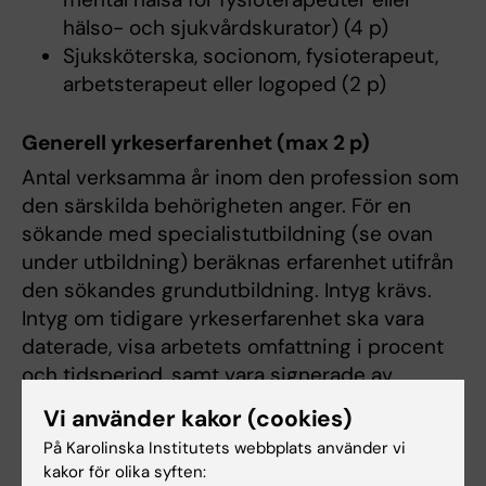
hälso- och sjukvårdskurator) (4 p)
Sjuksköterska, socionom, fysioterapeut,
arbetsterapeut eller logoped (2 p)
Generell yrkeserfarenhet (max 2 p)
Antal verksamma år inom den profession som
den särskilda behörigheten anger. För en
sökande med specialistutbildning (se ovan
under utbildning) beräknas erfarenhet utifrån
den sökandes grundutbildning. Intyg krävs.
Intyg om tidigare yrkeserfarenhet ska vara
daterade, visa arbetets omfattning i procent
och tidsperiod, samt vara signerade av
arbetsgivare/ personalhandläggare. Enbart
Vi använder kakor (cookies)
anställningsavtal utan uppgifter om hur länge
På Karolinska Institutets webbplats använder vi
anställning har pågått godtas inte.
kakor för olika syften: