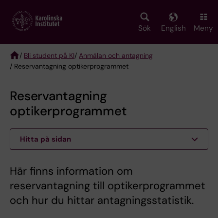
Skip
to
main
Sök
English
Meny
content
/
Bli student på KI
/
Anmälan och antagning
/ Reservantagning optikerprogrammet
Breadcrumb
Reservantagning
optikerprogrammet
Hitta på sidan
Här finns information om
reservantagning till optikerprogrammet
och hur du hittar antagningsstatistik.