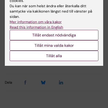
cookies.
Om optikerprogrammet i KI:s utbildningskatalog
Du kan när som helst ändra eller återkalla ditt
samtycke via kakikonen längst ned till vänster på
sidan.
Hade du nytta av informationen på denna sida?
Mer information om våra kakor
Yes
Read this information in English
No
Tillåt endast nödvändiga
Tillåt mina valda kakor
Innehållsgranskare:
Tillåt alla
Åsa Borglund
Redaktör:
Åsa Borglund
Sidan uppdaterad:
2026-08-03
Dela