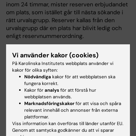
inom 24 timmar, mister reserven erbjudandet
om plats, som istället går till nästa sökande i
rätt urvalsgrupp. Reserver kallas från den
urvalsgrupp där en plats har blivit ledig och
enligt reservnummerordning.
Vi använder kakor (cookies)
Antagningsstatistik
På Karolinska Institutets webbplats använder vi
På sidan
kakor för olika syften:
uhr.se/statistik
finns antagningsstatistik för
Nödvändiga
kakor för att webbplatsen ska
bland annat KI:s optikerprogram. Där kan du till
fungera korrekt.
exempel se hur många sökande som tidigare
Kakor för
analys
för att förstå hur
webbplatsen används.
har antagits från respektive urvalsgrupp.
Marknadsföringskakor
för att visa och spåra
relevant innehåll och annonser från externa
plattformar.
Relaterat
Viss information kan överföras till länder utanför EU.
Genom att samtycka godkänner du att vi sparar