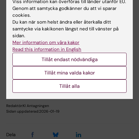
Viss information kan överföras till länder utanför EU.
2022-05-11 och gäller för antagning till
Genom att samtycka godkänner du att vi sparar
vårterminen 2023 tills vidare. Genomgång av
cookies.
Du kan när som helst ändra eller återkalla ditt
sökande görs lokalt på Institutionen för
samtycke via kakikonen längst ned till vänster på
Neurovetenskap av en grupp lärare
sidan.
involverade i utbildningen. Beslut om
Mer information om våra kakor
meritvärden fattas av kursansvarig.
Read this information in English
Tillåt endast nödvändiga
Hade du nytta av informationen på denna sida?
Tillåt mina valda kakor
Yes
No
Tillåt alla
Redaktör:
KI Antagningen
Sidan uppdaterad:
2026-01-19
Dela