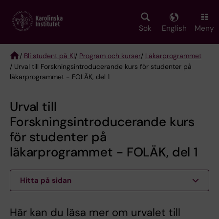
Skip
to
main
Sök
English
Meny
content
/
Bli student på KI
/
Program och kurser
/
Läkarprogrammet
/ Urval till Forskningsintroducerande kurs för studenter på
Breadcrumb
läkarprogrammet - FOLÄK, del 1
Urval till
Forskningsintroducerande kurs
för studenter på
läkarprogrammet - FOLÄK, del 1
Hitta på sidan
Här kan du läsa mer om urvalet till