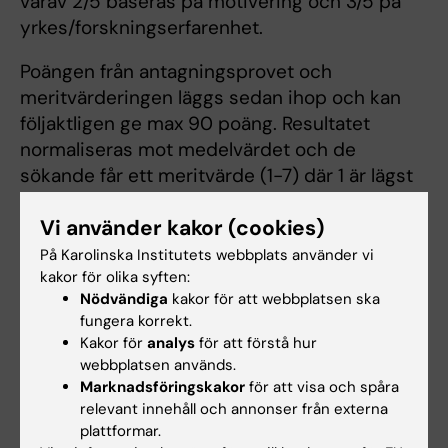
varav 2/5 baseras på motivering och 3/5 på
yrkes/forskningserfarenhet.
Poängen från antagningsprovet och
meritvärderingen läggs sedan ihop och kan
följaktligen ge max 90 poäng. Resultatet
normaliseras mot medelvärdet och de
sökande får ett meritvärde (1-7) där 1 är lägst
och 7 är högst. De sökande med högst
Vi använder kakor (cookies)
meritvärde antas.
På Karolinska Institutets webbplats använder vi
Handlingar som styrker den sökandes meriter
kakor för olika syften:
ska skickas in/laddas upp på
"Mina sidor"
Nödvändiga
kakor för att webbplatsen ska
fungera korrekt.
på
antagning.se
i samband med anmälan
Kakor för
analys
för att förstå hur
(bifoga CV, motiveringsbrev (max 500 ord),
webbplatsen används.
samt intyg som styrker meriterna).
Marknadsföringskakor
för att visa och spåra
relevant innehåll och annonser från externa
Modellen för meritvärdering är fastställd efter
plattformar.
beslut i Utbildningsnämnd Neuro (UN Neuro)