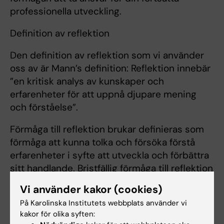
professionella utveckling.
Definition av reflektion
Den definition av reflektion som vi använder
oss av är Mann’s definition: Reflektion innebär
”en kritisk analys av kunskaper och
erfarenheter för att uppnå djupare mening
och förståelse”.
Förmåga till reflektion brukar definieras som
förmåga att kunna tolka och försöka förstå
erfarenheter i syfte att utveckla och förbättra
sitt handlande. Bristfällig förmåga till reflektion
och självkännedom hos läkare inverkar
Vi använder kakor (cookies)
negativt på klinisk kompetens och
På Karolinska Institutets webbplats använder vi
patientsäkerhet.
kakor för olika syften: