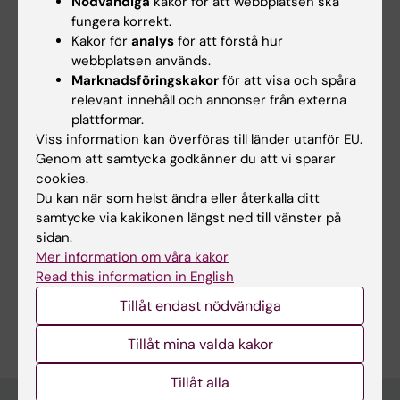
Nödvändiga
kakor för att webbplatsen ska
fungera korrekt.
Hade du nytta av informationen på denna sida?
Kakor för
analys
för att förstå hur
Yes
webbplatsen används.
No
Marknadsföringskakor
för att visa och spåra
relevant innehåll och annonser från externa
plattformar.
Viss information kan överföras till länder utanför EU.
Innehållsgranskare:
Mini Ruiz
Genom att samtycka godkänner du att vi sparar
Redaktör:
Emma Liljegren
cookies.
Sidan uppdaterad:
2025-10-20
Du kan när som helst ändra eller återkalla ditt
samtycke via kakikonen längst ned till vänster på
sidan.
Dela
Mer information om våra kakor
Read this information in English
Tillåt endast nödvändiga
Tillåt mina valda kakor
Tillåt alla