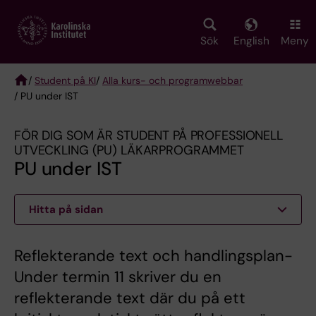
Skip
to
main
Sök
English
Meny
content
/
Student på KI
/
Alla kurs- och programwebbar
/ PU under IST
Breadcrumb
FÖR DIG SOM ÄR STUDENT PÅ PROFESSIONELL
UTVECKLING (PU) LÄKARPROGRAMMET
PU under IST
Hitta på sidan
Reflekterande text och handlingsplan-
Under termin 11 skriver du en
reflekterande text där du på ett