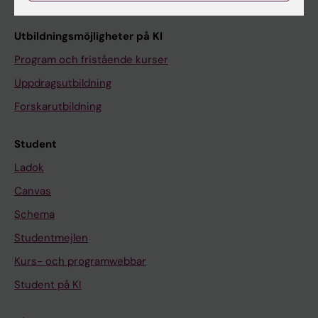
Utbildningsmöjligheter på KI
Program och fristående kurser
Uppdragsutbildning
Forskarutbildning
Student
Ladok
Canvas
Schema
Studentmejlen
Kurs- och programwebbar
Student på KI