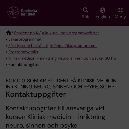
Skip
to
main
Sök
English
Meny
content
/
Student på KI
/
Alla kurs- och programwebbar
/
Läkarprogrammet
Breadcrumb
/
För dig som har läst 5,5-åriga läkarprogrammet
/
Programöversikt
/
Klinisk medicin - inriktning neuro, sinnen och psyke, 30 hp
/ Kontaktuppgifter
FÖR DIG SOM ÄR STUDENT PÅ KLINISK MEDICIN -
INRIKTNING NEURO, SINNEN OCH PSYKE, 30 HP
Kontaktuppgifter
Kontaktuppgifter till ansvariga vid
kursen Klinisk medicin - inriktning
neuro, sinnen och psyke