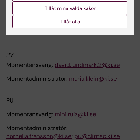
Delmomentansvarig:
asa.magnusson@ki.se
Tillåt mina valda kakor
Delmomentadministratör:
Tillåt alla
karin.eriksson@ki.se
PV
Momentansvarig:
david.lundmark.2@ki.se
Momentadministratör:
maria.klein@ki.se
PU
Momentansvarig:
mini.ruiz@ki.se
Momentadministratör:
cornelia.fransson@ki.se
;
pu@clintec.ki.se