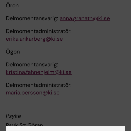
Öron
Delmomentansvarig:
anna.granath@ki.se
Delmomentadministratör:
erika.ankarberg@ki.se
Ögon
Delmomentansvarig:
kristina.fahnehjelm@ki.se
Delmomentadministratör:
maria.persson@ki.se
Psyke
Psyk S:t Göran