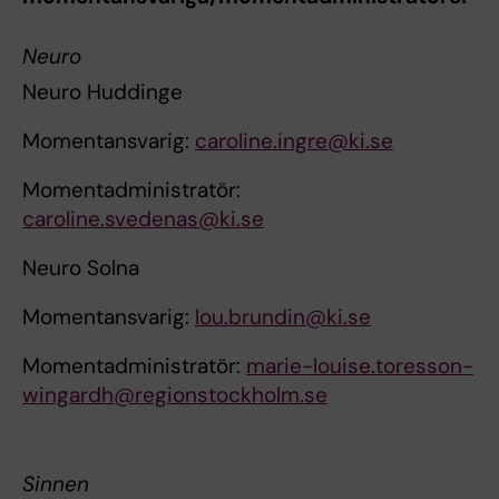
Neuro
Neuro Huddinge
Momentansvarig:
caroline.ingre@ki.se
Momentadministratör:
caroline.svedenas@ki.se
Neuro Solna
Momentansvarig:
lou.brundin@ki.se
Momentadministratör:
marie-louise.toresson-
wingardh@regionstockholm.se
Sinnen