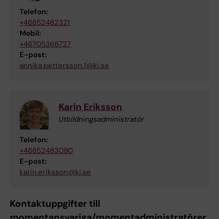
Telefon:
+46852482321
Mobil:
+46705366727
E-post:
annika.pettersson.1@ki.se
Karin Eriksson
Utbildningsadministratör
Telefon:
+46852483090
E-post:
karin.eriksson@ki.se
Kontaktuppgifter till
momentansvariga/momentadministratörer