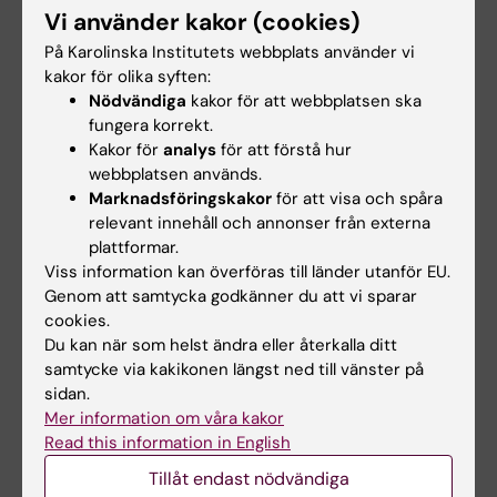
Vi använder kakor (cookies)
Delmomentansvarig:
carl.johan.ekman@ki.se
På Karolinska Institutets webbplats använder vi
Delmomentadministratör:
kakor för olika syften:
Nödvändiga
kakor för att webbplatsen ska
ingela.malmsjo@ki.se
fungera korrekt.
Kakor för
analys
för att förstå hur
Psyk Huddinge
webbplatsen används.
Marknadsföringskakor
för att visa och spåra
Delmomentansvarig:
philip.brenner@ki.se
tf
relevant innehåll och annonser från externa
plattformar.
Delmomentadministratör:
Viss information kan överföras till länder utanför EU.
linda.silversparf@ki.se
Genom att samtycka godkänner du att vi sparar
cookies.
Psyk Solna
Du kan när som helst ändra eller återkalla ditt
samtycke via kakikonen längst ned till vänster på
Delmomentansvarig:
dimitrios.andreou@ki.se
sidan.
Mer information om våra kakor
Delmomentadministratör:
susanna.kron@ki.se
Read this information in English
Beroende
Tillåt endast nödvändiga