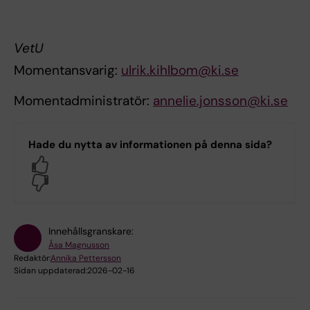
VetU
Momentansvarig:
ulrik.kihlbom@ki.se
Momentadministratör:
annelie.jonsson@ki.se
Hade du nytta av informationen på denna sida?
Yes
No
Innehållsgranskare:
Åsa Magnusson
Redaktör:
Annika Pettersson
Sidan uppdaterad:
2026-02-16