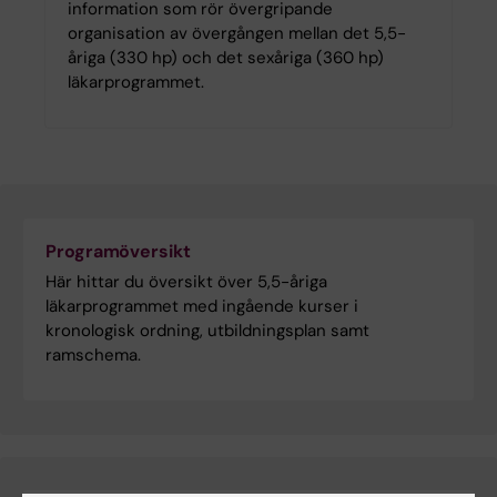
information som rör övergripande
organisation av övergången mellan det 5,5-
åriga (330 hp) och det sexåriga (360 hp)
läkarprogrammet.
Programöversikt
Här hittar du översikt över 5,5-åriga
läkarprogrammet med ingående kurser i
kronologisk ordning, utbildningsplan samt
ramschema.