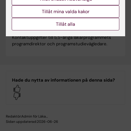
examination gällande 5,5-åriga läkarprogrammet.
Tillåt mina valda kakor
Tillåt alla
Kontaktuppgifter
Kontaktuppgifter till 5,5-åriga läkarprogrammets
programdirektor och programstudievägledare.
Hade du nytta av informationen på denna sida?
Yes
No
Redaktör:
Admin för Läka…
Sidan uppdaterad:
2026-06-26