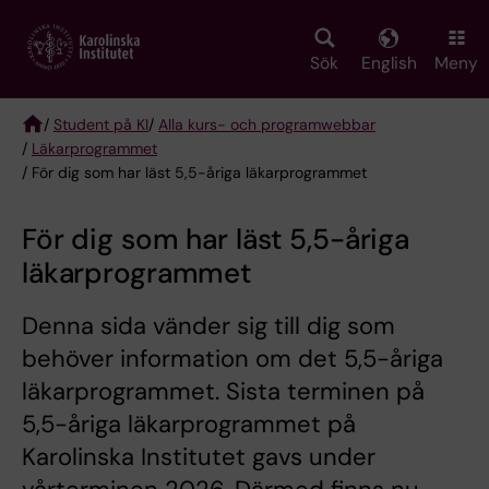
Skip
to
main
Sök
English
Meny
content
/
Student på KI
/
Alla kurs- och programwebbar
/
Läkarprogrammet
Breadcrumb
/ För dig som har läst 5,5-åriga läkarprogrammet
För dig som har läst 5,5-åriga
läkarprogrammet
Denna sida vänder sig till dig som
behöver information om det 5,5-åriga
läkarprogrammet. Sista terminen på
5,5-åriga läkarprogrammet på
Karolinska Institutet gavs under