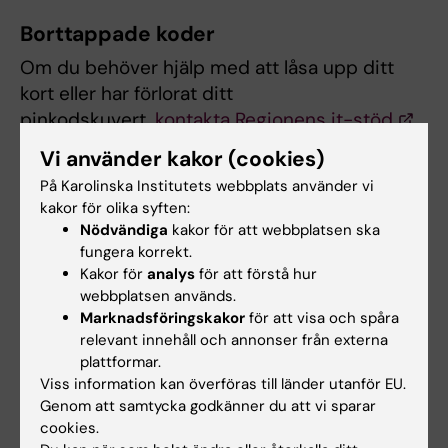
Borttappade koder
Om du behöver hjälp med att låsa upp ditt
kort eller har förlorat ditt
pinkodskuvert,
kontakta Regionens it-stöd
.
Dessutom finns manualer för hur detta görs
Vi använder kakor (cookies)
på respektive vårdverksamhets intranät.
På Karolinska Institutets webbplats använder vi
kakor för olika syften:
Nödvändiga
kakor för att webbplatsen ska
fungera korrekt.
Länkar
Kakor för
analys
för att förstå hur
webbplatsen används.
Region Stockholms information
Marknadsföringskakor
för att visa och spåra
om eTjänstekort
relevant innehåll och annonser från externa
plattformar.
Viss information kan överföras till länder utanför EU.
Dokument
Genom att samtycka godkänner du att vi sparar
cookies.