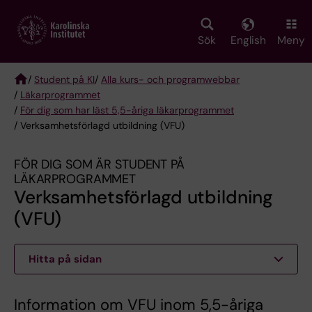
Skip
to
main
Sök
English
Meny
content
/
Student på KI
/
Alla kurs- och programwebbar
/
Läkarprogrammet
Breadcrumb
/
För dig som har läst 5,5-åriga läkarprogrammet
/ Verksamhetsförlagd utbildning (VFU)
FÖR DIG SOM ÄR STUDENT PÅ
LÄKARPROGRAMMET
Verksamhetsförlagd utbildning
(VFU)
Hitta på sidan
Information om VFU inom 5,5-åriga