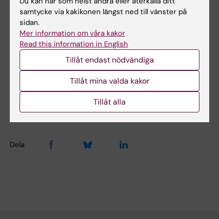
Du kan när som helst ändra eller återkalla ditt
samtycke via kakikonen längst ned till vänster på
Hade du nytta av informationen på denna sida?
sidan.
Yes
Mer information om våra kakor
Read this information in English
No
Tillåt endast nödvändiga
Tillåt mina valda kakor
Innehållsgranskare:
Marie Dahlin
Redaktör:
Admin för Läka…
Tillåt alla
Sidan uppdaterad:
2026-06-22
Dela