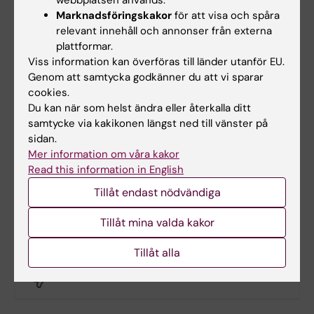
webbplatsen används.
Ming Yao
Marknadsföringskakor
för att visa och spåra
Kursansvarig och examinator
relevant innehåll och annonser från externa
plattformar.
E-post:
Viss information kan överföras till länder utanför EU.
ming.yao@ki.se
Genom att samtycka godkänner du att vi sparar
cookies.
Du kan när som helst ändra eller återkalla ditt
samtycke via kakikonen längst ned till vänster på
Monika Engsand
sidan.
Kursadministratör
Mer information om våra kakor
E-post:
Read this information in English
monika.engsand@ki.se
Tillåt endast nödvändiga
Tillåt mina valda kakor
Hade du nytta av informationen på denna sida?
Tillåt alla
Yes
No