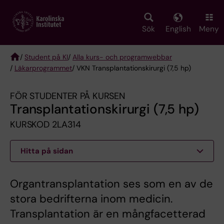
Skip
to
main
Sök
English
Meny
content
/
Student på KI
/
Alla kurs- och programwebbar
/
Läkarprogrammet
/ VKN Transplantationskirurgi (7,5 hp)
Breadcrumb
FÖR STUDENTER PÅ KURSEN
Transplantationskirurgi (7,5 hp)
KURSKOD 2LA314
Hitta på sidan
Organtransplantation ses som en av de
stora bedrifterna inom medicin.
Transplantation är en mångfacetterad