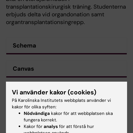
transplantationskirurgisk träning. Studenterna
erbjuds delta vid organdonation samt
organtransplantationsingrepp.
Schema
Canvas
Kursanalys samt kursvärdering
Vi använder kakor (cookies)
På Karolinska Institutets webbplats använder vi
kakor för olika syften:
Nödvändiga
kakor för att webbplatsen ska
Kontaktuppgifter
fungera korrekt.
Kakor för
analys
för att förstå hur