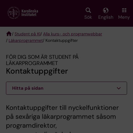
Skip
to
main
Sök
English
Meny
content
/
Student på KI
/
Alla kurs- och programwebbar
/
Läkarprogrammet
/ Kontaktuppgifter
Breadcrumb
FÖR DIG SOM ÄR STUDENT PÅ
LÄKARPROGRAMMET
Kontaktuppgifter
Hitta på sidan
Kontaktuppgifter till nyckelfunktioner
på sexåriga läkarprogrammet såsom
programdirektor,