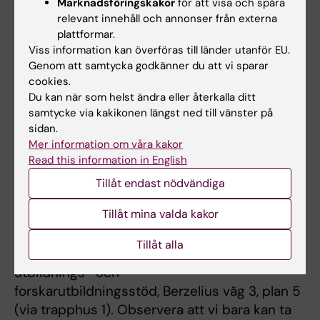
Lars Häggarth
Marknadsföringskakor
för att visa och spåra
relevant innehåll och annonser från externa
Charles Tatter
plattformar.
Alexander Borg
Viss information kan överföras till länder utanför EU.
Genom att samtycka godkänner du att vi sparar
Studentrepresentanter
cookies.
Izabella Vahabi
Du kan när som helst ändra eller återkalla ditt
David Makari
samtycke via kakikonen längst ned till vänster på
sidan.
Mer information om våra kakor
Kontakta urvalskommittén för PIL via mejl
Read this information in English
Tillåt endast nödvändiga
Kanslipersonal
Tillåt mina valda kakor
Besök
Alla läkarprogrammets handläggare och
Tillåt alla
studievägledare har kontor på Avdelningen för
utbildnings- och
forskarutbildningsstöd, Berzelius väg 3, plan 5
(via trapphus 1). Observera att vi bara kan ta