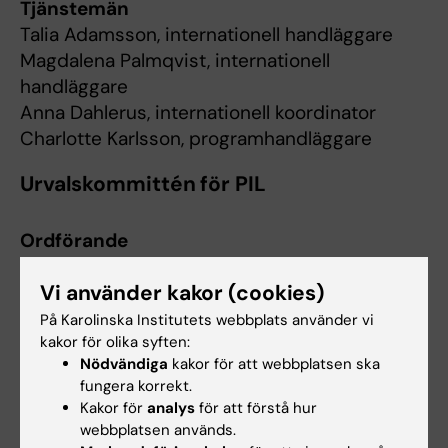
Tjänstemän
Talia Adamsson, internationell handläggare
Magdalena Palmqvist, internationell
handläggare
Anna Dahlerus, internationell koordinator
Charlotte Karlsson, programhandläggare
Urvalskommittén för PIL
Ordförande
Daniel Andersson
, lektor, specialistläkare
Vi använder kakor (cookies)
På Karolinska Institutets webbplats använder vi
Övriga ledamöter
kakor för olika syften:
Lärarrepresentanter
Nödvändiga
kakor för att webbplatsen ska
fungera korrekt.
Zakaryah Abdulkarim
Kakor för
analys
för att förstå hur
Maria Lalouni
webbplatsen används.