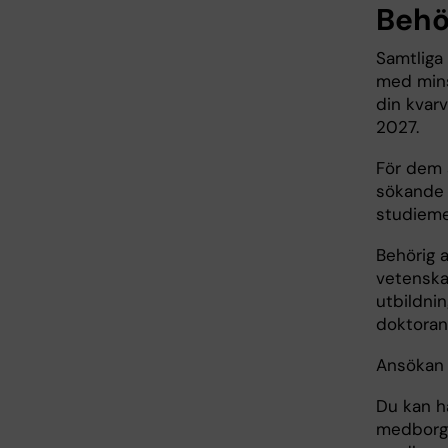
Behö
Samtliga
med minst
din kvar
2027.
För dem 
sökande s
studiem
Behörig 
vetenska
utbildnin
doktoran
Ansökan 
Du kan h
medborgar