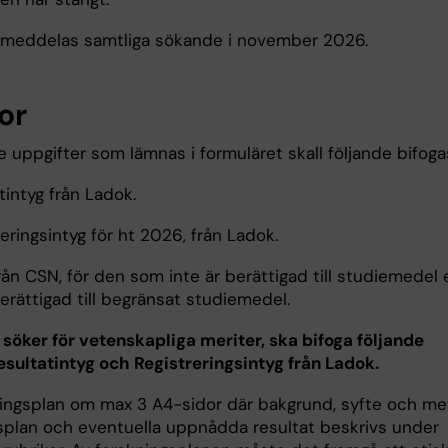
 meddelas samtliga sökande i november 2026.
or
 uppgifter som lämnas i formuläret skall följande bifoga
atintyg från Ladok.
reringsintyg för ht 2026, från Ladok.
från CSN, för den som inte är berättigad till studiemedel e
erättigad till begränsat studiemedel.
söker för vetenskapliga meriter, ska bifoga följande
esultatintyg och Registreringsintyg från Ladok.
ningsplan om max 3 A4-sidor där bakgrund, syfte och m
splan och eventuella uppnådda resultat beskrivs under