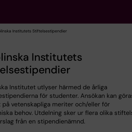
linska Institutets Stiftelsestipendier
linska Institutets
telsestipendier
ska Institutet utlyser härmed de årliga
sestipendierna för studenter. Ansökan kan göra
 på vetenskapliga meriter och/eller för
ska behov. Utdelning sker ur flera olika stiftel
örslag från en stipendienämnd.