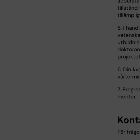
separata
tillstån
tillämplig
5. I hand
vetenska
utbildnin
doktoran
projektet
6. Din kv
vårtermi
7. Progr
meriter.
Kont
För frågo