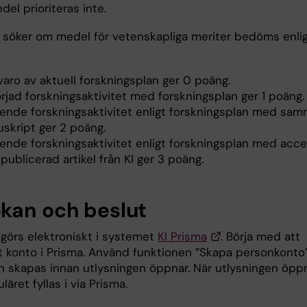
el prioriteras inte.
söker om medel för vetenskapliga meriter bedöms enli
varo av aktuell forskningsplan ger 0 poäng.
rjad forskningsaktivitet med forskningsplan ger 1 poäng.
ende forskningsaktivitet enligt forskningsplan med sam
skript ger 2 poäng.
ende forskningsaktivitet enligt forskningsplan med acc
 publicerad artikel från KI ger 3 poäng.
kan och beslut
görs elektroniskt i systemet
KI Prisma
. Börja med att
t konto i Prisma. Använd funktionen ”Skapa personkonto”
n skapas innan utlysningen öppnar. När utlysningen öpp
läret fyllas i via Prisma.