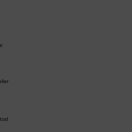
s:
ller
etod