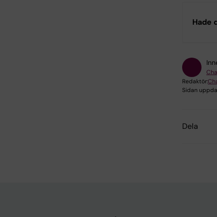
Hade d
Inn
Cha
Redaktör:
Cha
Sidan uppda
Dela