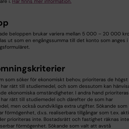
re i.
Här finns mer information.
pp
ade beloppen brukar variera mellan 5 000 – 20 000 kr
las ut som en engångssumma till det konto som anges i
gsformuläret.
mningskriterier
m som söker för ekonomiskt behov, prioriteras de högst
har rätt till studiemedel, och som dessutom kan hänvisa 
nde ekonomiska omständigheter. I andra hand prioritera
har rätt till studiemedel och därefter de som har
del, men också oundvikliga extra utgifter. Sökande som 
 förmögenhet, d.v.s. realiserbara tillgångar som t.ex. akt
der prioriteras inte. Bostadsrätt och fastighet räknas int
iserbar förmögenhet. Sökande som valt att avstå