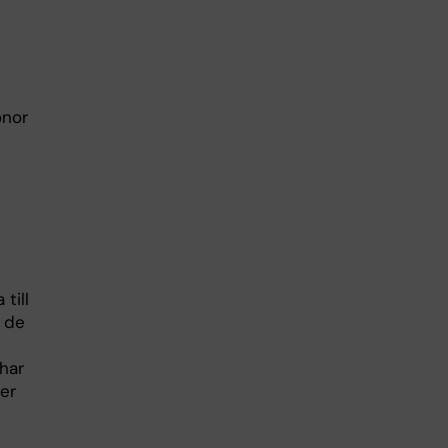
onor
till
s de
har
ier
e