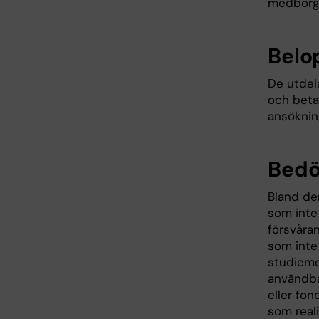
medborga
Belo
De utdel
och beta
ansöknin
Bedö
Bland de
som inte 
försvåra
som inte 
studieme
användbar
eller fon
som real