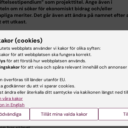
iftelsestipendium” som projekttitel. Ange även i
iteln om ni söker för ekonomiskt bidrag och/eller
pliga meriter. Det går även att ändra på namnet efter 
t ett utkast.
ngsformuläret finns ett par flikar som ni inte ska bry er 
kakor (cookies)
delsförvaltare
där kan ni välja
Projektets hemvist
: UF_
dverkande
där ska ni inte fylla i någonting.
tutets webbplats använder vi kakor för olika syften:
akor för att webbplatsen ska fungera korrekt.
 med att bifoga all efterfrågad information och bilagor.
lys
för att förstå hur webbplatsen används.
gad information saknas kan ansökan dessvärre inte beakt
ingskakor
för att visa och spåra relevant innehåll och annonser
kommer att hanteras konfidentiellt och läses endast av
ienämnden och handläggare vid det gemensamma
 överföras till länder utanför EU.
etsstödet.
 godkänner du att vi sparar cookies.
t ändra eller återkalla ditt samtycke via kakikonen längst ned til
 med att ange bankens namn, clearing- och
 våra kakor
mmer.
on in English
nödvändiga
Tillåt mina valda kakor
Ti
ngsperioden
öppnar den 18 augusti och stänger den 29
r 2026, kl 14.00
. Ansökan kan inte skickas in efter att
en har stängt.