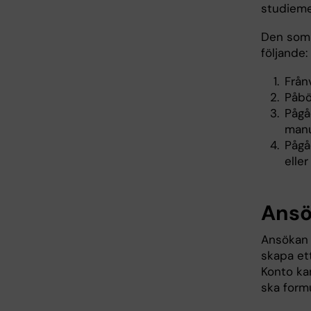
studiemed
Den som 
följande:
Från
Påbö
Pågå
manu
Pågå
eller
Ansö
Ansökan 
skapa et
Konto ka
ska formu