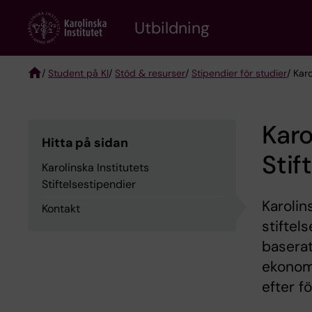
Skip
to
Utbildning
main
content
/
Student på KI
/
Stöd & resurser
/
Stipendier för studier
/ Karo
Breadcrumb
Karo
Hitta på sidan
Stif
Karolinska Institutets
Stiftelsestipendier
Karolin
Kontakt
stiftel
baserat
ekonomi
efter f