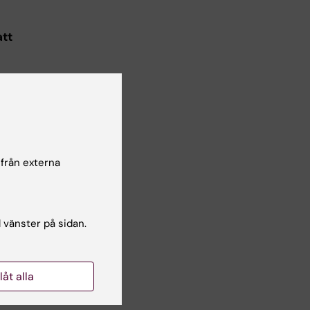
att
om.
GO.
Om
as.
 från externa
l vänster på sidan.
llåt alla