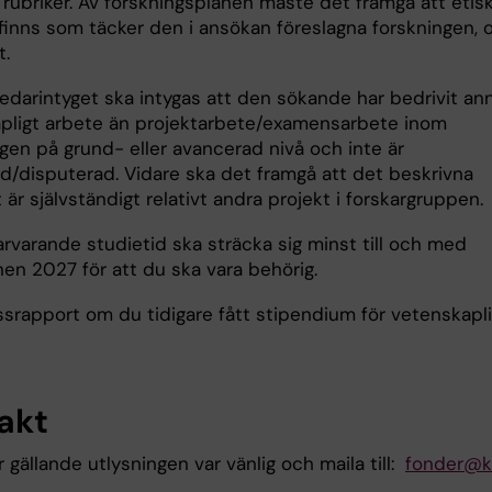
 rubriker. Av forskningsplanen måste det framgå att etis
d finns som täcker den i ansökan föreslagna forskningen,
t.
ledarintyget ska intygas att den sökande har bedrivit an
pligt arbete än projektarbete/examensarbete inom
gen på grund- eller avancerad nivå och inte är
d/disputerad. Vidare ska det framgå att det beskrivna
 är självständigt relativt andra projekt i forskargruppen.
arvarande studietid ska sträcka sig minst till och med
nen 2027 för att du ska vara behörig.
essrapport om du tidigare fått stipendium för vetenskapl
akt
r gällande utlysningen var vänlig och maila till:
fonder@ki