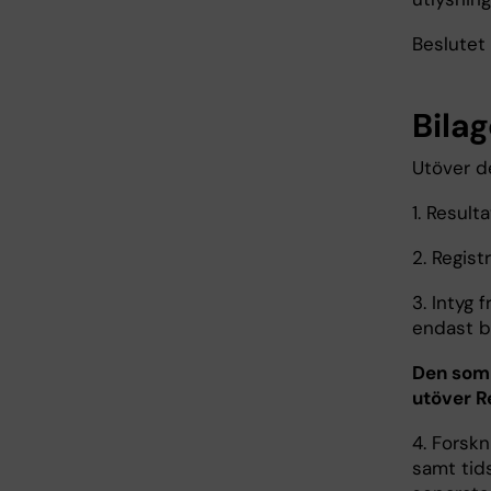
Beslutet
Bilag
Utöver de
1. Result
2. Regist
3. Intyg 
endast b
Den som 
utöver R
4. Forsk
samt tid