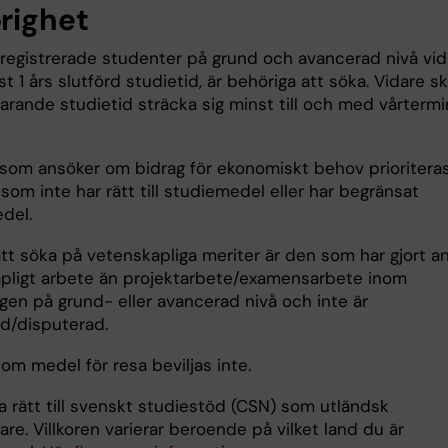
righet
 registrerade studenter på grund och avancerad nivå vid 
 1 års slutförd studietid, är behöriga att söka. Vidare s
varande studietid sträcka sig minst till och med vårterm
som ansöker om bidrag för ekonomiskt behov prioritera
om inte har rätt till studiemedel eller har begränsat
edel.
att söka på vetenskapliga meriter är den som har gjort a
pligt arbete än projektarbete/examensarbete inom
gen på grund- eller avancerad nivå och inte är
d/disputerad.
om medel för resa beviljas inte.
a rätt till svenskt studiestöd (CSN) som utländsk
e. Villkoren varierar beroende på vilket land du är