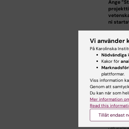
Ange ”St
projektt
vetenska
ni starta
I ansökni
Vi använder 
Fliken
Me
Fliken
Me
På Karolinska Insti
Nödvändiga
k
Var noga
Kakor för
ana
efterfrå
Marknadsför
Ansökan 
plattformar.
stipend
Viss information kan
verksamh
Genom att samtycka
Du kan när som hels
Var noga
Mer information om
kontonu
Read this informati
Tillåt endast 
Ansökni
septembe
utlysning