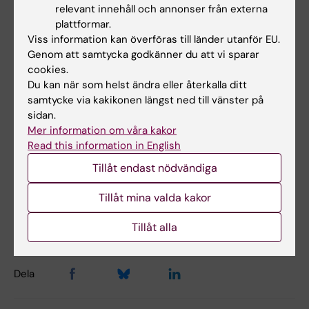
relevant innehåll och annonser från externa
plattformar.
Information om hur du skriver din
Viss information kan överföras till länder utanför EU.
utbytesrapport (KI Student)
(PDF, 133.4 KB)
Genom att samtycka godkänner du att vi sparar
cookies.
Du kan när som helst ändra eller återkalla ditt
Hade du nytta av informationen på denna sida?
samtycke via kakikonen längst ned till vänster på
Yes
sidan.
Mer information om våra kakor
No
Read this information in English
Tillåt endast nödvändiga
Innehållsgranskare:
Tillåt mina valda kakor
Talia Maria Adamsson
Redaktör:
Emma Hägg
Sidan uppdaterad:
2026-03-27
Tillåt alla
Dela