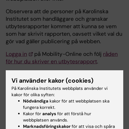
Observera att de personer på Karolinska
Institutet som handläggare och granskar
utbytesrapporter kommer att kunna se vem
som har skrivit rapporten, oavsett vilket val du
gör vad gäller publicering på webben.
Logga in
på Mobility-Online och följ
råden
för hur du skriver en utbytesrapport
.
Frågor eller synpunkter?
Vi använder kakor (cookies)
Om du har frågor eller synpunkter om
På Karolinska Institutets webbplats använder vi
utbytesrapporter på webben, kontakta den
kakor för olika syften:
Internationella handläggaren
på ditt program.
Nödvändiga
kakor för att webbplatsen ska
fungera korrekt.
Kakor för
analys
för att förstå hur
webbplatsen används.
Dokument
Marknadsföringskakor
för att visa och spåra