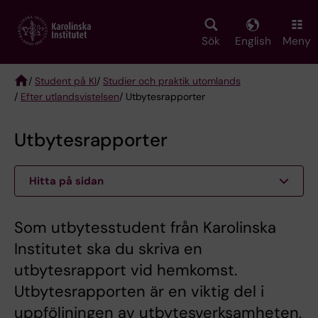
Skip
to
main
Sök
English
Meny
content
/
Student på KI
/
Studier och praktik utomlands
/
Efter utlandsvistelsen
/ Utbytesrapporter
Breadcrumb
Utbytesrapporter
Hitta på sidan
Som utbytesstudent från Karolinska
Institutet ska du skriva en
utbytesrapport vid hemkomst.
Utbytesrapporten är en viktig del i
uppföljningen av utbytesverksamheten,