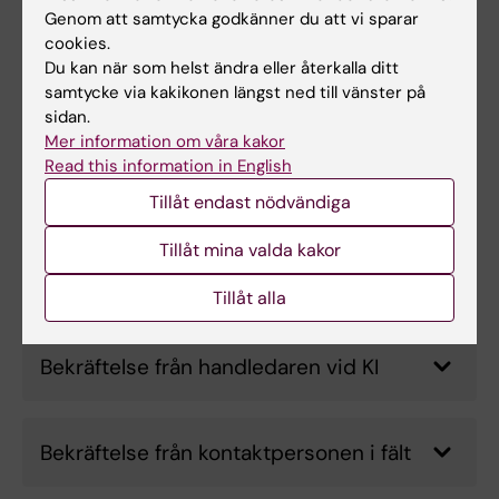
Genom att samtycka godkänner du att vi sparar
Projektbeskrivning
cookies.
Du kan när som helst ändra eller återkalla ditt
samtycke via kakikonen längst ned till vänster på
Budgetplan
sidan.
Mer information om våra kakor
Read this information in English
Personligt brev
Tillåt endast nödvändiga
Tillåt mina valda kakor
CV
Tillåt alla
Bekräftelse från handledaren vid KI
Bekräftelse från kontaktpersonen i fält