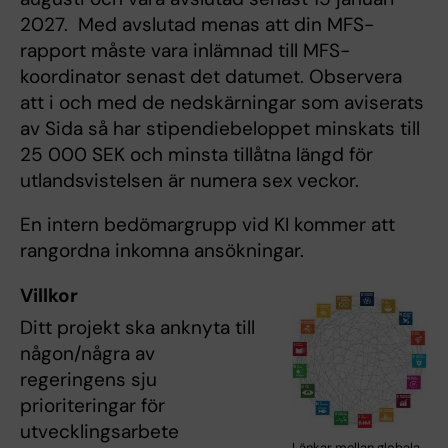
2027. Med avslutad menas att din MFS-
rapport måste vara inlämnad till MFS-
koordinator senast det datumet. Observera
att i och med de nedskärningar som aviserats
av Sida så har stipendiebeloppet minskats till
25 000 SEK och minsta tillåtna längd för
utlandsvistelsen är numera sex veckor.
En intern bedömargrupp vid KI kommer att
rangordna inkomna ansökningar.
Villkor
Ditt projekt ska anknyta till
någon/några av
regeringens sju
prioriteringar för
utvecklingsarbete
Länkar mellan globala