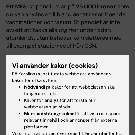
Ett MFS-stipendium är på
25 000 kronor
som
du kan använda till bland annat resor, boende,
vaccinationer och visum. Stipendiet är inte
avsett att täcka alla utgifter under tiden
utomlands, utan behöver kompletteras med
till exempel studiemedel från CSN.
Vi använder kakor (cookies)
Ansökan
På Karolinska Institutets webbplats använder vi
Länk till ansökningsformulär
kakor för olika syften:
Nödvändiga
kakor för att webbplatsen ska
fungera korrekt.
Kakor för
analys
för att förstå hur
Bifoga följande dokument till din
webbplatsen används.
ansökan (alla dokument ska vara på
Marknadsföringskakor
för att visa och spåra
engelska)
relevant innehåll och annonser från externa
plattformar.
Viss information kan överföras till länder utanför EU.