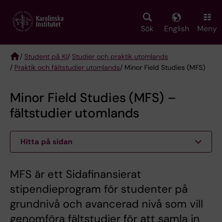
Skip
to
main
Sök
English
Meny
content
/
Student på KI
/
Studier och praktik utomlands
/
Praktik och fältstudier utomlands
/ Minor Field Studies (MFS)
Breadcrumb
Minor Field Studies (MFS) –
fältstudier utomlands
Hitta på sidan
MFS är ett Sidafinansierat
stipendieprogram för studenter på
grundnivå och avancerad nivå som vill
genomföra fältstudier för att samla in