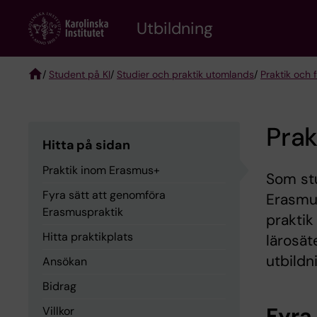
Skip
to
Utbildning
main
content
/
Student på KI
/
Studier och praktik utomlands
/
Praktik och 
Breadcrumb
Pra
Hitta på sidan
Praktik inom Erasmus+
Som stu
Fyra sätt att genomföra
Erasmus
Erasmuspraktik
praktik
Hitta praktikplats
lärosät
utbildni
Ansökan
Bidrag
Fyra
Villkor