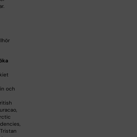
ar.
lhör
söka
kiet
in och
ritish
Curacao,
rctic
ndencies,
Tristan