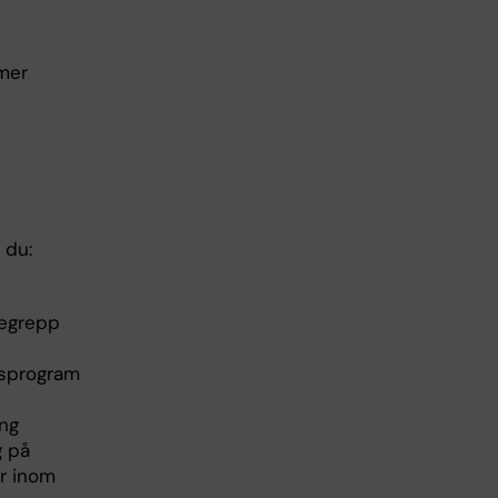
mer
 du:
begrepp
ngsprogram
ing
g på
r inom