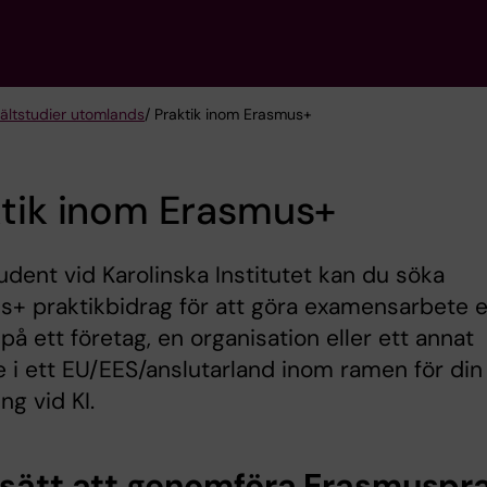
fältstudier utomlands
/ Praktik inom Erasmus+
ktik inom Erasmus+
dent vid Karolinska Institutet kan du söka
+ praktikbidrag för att göra examensarbete e
 på ett företag, en organisation eller ett annat
e i ett EU/EES/anslutarland inom ramen för din
ng vid KI.
 sätt att genomföra Erasmuspra