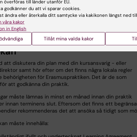
allat sponsorskap,
Certificate of Sponsorship
, som den
 överföras till länder utanför EU.
de organisationen ansöker om. Detta är ofta en
 godkänner du att vi sparar cookies.
nde process, vilket är bra att ha med i beräkningen när 
t ändra eller återkalla ditt samtycke via kakikonen längst ned til
din praktikansökan. KI kan inte hjälpa till med
 våra kakor
kapsansökan. Läs mer på
Brittiska regeringens webbpla
on in English
nödvändiga
Tillåt mina valda kakor
Ti
ökan
 att diskutera din plan med din kursansvarig - eller
rektor samt hör efter om det finns några lokala regler
 behörigheten för Erasmuspraktiken. Det är de som
för att godkänna din praktik.
gar måste lämnas in minst en månad innan din praktik
ler innan terminens slut. Eftersom det finns ett begränsa
ipendier rekommenderas det att ansöka så tidigt som möjl
kan måste innehålla:
ullständigt ifyllt och undertecknat Learning Agreement