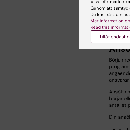
ett så k
Viss information kan
mottagan
Genom att samtycka
tidskräva
Du kan när som hels
planerar 
Mer information om
sponsors
Read this informati
Tillåt endast 
Ans
Börja med
programdi
angående
ansvarar 
Ansöknin
börjar el
antal st
Din ansö
Ett f