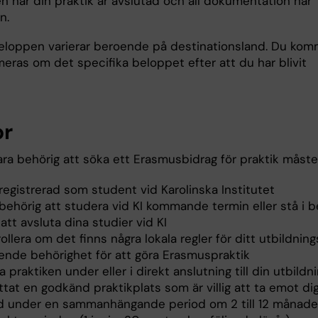
n när din praktik är avslutad och all dokumentation har
n.
eloppen varierar beroende på destinationsland. Du kom
meras om det specifika beloppet efter att du har blivit
or
ara behörig att söka ett Erasmusbidrag för praktik måste
registrerad som student vid Karolinska Institutet
 behörig att studera vid KI kommande termin eller stå i 
tt avsluta dina studier vid KI
ollera om det finns några lokala regler för ditt utbildni
ende behörighet för att göra Erasmuspraktik
a praktiken under eller i direkt anslutning till din utbildn
ttat en godkänd praktikplats som är villig att ta emot di
id under en sammanhängande period om 2 till 12 månade