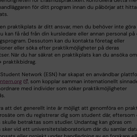
 behörigheten för Erasmuspraktiken. Kontrollera detta m
andläggaren för ditt program innan du påbörjar att hitta
ats.
 en praktikplats är ditt ansvar, men du behöver inte göra
 kan få råd från din kursledare eller annan personal på 
ngsprogram. Dessutom kan du kontakta företag eller
ioner eller söka efter praktikmöjligheter på deras
ser. När du har säkrat en praktikplats kan du ansöka om
 praktikbidrag.
Student Network (ESN) har skapat en användbar plattfo
ntern.org
, som kopplar samman internationellt sinnad
nordnare med individer som söker praktikmöjligheter
s.
 att det generellt inte är möjligt att genomföra en prak
lärosäte om du registrerar dig som student där, eftersom
is skulle betraktas som studier. Undantag kan göras om
 sker vid ett universitetslaboratorium där du samlar dat
ppsats eller projekt under handledning av en forskare el