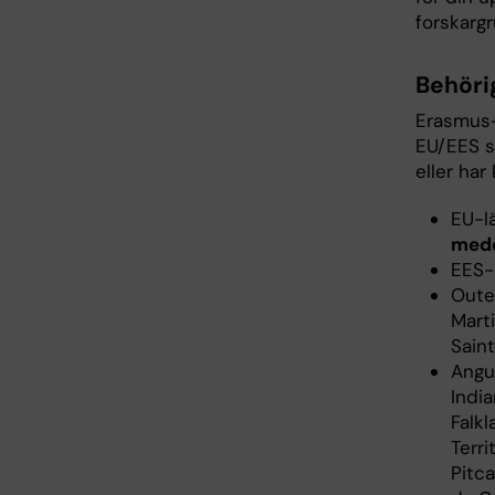
forskarg
Behöri
Erasmus+
EU/EES s
eller har 
EU-l
mede
EES-
Oute
Mart
Sain
Angui
India
Falk
Terr
Pitca