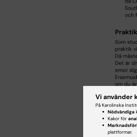
da Cu
Sout
och 
Prakti
Som stud
praktik v
Då måste
Det är di
emot dig
Erasmusbi
om du är
Vi använder 
Om du än
Schweiz 
På Karolinska Insti
godkänna
Nödvändiga
k
Erasmusb
Kakor för
ana
Marknadsför
För att k
plattformar.