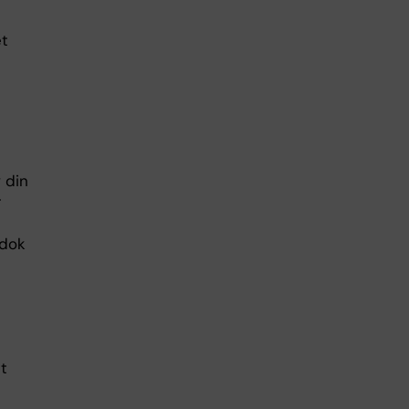
et
v din
r
adok
tt