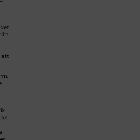
ed
 det
ditt
 ett
rm,
e
tik
 det
a
ler