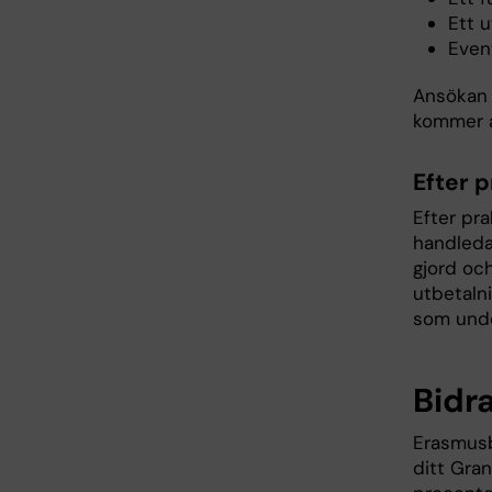
Ett 
Even
Ansökan 
kommer a
Efter 
Efter pra
handledar
gjord oc
utbetalni
som unde
Bidr
Erasmusbi
ditt Gra