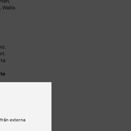
rten,
 Wallis
iz.
art.
 ta
äte
te i
 från externa
vas