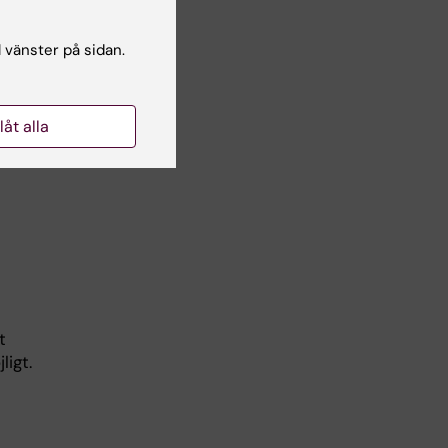
du
l vänster på sidan.
ts
llåt alla
t
igt.