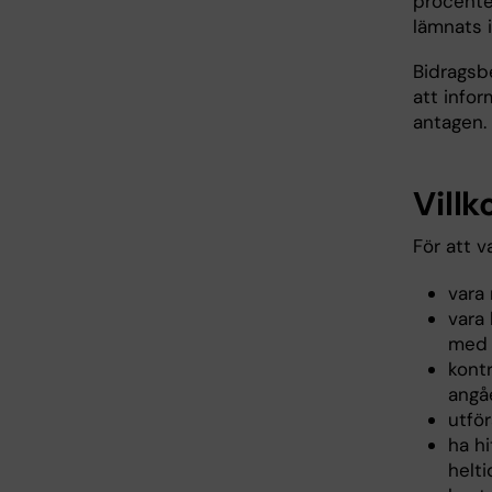
procente
lämnats i
Bidragsb
att infor
antagen.
Villk
För att v
vara 
vara
med a
kontr
angå
utför
ha hi
helt