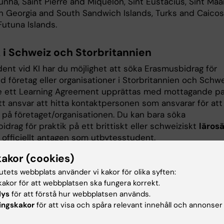
nha, Saint Pierre and Miquelon, Sint Eustacius, Sint Maa
h Georgia and South Sandwich Islands, Turks and Caicos,
Futuna Islands.
k i Schweiz och Storbritannien
ent vid KI har du möjlighet att söka Erasmusbidrag för
id företag eller organisationer i Storbritannien och Schwe
 ett Learning Agreement upprättas med mottagande p
tt ansvar att hitta kontaktpersonen som ansvarar för att
 på företaget/organisationen. Du kan bara söka
drag för praktik på ett brittiskt eller schweiziskt
läros
 officiellt antagen som utbytesstudent.
kakor (cookies)
då planerar att genomföra ett traineeship vid ett lärosä
eller Storbritannien så kan du fortfarande göra det, med
tutets webbplats använder vi kakor för olika syften:
nde från kursansvarig/programansvarig, men utan
akor för att webbplatsen ska fungera korrekt.
idrag.
lys
för att förstå hur webbplatsen används.
ingskakor
för att visa och spåra relevant innehåll och annonser
unna söka visum för praktik i Storbritannien kan det krä