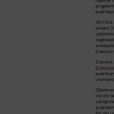
reglerar
programh
praktikpl
Att hitta
ensam. Du
utbildni
organisat
webbplat
Erasmus+
Erasmus 
Erasmusi
praktika
utomland
Observera
vid ett 
vanligtv
praktiken
för din u