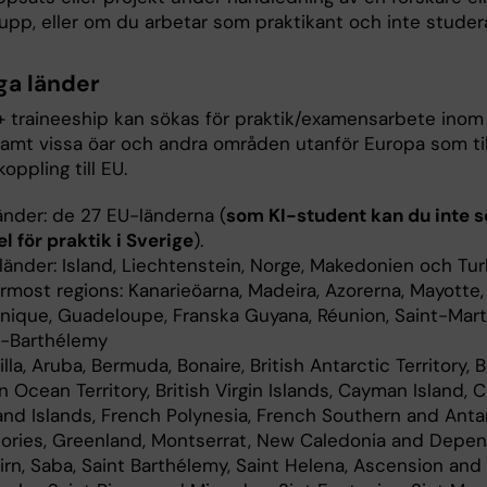
rupp, eller om du arbetar som praktikant och inte studer
ga länder
 traineeship kan sökas för praktik/examensarbete inom
amt vissa öar och andra områden utanför Europa som til
koppling till EU.
änder: de 27 EU-länderna (
som KI-student kan du inte 
l för praktik i Sverige
).
länder: Island, Liechtenstein, Norge, Makedonien och Tur
rmost regions: Kanarieöarna, Madeira, Azorerna, Mayotte,
inique, Guadeloupe, Franska Guyana, Réunion, Saint-Mart
t-Barthélemy
lla, Aruba, Bermuda, Bonaire, British Antarctic Territory, B
n Ocean Territory, British Virgin Islands, Cayman Island, 
land Islands, French Polynesia, French Southern and Anta
itories, Greenland, Montserrat, New Caledonia and Depe
irn, Saba, Saint Barthélemy, Saint Helena, Ascension and 