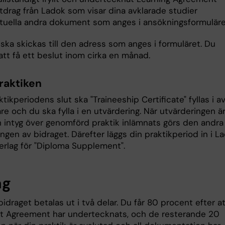
utdrag från Ladok som visar dina avklarade studier
tuella andra dokument som anges i ansökningsformulär
ska skickas till den adress som anges i formuläret. Du
tt få ett beslut inom cirka en månad.
praktiken
ktikperiodens slut ska "Traineeship Certificate" fyllas i a
e och du ska fylla i en utvärdering. När utvärderingen ä
h intyg över genomförd praktik inlämnats görs den andra
ngen av bidraget. Därefter läggs din praktikperiod in i L
rlag för "Diploma Supplement".
ag
draget betalas ut i två delar. Du får 80 procent efter a
nt Agreement har undertecknats, och de resterande 20