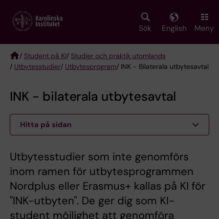
Skip
to
main
Sök
English
Meny
content
/
Student på KI
/
Studier och praktik utomlands
/
Utbytesstudier
/
Utbytesprogram
/ INK - Bilaterala utbytesavtal
Breadcrumb
INK - bilaterala utbytesavtal
Hitta på sidan
Utbytesstudier som inte genomförs
inom ramen för utbytesprogrammen
Nordplus eller Erasmus+ kallas på KI för
"INK-utbyten". De ger dig som KI-
student möjlighet att genomföra