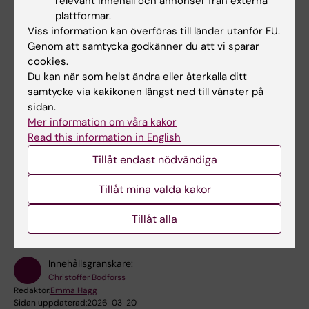
relevant innehåll och annonser från externa
kontakta din
internationella handläggare
.
plattformar.
Viss information kan överföras till länder utanför EU.
Genom att samtycka godkänner du att vi sparar
cookies.
Dokument
Du kan när som helst ändra eller återkalla ditt
samtycke via kakikonen längst ned till vänster på
sidan.
Grant application for exchange studies
(PDF,
Mer information om våra kakor
1.12 MB)
Read this information in English
Tillåt endast nödvändiga
Hade du nytta av informationen på denna sida?
Tillåt mina valda kakor
Yes
No
Tillåt alla
Innehållsgranskare:
Christoffer Bodforss
Redaktör:
Emma Hägg
Sidan uppdaterad:
2026-03-20