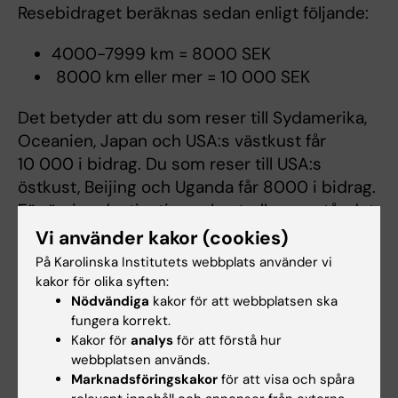
Resebidraget beräknas sedan enligt följande:
4000-7999 km = 8000 SEK
8000 km eller mer = 10 000 SEK
Det betyder att du som reser till Sydamerika,
Oceanien, Japan och USA:s västkust får
10 000 i bidrag. Du som reser till USA:s
östkust, Beijing och Uganda får 8000 i bidrag.
För övriga destinationer, kontrollera avståndet
på Erasmus+ hemsida. Principen för
Vi använder kakor (cookies)
beräkningen är densamma som gäller för de
På Karolinska Institutets webbplats använder vi
studenter som reser utanför Europa inom
kakor för olika syften:
Erasmusprogrammet.
Nödvändiga
kakor för att webbplatsen ska
fungera korrekt.
Kakor för
analys
för att förstå hur
webbplatsen används.
Kontakt
Marknadsföringskakor
för att visa och spåra
För mer information om utbytesstudier