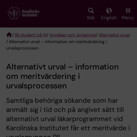
Skip
to
main
Sök
English
Meny
content
/
Bli student på KI
/
Anmälan och antagning
/
Alternativt urval
/ Alternativt urval – information om meritvärdering i
Breadcrumb
urvalsprocessen
Alternativt urval – information
om meritvärdering i
urvalsprocessen
Samtliga behöriga sökande som har
anmält sig i tid och på angivet sätt till
alternativt urval läkarprogrammet vid
Karolinska Institutet får ett meritvärde i