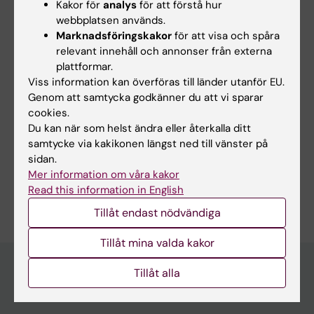
Kakor för
analys
för att förstå hur
Yes
webbplatsen används.
No
Marknadsföringskakor
för att visa och spåra
relevant innehåll och annonser från externa
plattformar.
Viss information kan överföras till länder utanför EU.
Redaktör:
KI Antagningen
Sidan uppdaterad:
2025-08-13
Genom att samtycka godkänner du att vi sparar
cookies.
Du kan när som helst ändra eller återkalla ditt
samtycke via kakikonen längst ned till vänster på
Dela
sidan.
Mer information om våra kakor
Read this information in English
Tillåt endast nödvändiga
Tillåt mina valda kakor
Tillåt alla
Utbildningsmöjligheter på KI