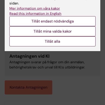
pil@ki.se
sidan.
PIL svarar på frågor om urvalsprocessen,
Mer information om våra kakor
begåvningstest, intervjuerna och meritvärdering i
Read this information in English
PIL.
Tillåt endast nödvändiga
Tillåt mina valda kakor
Kontakta Antagningen
Tillåt alla
Antagningen vid KI
Antagningen svarar på frågor om din anmälan,
behörighetskrav och urval till KI:s utbildningar.
Kontakta Antagningen