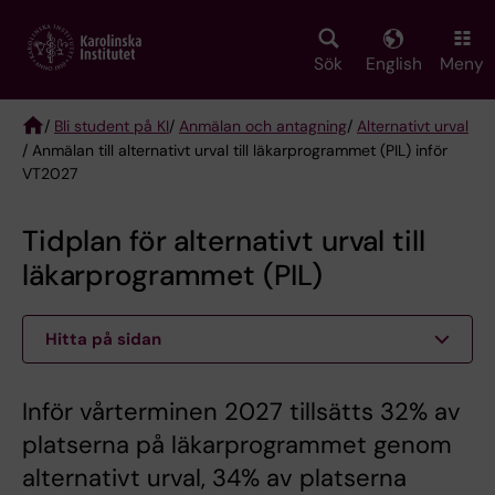
Skip
to
main
Sök
English
Meny
content
/
Bli student på KI
/
Anmälan och antagning
/
Alternativt urval
/ Anmälan till alternativt urval till läkarprogrammet (PIL) inför
Breadcrumb
VT2027
Tidplan för alternativt urval till
läkarprogrammet (PIL)
Hitta på sidan
Inför vårterminen 2027 tillsätts 32% av
platserna på läkarprogrammet genom
alternativt urval, 34% av platserna