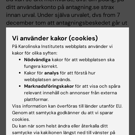
ditt användarkonto på antagning.se strax
innan urval. Under själva urvalet, dvs from 7
december tom att antagningsbeskedet går ut
den 9 december, kommer du inte kunna se
Vi använder kakor (cookies)
ditt meritvärde då systemet är stängt för
urval. Besked om urvalsresultat meddelas i
På Karolinska Institutets webbplats använder vi
kakor för olika syften:
antagningsbeskedet på antagning.se. Du
Nödvändiga
kakor för att webbplatsen ska
måste tacka ja inom utsatt tid för att få
fungera korrekt.
behålla platsen om du antagits eller
Kakor för
analys
för att förstå hur
reservplacerats.
webbplatsen används.
Marknadsföringskakor
för att visa och spåra
relevant innehåll och annonser från externa
plattformar.
Kontakta PIL
Viss information kan överföras till länder utanför EU.
Genom att samtycka godkänner du att vi sparar
cookies.
PIL
Du kan när som helst ändra eller återkalla ditt
E-post:
samtycke via kakikonen längst ned till vänster på