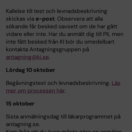
Kallelse till test och levnadsbeskrivning
skickas via
e-post
. Observera att alla
sökande får besked oavsett om de har gått
vidare eller inte. Har du anmält dig till PIL men
inte fått besked från KI bör du omedelbart
kontakta Antagningsgruppen på
antagning@ki.se
.
Lördag 10 oktober
Begåvningstest och levnadsbeskrivning.
Läs
mer om processen här
.
15 oktober
Sista anmälningsdag till läkarprogrammet på
antagning.se.
Kom ihåg att du även måste göra en anmälan