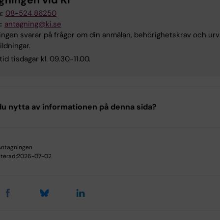
gningen vid KI
:
08-524 86250
:
antagning@ki.se
ngen svarar på frågor om din anmälan, behörighetskrav och urval
ildningar.
tid tisdagar kl. 09.30-11.00.
u nytta av informationen på denna sida?
Antagningen
terad:
2026-07-02