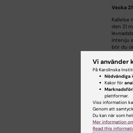
Vecka 21
Kallelse 
den 21 ma
levnadsbe
intervju 
bör du o
Vecka 2
Vi använder 
På Karolinska Insti
Intervjuer
Nödvändiga
k
Kakor för
ana
Vecka 2
Marknadsför
Du kan s
plattformar.
antagning
Viss information kan
Genom att samtycka
from 8 j
Du kan när som hels
inte kunn
Mer information om
om urval
Read this informati
Du måste 