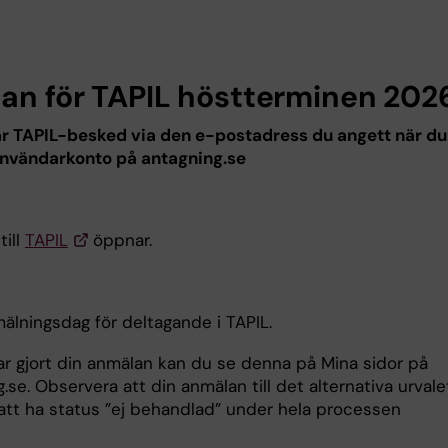
lan för TAPIL höstterminen 202
ar TAPIL-besked via den e-postadress du angett när du
nvändarkonto på antagning.se
till
TAPIL
öppnar.
älningsdag för deltagande i TAPIL.
ar gjort din anmälan kan du se denna på Mina sidor på
.se. Observera att din anmälan till det alternativa urvale
tt ha status ”ej behandlad” under hela processen