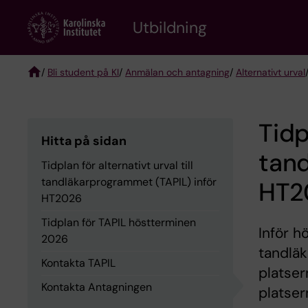
Skip
to
Utbildning
main
content
/
Bli student på KI
/
Anmälan och antagning
/
Alternativt urval
Breadcrumb
Tidp
Hitta på sidan
tand
Tidplan för alternativt urval till
tandläkarprogrammet (TAPIL) inför
HT2
HT2026
Tidplan för TAPIL höstterminen
Inför h
2026
tandläk
Kontakta TAPIL
platser
Kontakta Antagningen
platser