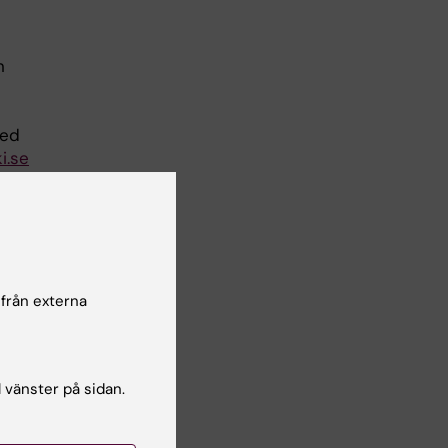
n
ked
i.se
 från externa
 på
s
r du
l vänster på sidan.
sked
e.
u