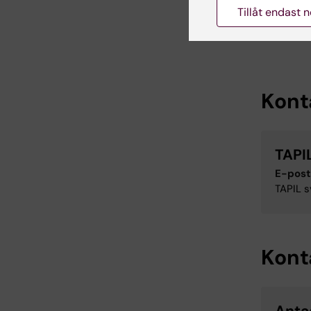
antagits 
Tillåt endast 
Kont
TAPI
E-post
TAPIL s
Kont