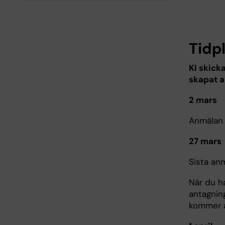
Tidp
KI skick
skapat a
2 mars
Anmälan 
27 mars
Sista anm
När du h
antagning
kommer a