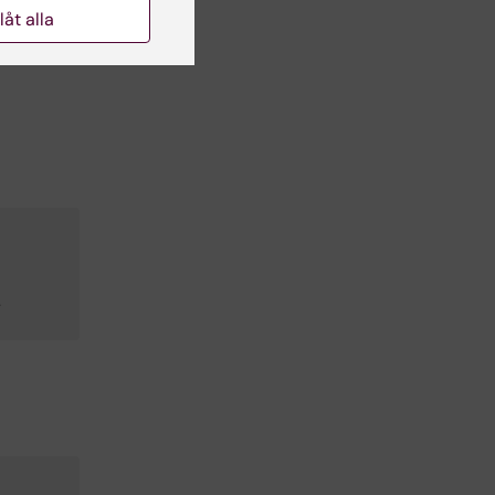
llåt alla
a.