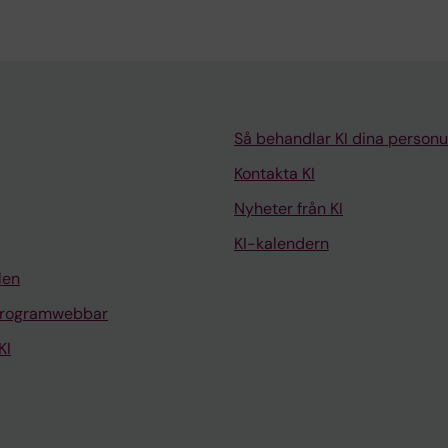
Så behandlar KI dina personu
Kontakta KI
Nyheter från KI
KI-kalendern
len
programwebbar
KI