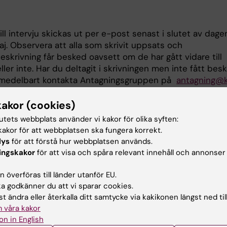
till intervju skickas ut per e-post senast i slutet av dage
j. Observera att alla som skrivit uppsats och
skrivning får besked oavsett om de har gått vidare till
eller inte. Har du deltagit i skrivningen men inte fått bes
medelbart kontakta Antagningsgruppen på
antagning@k
2-24
kakor (cookies)
tutets webbplats använder vi kakor för olika syften:
.
akor för att webbplatsen ska fungera korrekt.
lys
för att förstå hur webbplatsen används.
8
ingskakor
för att visa och spåra relevant innehåll och annonser
e ditt meritvärde, dvs. din poäng, på ditt användarkonto
.se den 7 juli, dagen innan urval. Under själva urvalet, dv
 överföras till länder utanför EU.
 godkänner du att vi sparar cookies.
uli tom att antagningsbeskedet går ut den 10 juli, komme
t ändra eller återkalla ditt samtycke via kakikonen längst ned til
a se ditt meritvärde då systemet är stängt för urval. Be
 våra kakor
sresultat meddelas i antagningsbeskedet på antagning.s
on in English
tacka ja inom utsatt tid för att få behålla platsen om d