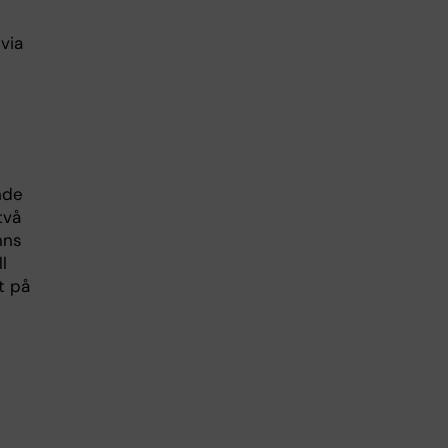
via
nde
två
nns
l
t på