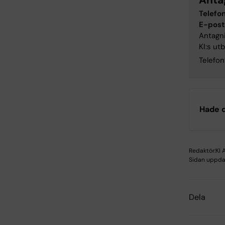
Anta
Telefon
E-post
Antagni
KI:s utb
Telefon
Hade d
Redaktör:
KI 
Sidan uppda
Dela