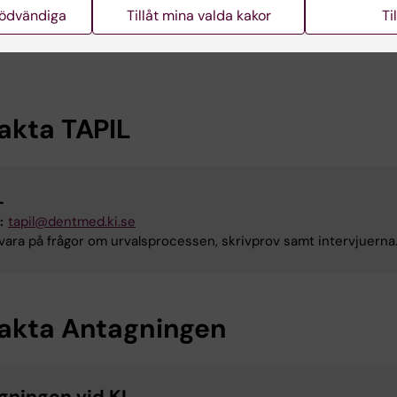
eller reservplacerats.
nödvändiga
Tillåt mina valda kakor
Ti
akta TAPIL
L
:
tapil@dentmed.ki.se
vara på frågor om urvalsprocessen, skrivprov samt intervjuern
akta Antagningen