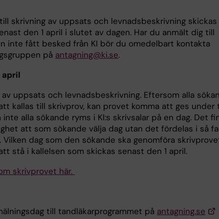
 till skrivning av uppsats och levnadsbeskrivning skickas 
nast den 1 april i slutet av dagen. Har du anmält dig till
n inte fått besked från KI bör du omedelbart kontakta
ngsgruppen på
antagning@ki.se
.
 april
g av uppsats och levnadsbeskrivning. Eftersom alla söka
t kallas till skrivprov, kan provet komma att ges under 
inte alla sökande ryms i KI:s skrivsalar på en dag. Det fi
ighet att som sökande välja dag utan det fördelas i så fal
. Vilken dag som den sökande ska genomföra skrivprove
t stå i kallelsen som skickas senast den 1 april.
om skrivprovet här
.
mälningsdag till tandläkarprogrammet på
antagning.se