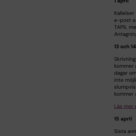
1 april
Kallelser
e-post se
TAPIL me
Antagni
13 och 14
Skrivnin
kommer at
dagar om 
inte möjl
slumpvis
kommer at
Läs mer 
15 april
Sista an