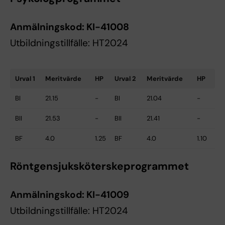
Anmälningskod:
KI-41008
Utbildningstillfälle: HT2024
Urval 1
Meritvärde
HP
Urval 2
Meritvärde
HP
BI
21.15
-
BI
21.04
-
BII
21.53
-
BII
21.41
-
BF
4.0
1.25
BF
4.0
1.10
Röntgensjuksköterskeprogrammet
Anmälningskod:
KI-41009
Utbildningstillfälle: HT2024