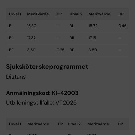
Urval 1
Meritvärde
HP
Urval 2
Meritvärde
HP
BI
16.30
-
BI
15.72
0.45
BII
17.32
-
BII
17.15
-
BF
3.50
0.25
BF
3.50
-
Sjuksköterskeprogrammet
Distans
Anmälningskod:
KI-42003
Utbildningstillfälle: VT2025
Urval 1
Meritvärde
HP
Urval 2
Meritvärde
HP