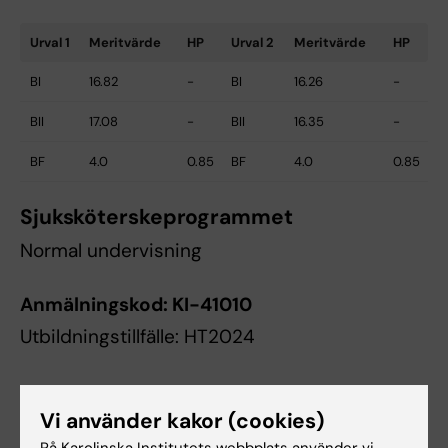
Urval 1
Meritvärde
HP
Urval 2
Meritvärde
HP
BI
16.82
-
BI
16.26
-
BII
17.08
-
BII
16.35
-
BF
4.0
0.85
BF
4.0
0.85
Sjuksköterskeprogrammet
Normal undervisning
Anmälningskod:
KI-41010
Utbildningstillfälle: HT2024
Urval 1
Meritvärde
HP
Urval 2
Meritvärde
HP
Vi använder kakor (cookies)
BI
18.02
0.90
BI
17.50
0.10