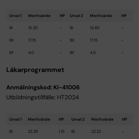
Urval 1
Meritvärde
HP
Urval 2
Meritvärde
HP
BI
15.20
-
BI
13.85
-
BII
17.15
-
BII
17.15
-
BF
4.0
-
BF
4.0
-
Läkarprogrammet
Anmälningskod:
KI-41006
Utbildningstillfälle: HT2024
Urval 1
Meritvärde
HP
Urval 2
Meritvärde
HP
BI
22.29
1.15
BI
22.22
-