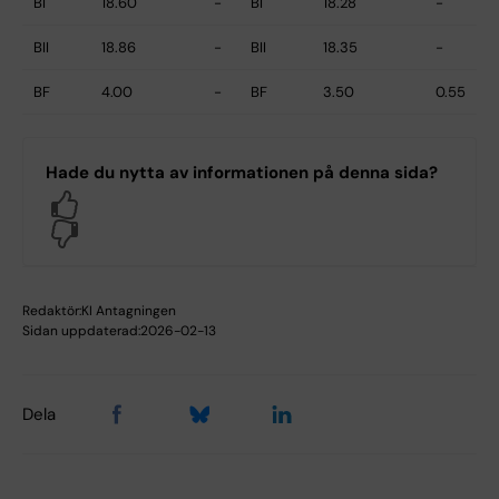
BI
18.60
-
BI
18.28
-
BII
18.86
-
BII
18.35
-
BF
4.00
-
BF
3.50
0.55
Hade du nytta av informationen på denna sida?
Yes
No
Redaktör:
KI Antagningen
Sidan uppdaterad:
2026-02-13
Dela