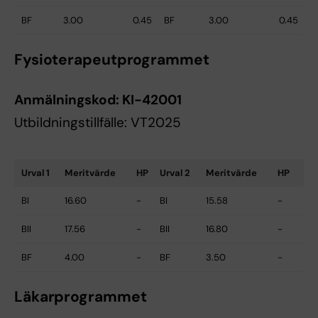
BF
3.00
0.45
BF
3.00
0.45
Fysioterapeutprogrammet
Anmälningskod:
KI-42001
Utbildningstillfälle: VT2025
Urval 1
Meritvärde
HP
Urval 2
Meritvärde
HP
BI
16.60
-
BI
15.58
-
BII
17.56
-
BII
16.80
-
BF
4.00
-
BF
3.50
-
Läkarprogrammet