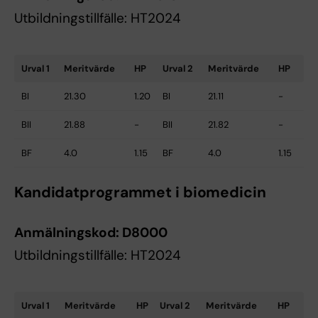
Utbildningstillfälle: HT2024
Urval 1
Meritvärde
HP
Urval 2
Meritvärde
HP
BI
21.30
1.20
BI
21.11
-
BII
21.88
-
BII
21.82
-
BF
4.0
1.15
BF
4.0
1.15
Kandidatprogrammet i biomedicin
Anmälningskod:
D8000
Utbildningstillfälle: HT2024
Urval 1
Meritvärde
HP
Urval 2
Meritvärde
HP