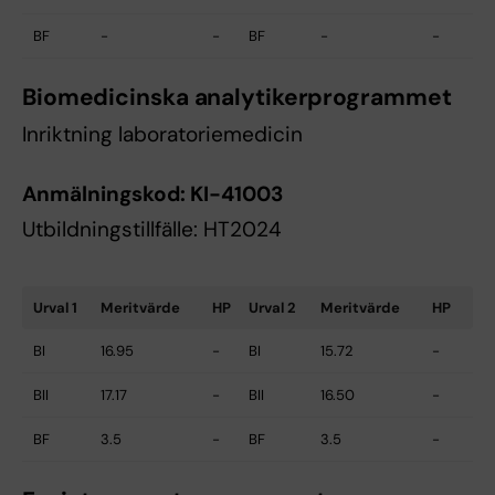
BF
-
-
BF
-
-
Biomedicinska analytikerprogrammet
Inriktning laboratoriemedicin
Anmälningskod:
KI-41003
Utbildningstillfälle: HT2024
Urval 1
Meritvärde
HP
Urval 2
Meritvärde
HP
BI
16.95
-
BI
15.72
-
BII
17.17
-
BII
16.50
-
BF
3.5
-
BF
3.5
-