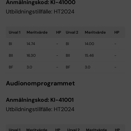
Anmälningskod:
KI-41000
Utbildningstillfälle: HT2024
Urval 1
Meritvärde
HP
Urval 2
Meritvärde
HP
BI
14.74
-
BI
14.00
-
BII
16.30
-
BII
15.46
-
BF
3.0
-
BF
3.0
-
Audionomprogrammet
Anmälningskod:
KI-41001
Utbildningstillfälle: HT2024
Urval 1
Meritvärde
HP
Urval 2
Meritvärde
HP