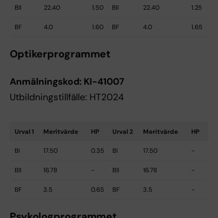
BII
22.40
1.50
BII
22.40
1.25
BF
4.0
1.60
BF
4.0
1.65
Optikerprogrammet
Anmälningskod:
KI-41007
Utbildningstillfälle: HT2024
Urval 1
Meritvärde
HP
Urval 2
Meritvärde
HP
BI
17.50
0.35
BI
17.50
-
BII
16.78
-
BII
16.78
-
BF
3.5
0.65
BF
3.5
-
Psykologprogrammet