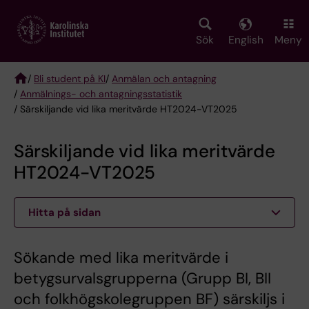
Skip
to
main
Sök
English
Meny
content
/
Bli student på KI
/
Anmälan och antagning
/
Anmälnings- och antagningsstatistik
Breadcrumb
/ Särskiljande vid lika meritvärde HT2024-VT2025
Särskiljande vid lika meritvärde
HT2024-VT2025
Hitta på sidan
Sökande med lika meritvärde i
betygsurvalsgrupperna (Grupp BI, BII
och folkhögskolegruppen BF) särskiljs i