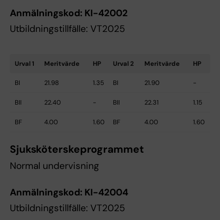
Anmälningskod:
KI-42002
Utbildningstillfälle: VT2025
Urval 1
Meritvärde
HP
Urval 2
Meritvärde
HP
BI
21.98
1.35
BI
21.90
-
BII
22.40
-
BII
22.31
1.15
BF
4.00
1.60
BF
4.00
1.60
Sjuksköterskeprogrammet
Normal undervisning
Anmälningskod:
KI-42004
Utbildningstillfälle: VT2025