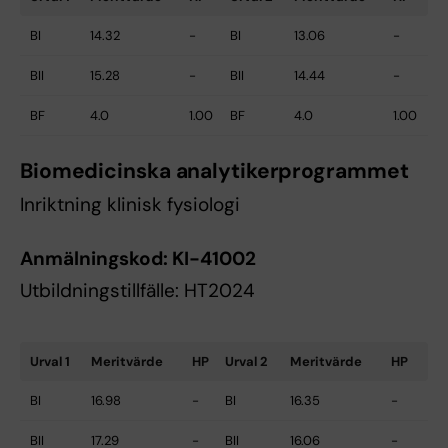
BI
14.32
-
BI
13.06
-
BII
15.28
-
BII
14.44
-
BF
4.0
1.00
BF
4.0
1.00
Biomedicinska analytikerprogrammet
Inriktning klinisk fysiologi
Anmälningskod:
KI-41002
Utbildningstillfälle: HT2024
Urval 1
Meritvärde
HP
Urval 2
Meritvärde
HP
BI
16.98
-
BI
16.35
-
BII
17.29
-
BII
16.06
-