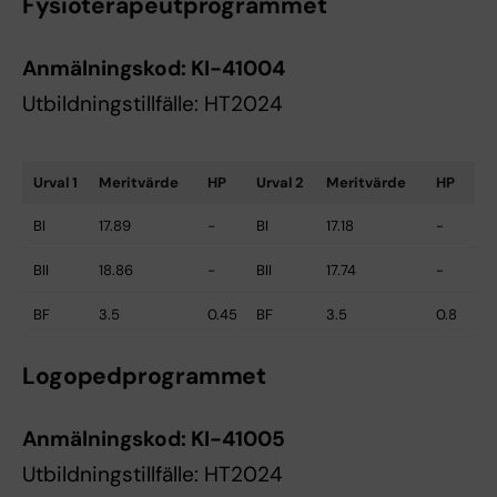
Fysioterapeutprogrammet
Anmälningskod:
KI-41004
Utbildningstillfälle: HT2024
Urval 1
Meritvärde
HP
Urval 2
Meritvärde
HP
BI
17.89
-
BI
17.18
-
BII
18.86
-
BII
17.74
-
BF
3.5
0.45
BF
3.5
0.8
Logopedprogrammet
Anmälningskod:
KI-41005
Utbildningstillfälle: HT2024