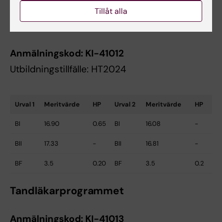
Tillåt alla
Tandhygienistprogrammet
Anmälningskod:
KI-41012
Utbildningstillfälle: HT2024
Urval 1
Meritvärde
HP
Urval 2
Meritvärde
HP
BI
16.90
0.65
BI
16.08
-
BII
17.33
-
BII
16.81
-
BF
3.5
0.20
BF
3.5
0.2
Tandläkarprogrammet
Anmälningskod:
KI-41013