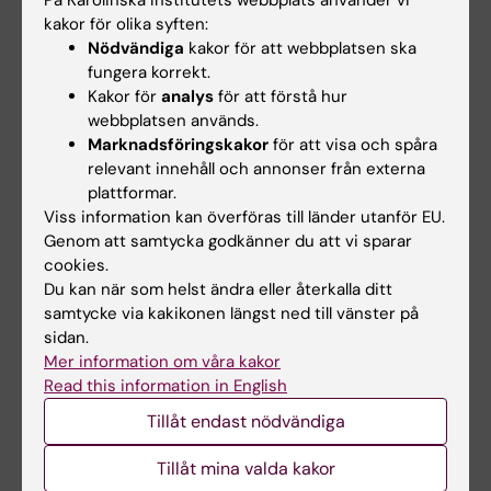
På Karolinska Institutets webbplats använder vi
kakor för olika syften:
BII
18.01
-
BII
17.72
-
Nödvändiga
kakor för att webbplatsen ska
fungera korrekt.
BF
3.5
0.50
BF
3.50
0.50
Kakor för
analys
för att förstå hur
webbplatsen används.
Sjuksköterskeprogrammet
Marknadsföringskakor
för att visa och spåra
relevant innehåll och annonser från externa
Distans
plattformar.
Viss information kan överföras till länder utanför EU.
Anmälningskod:
KI-41011
Genom att samtycka godkänner du att vi sparar
cookies.
Utbildningstillfälle: HT2024
Du kan när som helst ändra eller återkalla ditt
samtycke via kakikonen längst ned till vänster på
sidan.
Urval 1
Meritvärde
HP
Urval 2
Meritvärde
HP
Mer information om våra kakor
Read this information in English
BI
18.60
-
BI
18.50
-
Tillåt endast nödvändiga
BII
19.39
-
BII
19.04
-
Tillåt mina valda kakor
BF
4.0
-
BF
4.0
0.30