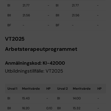
BI
21.77
-
BI
21.77
-
BII
21.56
-
BII
21.56
-
BF
-
-
BF
-
-
VT2025
Arbetsterapeutprogrammet
Anmälningskod:
KI-42000
Utbildningstillfälle: VT2025
Urval 1
Meritvärde
HP
Urval 2
Meritvärde
HP
BI
15.43
-
BI
14.00
-
BII
16.20
0.10
BII
15.32
-