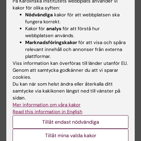
På Karolinska Institutets webbplats använder vi
MR -
10
10
2
12
11
kakor för olika syften:
Meritvärde
Nödvändiga
kakor för att webbplatsen ska
fungera korrekt.
SA - Sen
-
0
0
0
0
anmälan
Kakor för
analys
för att förstå hur
webbplatsen används.
Marknadsföringskakor
för att visa och spåra
relevant innehåll och annonser från externa
Hade du nytta av informationen på denna sida?
plattformar.
Yes
Viss information kan överföras till länder utanför EU.
No
Genom att samtycka godkänner du att vi sparar
cookies.
Du kan när som helst ändra eller återkalla ditt
Redaktör:
KI Antagningen
samtycke via kakikonen längst ned till vänster på
Sidan uppdaterad:
2026-07-07
sidan.
Mer information om våra kakor
Read this information in English
Dela
Tillåt endast nödvändiga
Tillåt mina valda kakor