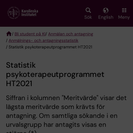
Skip
to
main
Sök
English
Meny
content
/
Bli student på KI
/
Anmälan och antagning
/
Anmälnings- och antagningsstatistik
Breadcrumb
/ Statistik psykoterapeutprogrammet HT2021
Statistik
psykoterapeutprogrammet
HT2021
Siffran i kolumnen "Meritvärde" visar det
lägsta meritvärde som krävts för
antagning. Om samtliga sökande i en
urvalsgrupp har antagits visas en