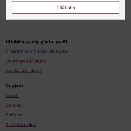
Tillåt alla
Utbildningsmöjligheter på KI
Program och fristående kurser
Uppdragsutbildning
Forskarutbildning
Student
Ladok
Canvas
Schema
Studentmejlen