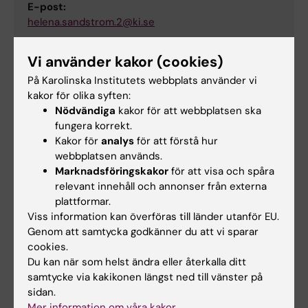
E-post:
helena.sandstrom.2@ki.se
Vi använder kakor (cookies)
Päivi Vejby
På Karolinska Institutets webbplats använder vi
kakor för olika syften:
Studievägledare
Nödvändiga
kakor för att webbplatsen ska
fungera korrekt.
Telefon:
Kakor för
analys
för att förstå hur
+46852488059
webbplatsen används.
E-post:
Marknadsföringskakor
för att visa och spåra
paivi.vejby@ki.se
relevant innehåll och annonser från externa
plattformar.
Canvas
Viss information kan överföras till länder utanför EU.
Genom att samtycka godkänner du att vi sparar
Canvas är den lärplattform som används för
cookies.
alla kurser på KI. Här hittar du bland annat
Du kan när som helst ändra eller återkalla ditt
kursmaterial, inlämningsuppgifter och kan
samtycke via kakikonen längst ned till vänster på
hålla kontakten med lärare och kurskamrater.
sidan.
Mer information om våra kakor