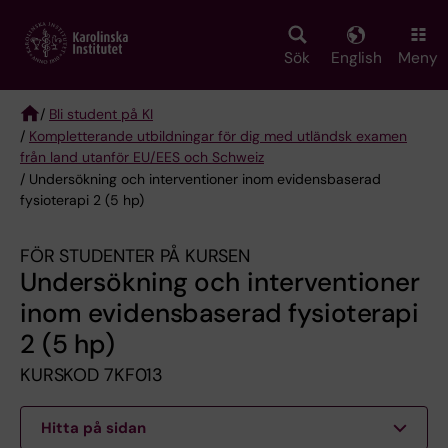
Skip
to
main
Sök
English
Meny
content
/
Bli student på KI
/
Kompletterande utbildningar för dig med utländsk examen
Breadcrumb
från land utanför EU/EES och Schweiz
/ Undersökning och interventioner inom evidensbaserad
fysioterapi 2 (5 hp)
FÖR STUDENTER PÅ KURSEN
Undersökning och interventioner
inom evidensbaserad fysioterapi
2 (5 hp)
KURSKOD 7KF013
Hitta på sidan