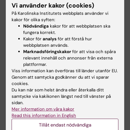
Vi använder kakor (cookies)
https://ki.se/dentmed/kunskapsprov-for-
tandlakare-med-utbildning-fran-lander-
På Karolinska Institutets webbplats använder vi
kakor för olika syften:
utanfor-euees
Nödvändiga
kakor för att webbplatsen ska
fungera korrekt.
Sökande har möjlighet att gå vidare till steg 2
Kakor för
analys
för att förstå hur
på Karolinska Institutet oavsett om de har
webbplatsen används.
prioriterat KI först eller inte på antagning.se.
Marknadsföringskakor
för att visa och spåra
Ca 48 personer kallas till steg 2 på Karolinska
relevant innehåll och annonser från externa
Institutet. Om ett val behöver göras mellan
plattformar.
flera sökande som har lika resultat, tillämpas
Viss information kan överföras till länder utanför EU.
Genom att samtycka godkänner du att vi sparar
lottning mellan de personerna.
cookies.
Du kan när som helst ändra eller återkalla ditt
Steg 2 – Intervju och praktiskt test
samtycke via kakikonen längst ned till vänster på
sidan.
Varje sökande som går vidare till steg 2
Mer information om våra kakor
genomför två intervjuer och ett praktiskt test.
Read this information in English
Den sökandes meritförteckning används som
Tillåt endast nödvändiga
diskussions- och bedömningsunderlag för