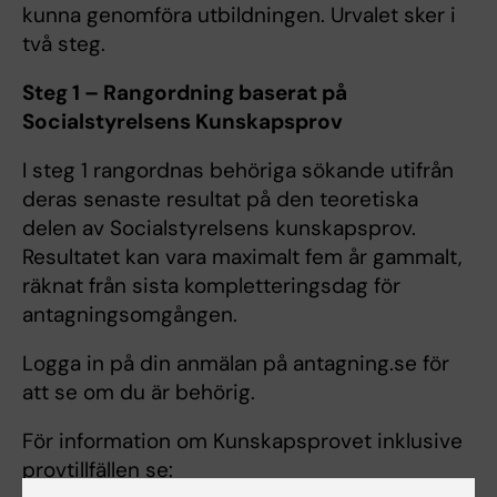
kunna genomföra utbildningen. Urvalet sker i
två steg.
Steg 1 – Rangordning baserat på
Socialstyrelsens Kunskapsprov
I steg 1 rangordnas behöriga sökande utifrån
deras senaste resultat på den teoretiska
delen av Socialstyrelsens kunskapsprov.
Resultatet kan vara maximalt fem år gammalt,
räknat från sista kompletteringsdag för
antagningsomgången.
Logga in på din anmälan på antagning.se för
att se om du är behörig.
För information om Kunskapsprovet inklusive
provtillfällen se: