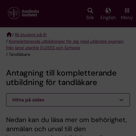
Skip
to
main
Sök
English
Meny
content
/
Bli student på KI
/
Kompletterande utbildningar för dig med utländsk examen
Breadcrumb
från land utanför EU/EES och Schweiz
/ Tandläkare
Antagning till kompletterande
utbildning för tandläkare
Hitta på sidan
Nedan kan du läsa mer om behörighet,
anmälan och urval till den