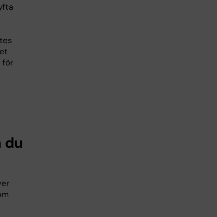
yfta
tes
et
 för
m du
ver
 om