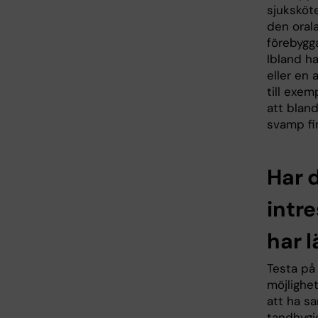
sjuksköte
den oral
förebygg
Ibland h
eller en
till exem
att bland
svamp fi
Har d
intr
har l
Testa på
möjlighet
att ha s
tandhygie