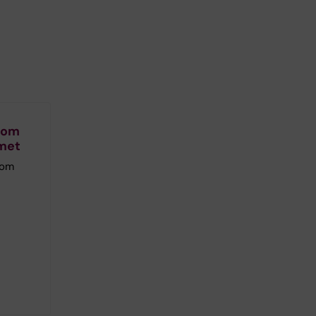
r om
met
 om