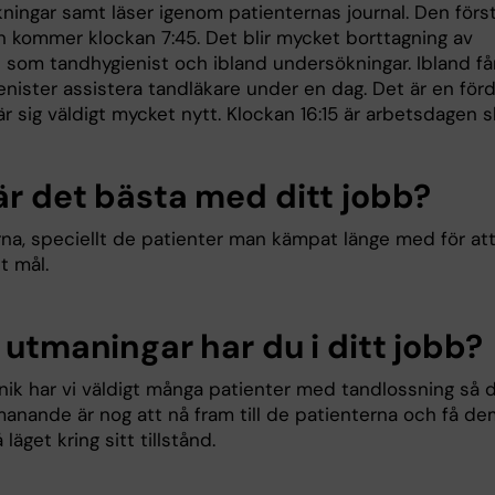
ningar samt läser igenom patienternas journal. Den förs
n kommer klockan 7:45. Det blir mycket borttagning av
 som tandhygienist och ibland undersökningar. Ibland får
nister assistera tandläkare under en dag. Det är en förd
r sig väldigt mycket nytt. Klockan 16:15 är arbetsdagen sl
är det bästa med ditt jobb?
rna, speciellt de patienter man kämpat länge med för at
t mål.
 utmaningar har du i ditt jobb?
inik har vi väldigt många patienter med tandlossning så 
anande är nog att nå fram till de patienterna och få de
 läget kring sitt tillstånd.