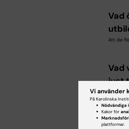
Vad 
utbi
Att de fl
Vad 
just
Vi använder 
Det stod 
Jag hade 
På Karolinska Insti
jag att j
Nödvändiga
k
som juri
Kakor för
ana
Marknadsför
tandhygie
plattformar.