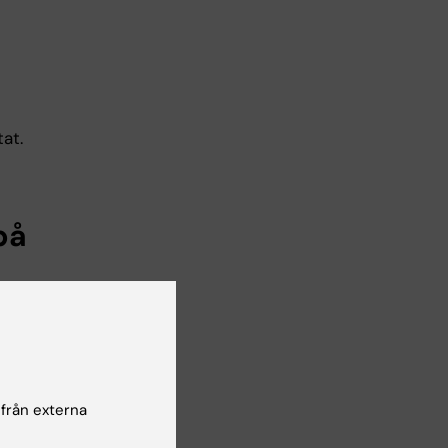
tat.
på
t.
ckte
obba
es
 från externa