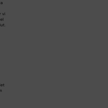
ta
 vi
el
ut.
t
det
m