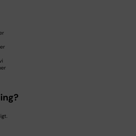
er
er
vi
mer
ning?
igt.