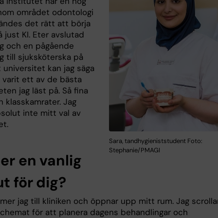
a Institutet har en hög
inom området odontologi
ändes det rätt att börja
 just KI. Eter avslutad
ng och en pågående
g till sjuksköterska på
 universitet kan jag säga
r varit ett av de bästa
eten jag läst på. Så fina
h klasskamrater. Jag
solut inte mitt val av
et.
Sara, tandhygieniststudent Foto:
Stephanie/PMAGI
er en vanlig
t för dig?
er jag till kliniken och öppnar upp mitt rum. Jag scrolla
chemat för att planera dagens behandlingar och