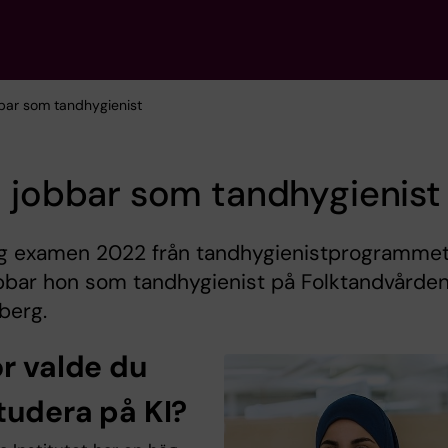
bbar som tandhygienist
 jobbar som tandhygienist
og examen 2022 från tandhygienistprogrammet
bbar hon som tandhygienist på Folktandvården
berg.
ör valde du
studera på KI?