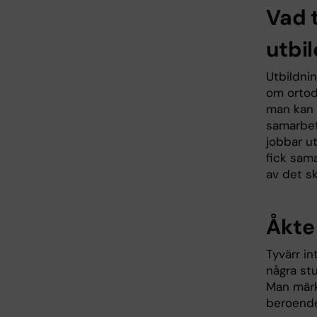
Vad 
utbi
Utbildnin
om ortod
man kan g
samarbet
jobbar ut
fick sam
av det sk
Åkte
Tyvärr in
några stu
Man märk
beroende