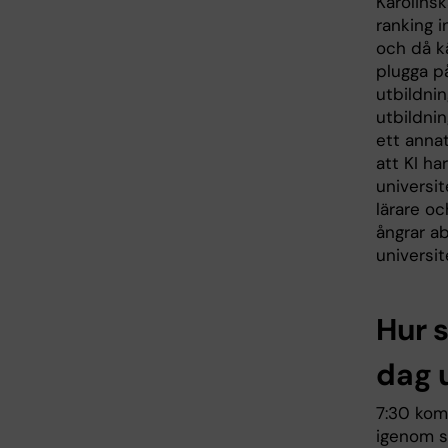
Karolinsk
ranking 
och då k
plugga på
utbildni
utbildnin
ett annat
att KI ha
universit
lärare oc
ångrar ab
universit
Hur s
dag u
7:30 komm
igenom s