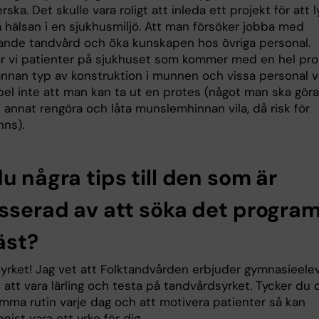
rska. Det skulle vara roligt att inleda ett projekt för att l
a hälsan i en sjukhusmiljö. Att man försöker jobba med
ande tandvård och öka kunskapen hos övriga personal.
ar vi patienter på sjukhuset som kommer med en hel pro
 annan typ av konstruktion i munnen och vissa personal v
pel inte att man kan ta ut en protes (något man ska göra
 annat rengöra och låta munslemhinnan vila, då risk för
nns).
u några tips till den som är
esserad av att söka det progra
äst?
 yrket! Jag vet att Folktandvården erbjuder gymnasieele
 att vara lärling och testa på tandvårdsyrket. Tycker du
amma rutin varje dag och att motivera patienter så kan
nist vara ett yrke för dig.