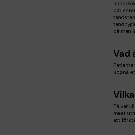
undersök
patiente
tandsten
tandhygie
då man lä
Vad 
Patiente
uppnå et
Vilka
På vår kl
mest utm
att förstå