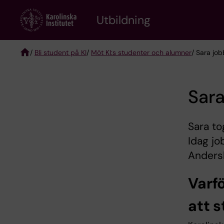
Skip
to
Utbildning
main
content
/
Bli student på KI
/
Möt KI:s studenter och alumner
/ Sara jo
Breadcrumb
Sara
Sara t
Idag jo
Anders
Varf
att 