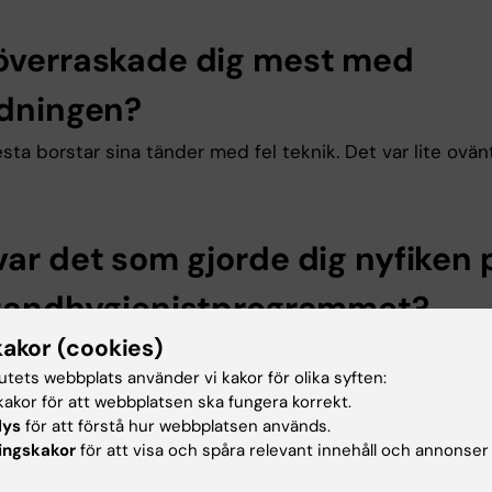
överraskade dig mest med
ldningen?
esta borstar sina tänder med fel teknik. Det var lite ovän
var det som gjorde dig nyfiken 
 tandhygienistprogrammet?
kakor (cookies)
mellan två val, antingen sjuksköterska eller tandhygienis
tidigare läst till jurist precis skaffat en lägenhet. Sen ty
tutets webbplats använder vi kakor för olika syften:
uristprogrammet var tråkigt och kunde inte se mig själv j
akor för att webbplatsen ska fungera korrekt.
st. Jag tog därför beslutet att byta program och då känd
lys
för att förstå hur webbplatsen används.
ingskakor
för att visa och spåra relevant innehåll och annonser
nist rätt.