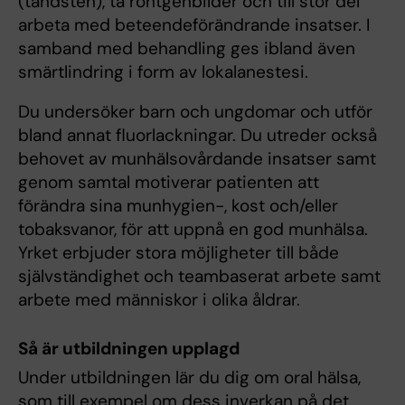
(tandsten), ta röntgenbilder och till stor del
arbeta med beteendeförändrande insatser. I
samband med behandling ges ibland även
smärtlindring i form av lokalanestesi.
Du undersöker barn och ungdomar och utför
bland annat fluorlackningar. Du utreder också
behovet av munhälsovårdande insatser samt
genom samtal motiverar patienten att
förändra sina munhygien-, kost och/eller
tobaksvanor, för att uppnå en god munhälsa.
Yrket erbjuder stora möjligheter till både
självständighet och teambaserat arbete samt
arbete med människor i olika åldrar.
Så är utbildningen upplagd
Under utbildningen lär du dig om oral hälsa,
som till exempel om dess inverkan på det