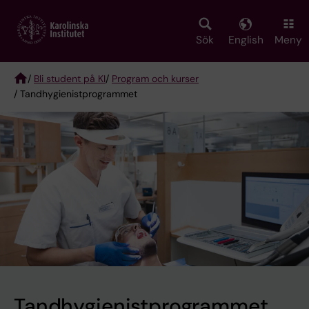
Skip
to
main
Sök
English
Meny
content
/
Bli student på KI
/
Program och kurser
/ Tandhygienistprogrammet
Breadcrumb
Tandhygienistprogrammet