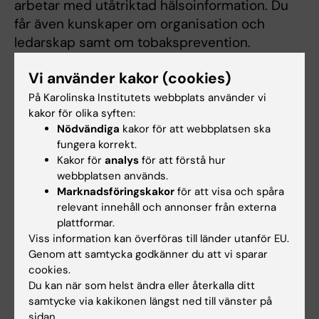
arbetar med utåtriktad hälsoinformation. Du
får även kunskaper om organisation och
ledarskap samt om tobaksprevention.
Utbildningen avslutas med ett examensarbete
Vi använder kakor (cookies)
med forskningsanknytning inom området oral
hälsa.
På Karolinska Institutets webbplats använder vi
kakor för olika syften:
Nödvändiga
kakor för att webbplatsen ska
fungera korrekt.
Mer information
Kakor för
analys
för att förstå hur
webbplatsen används.
Programwebb - för dig som är student
Marknadsföringskakor
för att visa och spåra
relevant innehåll och annonser från externa
plattformar.
Viss information kan överföras till länder utanför EU.
Genom att samtycka godkänner du att vi sparar
cookies.
Du kan när som helst ändra eller återkalla ditt
samtycke via kakikonen längst ned till vänster på
sidan.