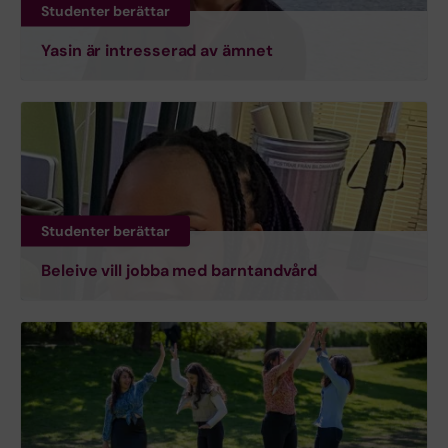
Studenter berättar
Yasin är intresserad av ämnet
Studenter berättar
Beleive vill jobba med barntandvård