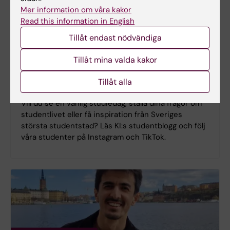
Mer information om våra kakor
Read this information in English
Tillåt endast nödvändiga
Tillåt mina valda kakor
Blogg, Instagram, TikTok
Tillåt alla
Träffa KI-studenter på sociala medier
Vill du se en vanlig studiedag, ställa dina frågor om
studentlivet eller få inspiration från Sveriges
största studentstad? Läs KI:s studentblogg och följ
våra studenter på Instagram och TikTok.