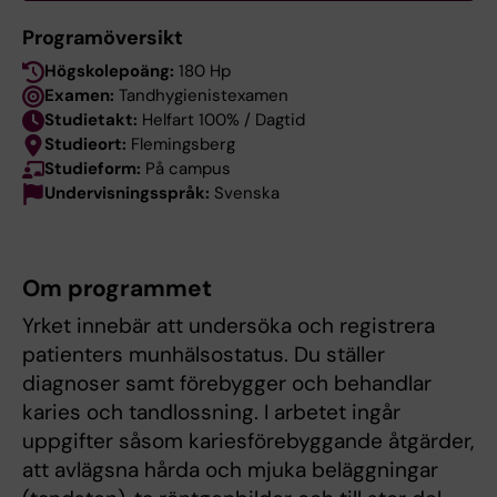
Programöversikt
Högskolepoäng:
180 Hp
Examen:
Tandhygienistexamen
Studietakt:
Helfart 100% / Dagtid
Studieort:
Flemingsberg
Studieform:
På campus
Undervisningsspråk:
Svenska
Om programmet
Yrket innebär att undersöka och registrera
patienters munhälsostatus. Du ställer
diagnoser samt förebygger och behandlar
karies och tandlossning. I arbetet ingår
uppgifter såsom kariesförebyggande åtgärder,
att avlägsna hårda och mjuka beläggningar