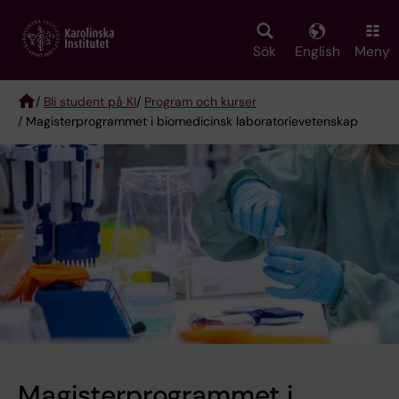
Skip
to
main
Sök
English
Meny
content
/
Bli student på KI
/
Program och kurser
/ Magisterprogrammet i biomedicinsk laboratorievetenskap
Breadcrumb
Magisterprogrammet i