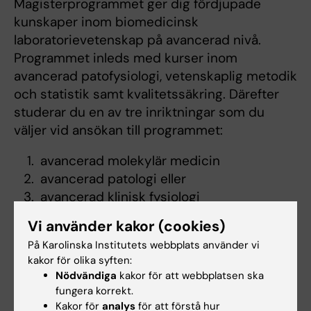
Magisterprogrammet ger dig fördjupade
kunskaper inom biomedicinsk
laboratorievetenskap på avancerad nivå.
Programmet inleds med kurser inom
avancerad patofysiologi, vetenskaplig metodik
och statistik samt kvalitetssäkring. Därefter
studerar du en av tre inriktningar som du
väljer vid ansökan till programmet:
avancerad molekylär medicin
avancerad patologi eller
avancerad klinisk fysiologi
Vi använder kakor (cookies)
Magisterprogrammet avslutas med ett
examensarbete inom huvudområdet
På Karolinska Institutets webbplats använder vi
biomedicinsk laboratorievetenskap.
kakor för olika syften:
Nödvändiga
kakor för att webbplatsen ska
Samtliga utbildningsaktiviteter förutsätter
fungera korrekt.
Kakor för
analys
för att förstå hur
grundläggande kunskaper inom