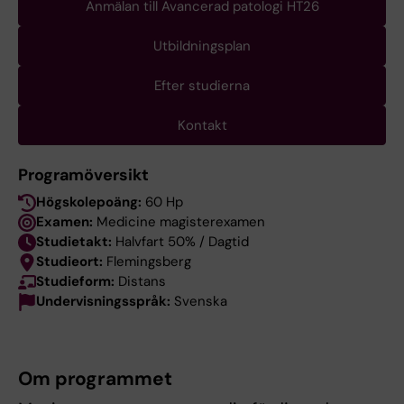
Anmälan till Avancerad patologi HT26
Utbildningsplan
Efter studierna
Kontakt
Programöversikt
Högskolepoäng:
60 Hp
Examen:
Medicine magisterexamen
Studietakt:
Halvfart 50% / Dagtid
Studieort:
Flemingsberg
Studieform:
Distans
Undervisningsspråk:
Svenska
Om programmet