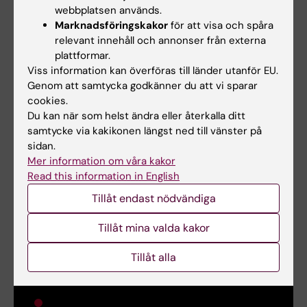
webbplatsen används.
huvudområdet. Efter programmet förväntas
Marknadsföringskakor
för att visa och spåra
du som student ha fördjupade kunskaper
relevant innehåll och annonser från externa
inom huvudområdet biomedicinsk
plattformar.
laboratorievetenskap och ha förmågan att ta
Viss information kan överföras till länder utanför EU.
Genom att samtycka godkänner du att vi sparar
ett större ansvar i det kliniska arbetet samt
cookies.
vara väl förberedd för att arbeta, utveckla och
Du kan när som helst ändra eller återkalla ditt
kvalitetssäkra på ett evidensbaserat
samtycke via kakikonen längst ned till vänster på
arbetssätt. Programmet ger även behörighet
sidan.
till vidare studier på forskarnivå inom Sverige.
Mer information om våra kakor
Read this information in English
Tillåt endast nödvändiga
Tillåt mina valda kakor
Tillåt alla