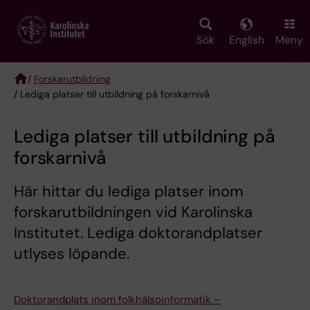
Skip
to
main
Sök
English
Meny
content
/
Forskarutbildning
/ Lediga platser till utbildning på forskarnivå
Breadcrumb
Lediga platser till utbildning på
forskarnivå
Här hittar du lediga platser inom
forskarutbildningen vid Karolinska
Institutet. Lediga doktorandplatser
utlyses löpande.
Doktorandplats inom folkhälsoinformatik –