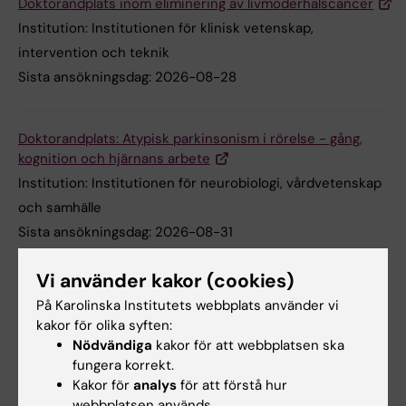
Doktorandplats inom eliminering av livmoderhalscancer
Institution:
Institutionen för klinisk vetenskap,
intervention och teknik
Sista ansökningsdag:
2026-08-28
Doktorandplats: Atypisk parkinsonism i rörelse - gång,
kognition och hjärnans arbete
Institution:
Institutionen för neurobiologi, vårdvetenskap
och samhälle
Sista ansökningsdag:
2026-08-31
Vi använder kakor (cookies)
Doktorandtjänst inom beräkningsbaserad patologi och
På Karolinska Institutets webbplats använder vi
medicinsk artificiell intelligens
kakor för olika syften:
Institution:
Institutionen för medicinsk epidemiologi och
Nödvändiga
kakor för att webbplatsen ska
biostatistik
fungera korrekt.
Kakor för
analys
för att förstå hur
Sista ansökningsdag:
2026-08-31
webbplatsen används.