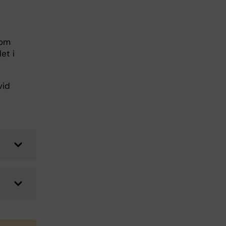
som
et i
vid