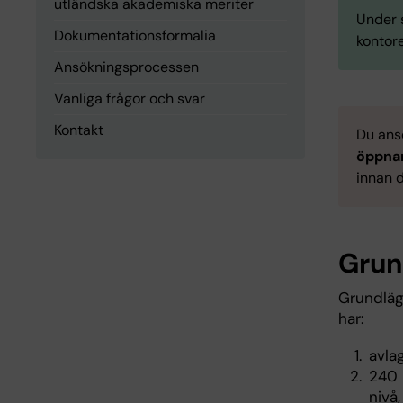
utländska akademiska meriter
Under s
Dokumentationsformalia
kontore
Ansökningsprocessen
Vanliga frågor och svar
Kontakt
Du ans
öppnar
innan 
Grun
Grundläg
har:
avla
240 
nivå,