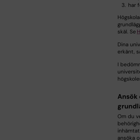
har 
Högskola
grundläg
skäl. Se
H
Dina univ
erkänt, s
I bedömn
universi
högskoler
Ansök 
grundl
Om du vet
behörigh
inhämtat
ansöka 