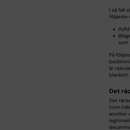
I så fall
följande
Ifyl
Bilag
som 
På följa
bedömnin
är releva
blankett
Det rä
Det räck
inom häl
ansöker o
legitima
desamma 