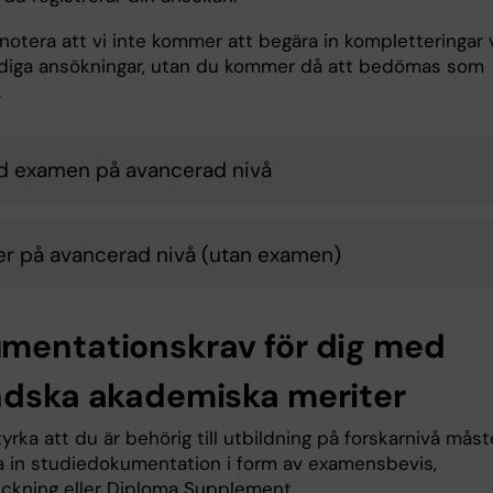
notera att vi inte kommer att begära in kompletteringar 
ndiga ansökningar, utan du kommer då att bedömas som
.
d examen på avancerad nivå
er på avancerad nivå (utan examen)
mentationskrav för dig med
ndska akademiska meriter
tyrka att du är behörig till utbildning på forskarnivå måst
a in studiedokumentation i form av examensbevis,
eckning eller Diploma Supplement.