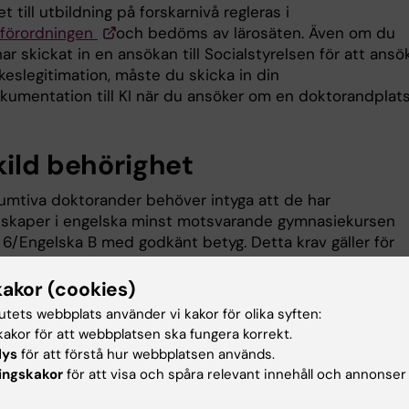
t till utbildning på forskarnivå regleras i
förordningen
och bedöms av lärosäten. Även om du
har skickat in en ansökan till Socialstyrelsen för att ansö
keslegitimation, måste du skicka in din
kumentation till KI när du ansöker om en doktorandplats
kild behörighet
sumtiva doktorander behöver intyga att de har
skaper i engelska minst motsvarande gymnasiekursen
 6/Engelska B med godkänt betyg. Detta krav gäller för
kandidater oavsett vilket land man tidigare studerat i.
kakor (cookies)
 styrka kunskaper i engelska med accepterat språktest. 
tutets webbplats använder vi kakor för olika syften:
idigare utbildning från vissa länder kan i vissa fall styrka
akor för att webbplatsen ska fungera korrekt.
skaper i engelska på andra sätt. Läs mer på vår webbsi
lys
för att förstå hur webbplatsen används.
kunskaper i
engelska
.
ingskakor
för att visa och spåra relevant innehåll och annonser