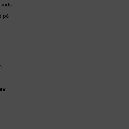
mlands
t på
h
av