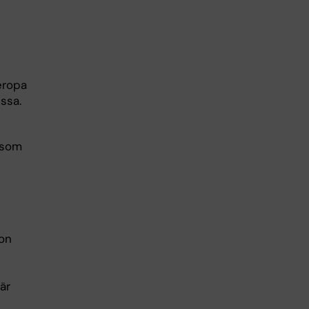
beropa
ssa.
 som
ion
u
är