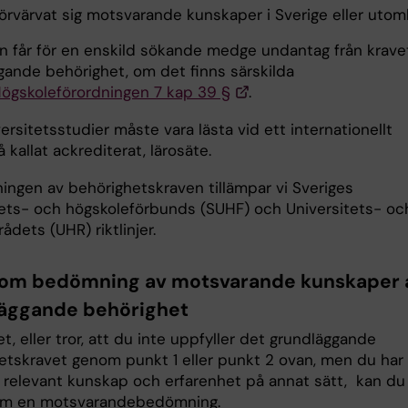
förvärvat sig motsvarande kunskaper i Sverige eller uto
n får för en enskild sökande medge undantag från krave
gande behörighet, om det finns särskilda
ögskoleförordningen 7 kap 39 §
.
ersitetsstudier måste vara lästa vid ett internationellt
å kallat ackrediterat, lärosäte.
ingen av behörighetskraven tillämpar vi Sveriges
tets- och högskoleförbunds (SUHF) och Universitets- oc
ådets (UHR) riktlinjer.
om bedömning av motsvarande kunskaper 
äggande behörighet
, eller tror, att du inte uppfyller det grundläggande
etskravet genom punkt 1 eller punkt 2 ovan, men du har
 relevant kunskap och erfarenhet på annat sätt, kan du
om en motsvarandebedömning.