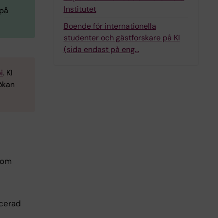
Institutet
 på
Boende för internationella
studenter och gästforskare på KI
(sida endast på eng…
i
. KI
ökan
som
cerad