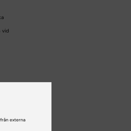
ka
 vid
Den
da
 från externa