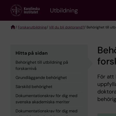
Skip
to
Utbildning
main
content
/
Forskarutbildning
/
Vill du bli doktorand?
/ Behörighet till ut
Breadcrumb
Behö
Hitta på sidan
fors
Behörighet till utbildning på
forskarnivå
För att
Grundläggande behörighet
uppfyll
Särskild behörighet
doktora
Dokumentationskrav för dig med
behöri
svenska akademiska meriter
Dokumentationskrav för dig med