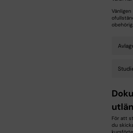
Vänligen 
ofullstä
obehörig
Avlag
Studi
Doku
utlä
För att s
du skick
kursfört