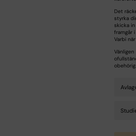
Det räcke
styrka di
skicka i
framgår 
Varbi när
Vänligen 
ofullstä
obehörig
Avlag
Studi