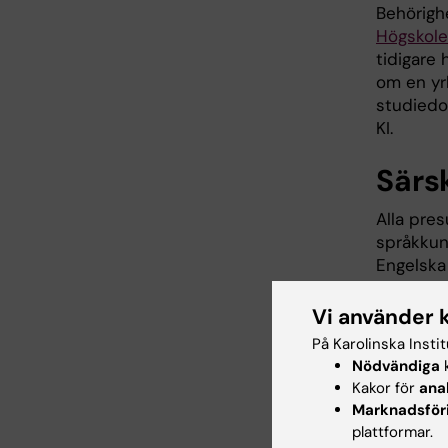
Behörighe
Högskole
tidigare 
om en yr
studiedo
KI.
Särs
Alla pre
språkkun
Engelska
samtliga 
Vi använder 
Alla kan
På Karolinska Insti
som har t
Nödvändiga
k
språkkun
Kakor för
ana
om språk
Marknadsför
plattformar.