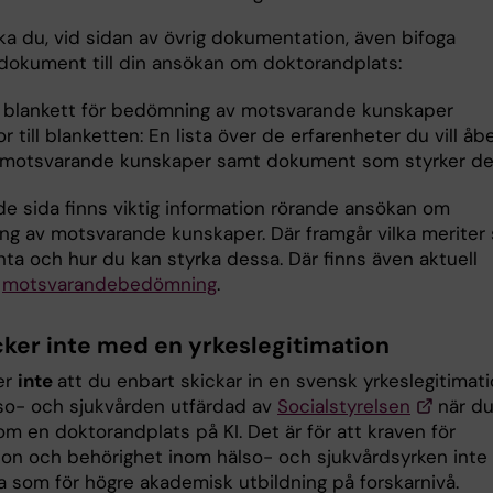
 ska du, vid sidan av övrig dokumentation, även bifoga
 dokument till din ansökan om doktorandplats:
ld blankett för bedömning av motsvarande kunskaper
or till blanketten: En lista över de erfarenheter du vill å
motsvarande kunskaper samt dokument som styrker de
nde sida finns viktig information rörande ansökan om
g av motsvarande kunskaper. Där framgår vilka meriter
nta och hur du kan styrka dessa. Där finns även aktuell
:
motsvarandebedömning
.
cker inte med en yrkeslegitimation
er
inte
att du enbart skickar in en svensk yrkeslegitimat
so- och sjukvården utfärdad av
Socialstyrelsen
när d
m en doktorandplats på KI. Det är för att kraven för
tion och behörighet inom hälso- och sjukvårdsyrken inte 
som för högre akademisk utbildning på forskarnivå.