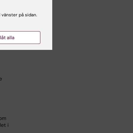
l vänster på sidan.
llåt alla
e
som
et i