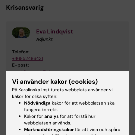
Krisansvarig
Eva Lindqvist
Adjunkt
Telefon:
+46852486431
E-post:
eva.k.lindqvist@ki.se
Vi använder kakor (cookies)
På Karolinska Institutets webbplats använder vi
Utbildningsansvarig
kakor för olika syften:
Nödvändiga
kakor för att webbplatsen ska
fungera korrekt.
Camilla Malinowsky
Kakor för
analys
för att förstå hur
webbplatsen används.
Lektor
Marknadsföringskakor
för att visa och spåra