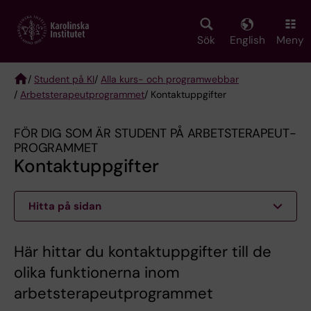
Skip
to
main
Sök
English
Meny
content
/
Student på KI
/
Alla kurs- och programwebbar
/
Arbetsterapeut­programmet
/ Kontaktuppgifter
Breadcrumb
FÖR DIG SOM ÄR STUDENT PÅ ARBETSTERAPEUT­
PROGRAMMET
Kontaktuppgifter
Hitta på sidan
Här hittar du kontaktuppgifter till de
olika funktionerna inom
arbetsterapeutprogrammet