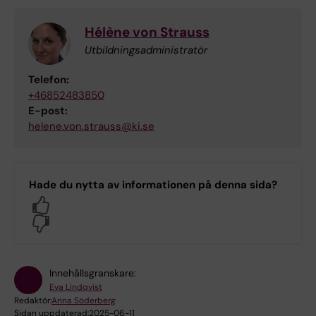
Hélène von Strauss
Utbildningsadministratör
Telefon:
+46852483850
E-post:
helene.von.strauss@ki.se
Hade du nytta av informationen på denna sida?
Yes
No
Innehållsgranskare:
Eva Lindqvist
Redaktör:
Anna Söderberg
Sidan uppdaterad:
2025-06-11