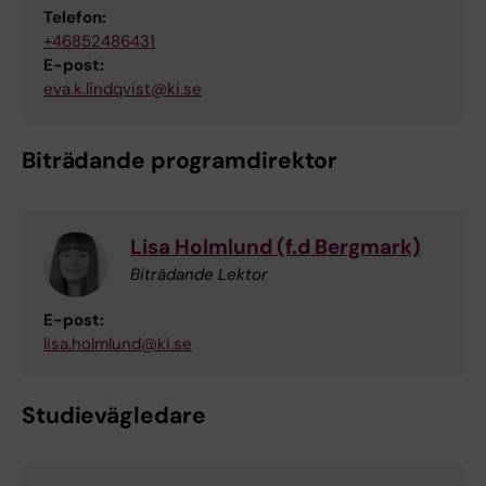
Telefon:
+46852486431
E-post:
eva.k.lindqvist@ki.se
Biträdande programdirektor
Lisa Holmlund (f.d Bergmark)
Biträdande Lektor
E-post:
lisa.holmlund@ki.se
Studievägledare