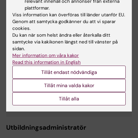
Telefon:
relevant innehåll och annonser från externa
+46852483877
plattformar.
E-post:
Viss information kan överföras till länder utanför EU.
camilla.malinowsky@ki.se
Genom att samtycka godkänner du att vi sparar
cookies.
Du kan när som helst ändra eller återkalla ditt
Utbildningshandläggare
samtycke via kakikonen längst ned till vänster på
sidan.
Mer information om våra kakor
Read this information in English
Anna Söderberg
Tillåt endast nödvändiga
Utbildningshandläggare
Tillåt mina valda kakor
Telefon:
+46852483846
Tillåt alla
E-post:
anna.soderberg@ki.se
Utbildningsadministratör