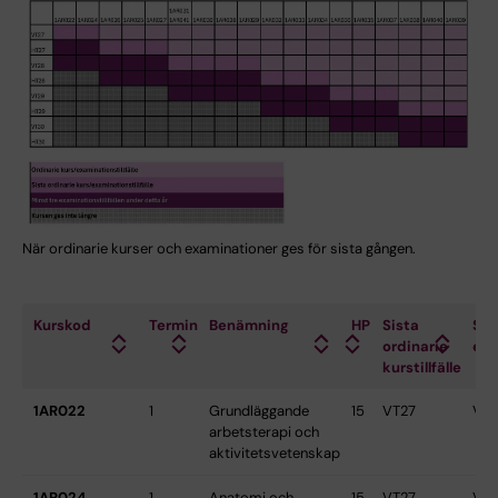
När ordinarie kurser och examinationer ges för sista gången.
Kurskod
Termin
Benämning
HP
Sista
Sis
ordinarie
exa
kurstillfälle
1AR022
1
Grundläggande
15
VT27
VT
arbetsterapi och
aktivitetsvetenskap
1AR024
1
Anatomi och
15
VT27
VT