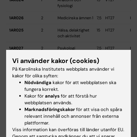
fysiologi
1AR026
2
Medicinska ämnen 1
7,5
HT27
HT
1AR025
2
Hälsa, delaktighet
15
HT27
HT
och aktivitet
1AR027
2
Psykologi
7,5
HT27
HT
Vi använder kakor (cookies)
1AR041/1AR031
3
Medicinska ämnen
7,5
VT28
VT
2
På Karolinska Institutets webbplats använder vi
kakor för olika syften:
1AR030
3
Pedagogik
7,5
VT28
VT
Nödvändiga
kakor för att webbplatsen ska
fungera korrekt.
1AR028
3
Kreativitet och
10
VT28
VT
Kakor för
analys
för att förstå hur
aktivitet
webbplatsen används.
1AR029
3
Mångfald, social
5
VT28
VT
Marknadsföringskakor
för att visa och spåra
inklusion och hälsa
relevant innehåll och annonser från externa
plattformar.
1AR032
4
Arbetsterapi 1 -
7,5
HT28
HT
Viss information kan överföras till länder utanför EU.
Bedömning mål och
Genom att samtycka godkänner du att vi sparar