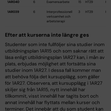
1AR040
6
Examensarbete
15
HT29
HT
1AR039
6
Interprofessionell
3
HT29
HT
verksamhet och
arbetsterapi
Efter att kurserna inte längre ges
Studenter som inte fullföljer sina studier inom
utbildningsplan 1AR15 och som saknar rätt att
läsa enligt utbildningsplan 1AR27 kan, i mån av
plats, erbjudas möjlighet att fortsätta sina
studier inom 1AR27. I dessa fall kommer man
att behöva följa det kursupplägg, som gäller
för 1AR27. Observera, att kursupplägg i 1AR27
skiljer sig från 1AR15, nytt innehåll har
tillkommit, visst innehåll har tagits bort och
annat innehåll har flyttats mellan kurser och
terminer. Det innebär att du som student kan