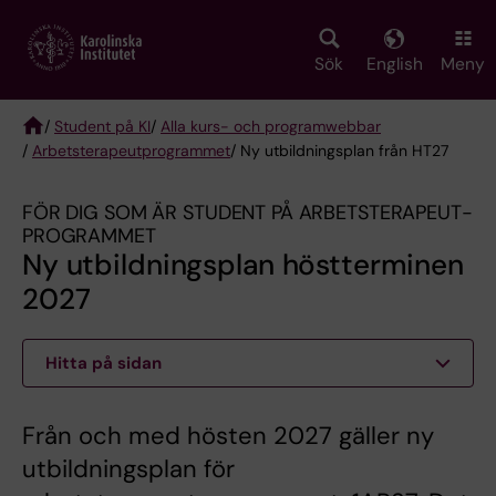
Skip
to
main
Sök
English
Meny
content
/
Student på KI
/
Alla kurs- och programwebbar
/
Arbetsterapeut­programmet
/ Ny utbildningsplan från HT27
Breadcrumb
FÖR DIG SOM ÄR STUDENT PÅ ARBETSTERAPEUT­
PROGRAMMET
Ny utbildningsplan höstterminen
2027
Hitta på sidan
Från och med hösten 2027 gäller ny
utbildningsplan för