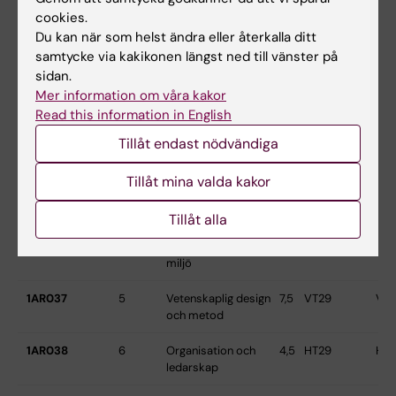
terapeutiskt
cookies.
resonerande
Du kan när som helst ändra eller återkalla ditt
samtycke via kakikonen längst ned till vänster på
1AR033
4
Arbetsterapi 2 -
15
HT28
HT
Aktivitet och
sidan.
åtgärder
Mer information om våra kakor
Read this information in English
1AR034
4
Arbetsterapi 3 -
7,5
HT28
HT
Tillåt endast nödvändiga
Prevention och
uppföljning
Tillåt mina valda kakor
1AR036
5
Arbete, aktivitet
15
VT29
VT
och delaktighet
Tillåt alla
1AR035
5
Delaktighet och
7,5
VT29
VT
miljö
1AR037
5
Vetenskaplig design
7,5
VT29
VT
och metod
1AR038
6
Organisation och
4,5
HT29
HT
ledarskap