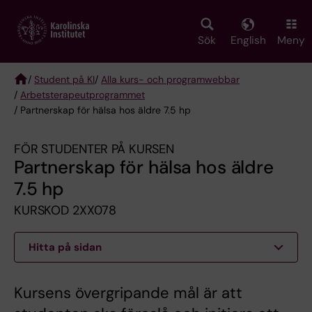
Skip
to
main
Sök
English
Meny
content
/
Student på KI
/
Alla kurs- och programwebbar
/
Arbetsterapeut­programmet
Breadcrumb
/ Partnerskap för hälsa hos äldre 7.5 hp
FÖR STUDENTER PÅ KURSEN
Partnerskap för hälsa hos äldre
7.5 hp
KURSKOD 2XX078
Hitta på sidan
Kursens övergripande mål är att