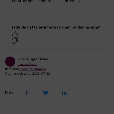
ditt KI-ID och lösenord.
arbetsliv.
Hade du nytta av informationen på denna sida?
Yes
No
Innehållsgranskare:
Eva Lindqvist
Redaktör:
Héléne von Strauss
Sidan uppdaterad:
2026-07-22
Dela