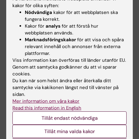
kakor för olika syften:
Kontaktuppgifter
Nödvändiga
kakor för att webbplatsen ska
fungera korrekt.
Institutionen för neurobiologi, vårdvetenskap
Kakor för
analys
för att förstå hur
och samhälle (NVS)
webbplatsen används.
Avdelningen för arbetsterapi
Marknadsföringskakor
för att visa och spåra
relevant innehåll och annonser från externa
plattformar.
Viss information kan överföras till länder utanför EU.
Linda Timm
Genom att samtycka godkänner du att vi sparar
Kursansvarig
cookies.
Du kan när som helst ändra eller återkalla ditt
E-post:
samtycke via kakikonen längst ned till vänster på
linda.timm@ki.se
sidan.
Mer information om våra kakor
Read this information in English
Mandana Fallah Pour
Tillåt endast nödvändiga
Examinator
Tillåt mina valda kakor
Telefon: