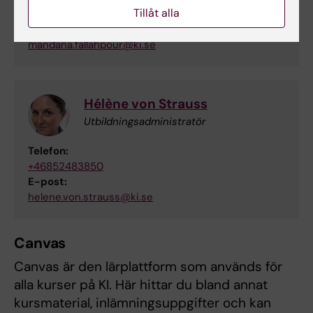
Tillåt alla
+46852483856
E-post:
mandana.fallahpour@ki.se
Hélène von Strauss
Utbildningsadministratör
Telefon:
+46852483850
E-post:
helene.von.strauss@ki.se
Canvas
Canvas är den lärplattform som används för
alla kurser på KI. Här hittar du bland annat
kursmaterial, inlämningsuppgifter och kan