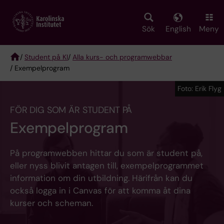
Skip
to
main
Sök
English
Meny
content
/
Student på KI
/
Alla kurs- och programwebbar
/ Exempelprogram
Breadcrumb
Foto: Erik Flyg
FÖR DIG SOM ÄR STUDENT PÅ
Exempelprogram
På programwebben hittar du som är student på,
eller nyss blivit antagen till, exempelprogrammet
information om din utbildning. Härifrån kan du
också logga in i Canvas för att komma åt dina
kurser och scheman.