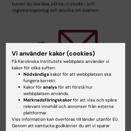
kurser du ska läsa, skriva ut studie- och
registreringsintyg och ansöka om examen.
Vi använder kakor (cookies)
På Karolinska Institutets webbplats använder vi
kakor för olika syften:
Nödvändiga
kakor för att webbplatsen ska
fungera korrekt.
Kakor för
analys
för att förstå hur
webbplatsen används.
Marknadsföringskakor
för att visa och spåra
Kontaktuppgifter
relevant innehåll och annonser från externa
Kontaktuppgifter till bland annat programdirektor,
plattformar.
programstudievägledare och programhandläggare.
Viss information kan överföras till länder utanför EU.
Genom att samtycka godkänner du att vi sparar