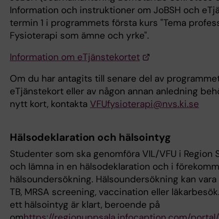
Information och instruktioner om JoBSH och eTjä
termin 1 i programmets första kurs "Tema profess
Fysioterapi som ämne och yrke".
Information om eTjänstekortet
Om du har antagits till senare del av programme
eTjänstekort eller av någon annan anledning be
nytt kort, kontakta
VFUfysioterapi@nvs.ki.se
Hälsodeklaration och hälsointyg
Studenter som ska genomföra VIL/VFU i Region St
och lämna in en hälsodeklaration och i förekom
hälsoundersökning. Hälsoundersökning kan vara t
TB, MRSA screening, vaccination eller läkarbesök.
ett hälsointyg är klart, beroende på
om
https://regionuppsala.infocaption.com/portal