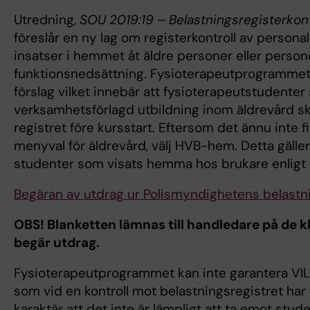
Utredning,
SOU 2019:19 – Belastningsregisterkontr
föreslår en ny lag om registerkontroll av persona
insatser i hemmet åt äldre personer eller perso
funktionsnedsättning. Fysioterapeutprogrammet
förslag vilket innebär att fysioterapeutstudenter
verksamhetsförlagd utbildning inom äldrevård s
registret före kursstart. Eftersom det ännu inte f
menyval för äldrevård, välj HVB-hem. Detta gäller
studenter som visats hemma hos brukare enligt S
Begäran av utdrag ur Polismyndighetens belastn
OBS! Blanketten lämnas till handledare på de k
begär utdrag.
Fysioterapeutprogrammet kan inte garantera VIL-
som vid en kontroll mot belastningsregistret har
karaktär att det inte är lämpligt att ta emot stu