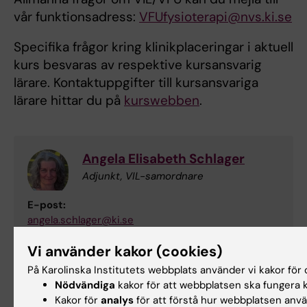
vår funktionsadress:
VFUfysioterapi@nvs.ki.se
Specifika frågor kring klinikplaceringar i aktuell
kurs besvaras av respektive kursansvarig
lärare. Kontaktuppgifter till kursansvariga
lärare hittar du på
kurswebben
.
Angela Elisabeth Schlager
Adjunkt, VIL-samordnare
E-post:
angela.schlager@ki.se
Vi använder kakor (cookies)
På Karolinska Institutets webbplats använder vi kakor för o
Måns Barkman
Nödvändiga
kakor för att webbplatsen ska fungera k
Adjunkt, VIL-samordnare
Kakor för
analys
för att förstå hur webbplatsen anv