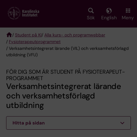
Skip
to
main
Sök
English
Meny
content
/
Student på KI
/
Alla kurs- och programwebbar
/
Fysioterapeut­programmet
Breadcrumb
/ Verksamhetsintegrerat lärande (VIL) och verksamhetsförlagd
utbildning (VFU)
FÖR DIG SOM ÄR STUDENT PÅ FYSIOTERAPEUT­
PROGRAMMET
Verksamhetsintegrerat lärande
och verksamhetsförlagd
utbildning
Hitta på sidan