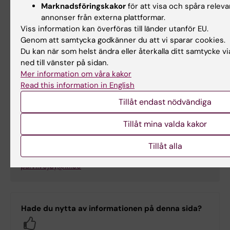
Marknadsföringskakor
för att visa och spåra releva
E-post:
annonser från externa plattformar.
mans.barkman@ki.se
Viss information kan överföras till länder utanför EU.
Genom att samtycka godkänner du att vi sparar cookies.
Du kan när som helst ändra eller återkalla ditt samtycke v
Studievägledare
ned till vänster på sidan.
Mer information om våra kakor
Read this information in English
Päivi Vejby
Tillåt endast nödvändiga
Studievägledare
Tillåt mina valda kakor
Telefon:
+46852488059
Tillåt alla
E-post:
paivi.vejby@ki.se
Hade du nytta av informationen på denna sida?
Yes