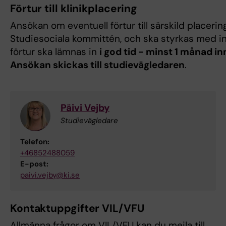
Förtur till klinikplacering
Ansökan om eventuell förtur till särskild placeri
Studiesociala kommittén, och ska styrkas med i
förtur ska lämnas in
i god tid - minst 1 månad in
Ansökan skickas till studievägledaren
.
Päivi Vejby
Studievägledare
Telefon:
+46852488059
E-post:
paivi.vejby@ki.se
Kontaktuppgifter VIL/VFU
Allmänna frågor om VIL/VFU kan du mejla till