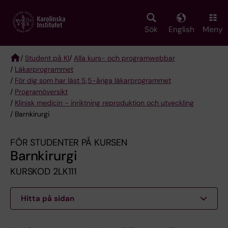
Skip
to
main
Sök
English
Meny
content
/
Student på KI
/
Alla kurs- och programwebbar
/
Läkarprogrammet
Breadcrumb
/
För dig som har läst 5,5-åriga läkarprogrammet
/
Programöversikt
/
Klinisk medicin - inriktning reproduktion och utveckling
/ Barnkirurgi
FÖR STUDENTER PÅ KURSEN
Barnkirurgi
KURSKOD 2LK111
Hitta på sidan