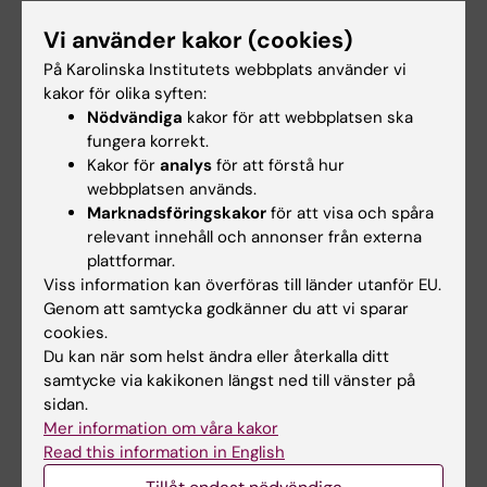
Nedläggning av kurs
Vi använder kakor (cookies)
På Karolinska Institutets webbplats använder vi
kakor för olika syften:
Information om nedläggning av denna kurs
Nödvändiga
kakor för att webbplatsen ska
fungera korrekt.
Kakor för
analys
för att förstå hur
webbplatsen används.
Marknadsföringskakor
för att visa och spåra
relevant innehåll och annonser från externa
plattformar.
Viss information kan överföras till länder utanför EU.
Genom att samtycka godkänner du att vi sparar
cookies.
Lärplattformen
Student på KI
Canvas
Du kan när som helst ändra eller återkalla ditt
Information om din
samtycke via kakikonen längst ned till vänster på
studier, studentlivet
Logga in i Canvas
sidan.
på KI, allt från din
Lär dig använda
Mer information om våra kakor
studiestart - till din
Canvas i Canvas
Read this information in English
examen och framtida
studentguide
arbetsliv.