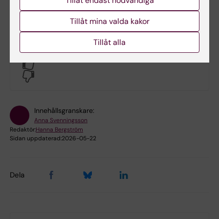
Tillåt endast nödvändiga
Tillåt mina valda kakor
Tillåt alla
Hade du nytta av informationen på denna sida?
Yes
No
Innehållsgranskare:
Anna Svenningsson
Redaktör:
Hanna Bergström
Sidan uppdaterad:
2026-05-22
Dela