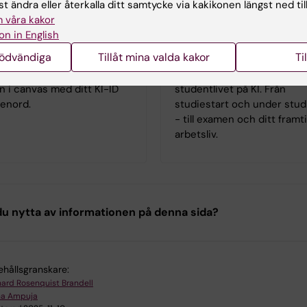
t ändra eller återkalla ditt samtycke via kakikonen längst ned til
 våra kakor
on in English
 in i Canvas
Student på KI
nödvändiga
Tillåt mina valda kakor
Ti
attformen Canvas hittar du
Här hittar du information 
er du är antagen på. Du
sådant som rör dina studie
in i canvas med ditt KI-ID
studentlivet på KI. Från
senord.
studiestart och under stud
- till examen och ditt framt
arbetsliv.
u nytta av informationen på denna sida?
ehållsgranskare:
hard Rosenquist Brandell
na Ampuja