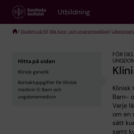
Skip
to
Utbildning
main
content
/
Student på KI
/
Alla kurs- och programwebbar
/
Läkarprog
Breadcrumb
FÖR DIG
UNGDOMS
Hitta på sidan
Klin
Klinisk genetik
Kontaktuppgifter för Klinisk
Klinisk
medicin 5: Barn och
Barn- 
ungdomsmedicin
Varje l
om en s
sätt ku
samt ku