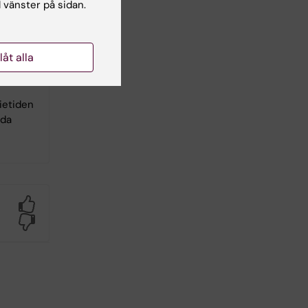
l vänster på sidan.
llåt alla
om
r och
ietiden
ida
Yes
No