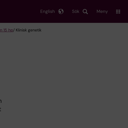
English
Sök
Meny
n 15 hp
/ Klinisk genetik
n
t