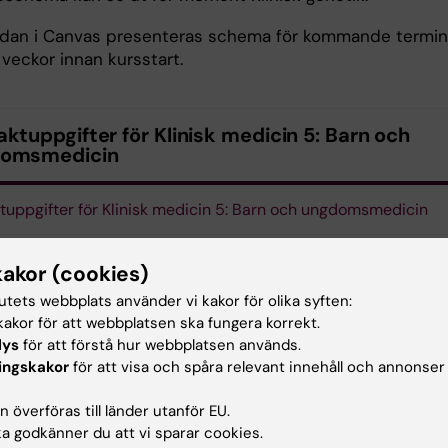
idan i Canvas presenteras schema för kommande termin
veckor innan kursstart.
ktuppgifter för Klinisk medicin 5: Barn och
omsmedicin
tuppgifter för Klinisk medicin 5: Barn och ungdomsmedicin
kakor (cookies)
tutets webbplats använder vi kakor för olika syften:
akor för att webbplatsen ska fungera korrekt.
lys
för att förstå hur webbplatsen används.
ingskakor
för att visa och spåra relevant innehåll och annonser
 överföras till länder utanför EU.
 godkänner du att vi sparar cookies.