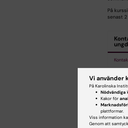
På kurss
senast 2 
Konta
ungd
Kontak
Vi använder 
På Karolinska Insti
Nödvändiga
k
Kakor för
ana
Marknadsför
plattformar.
Viss information kan
Genom att samtycka