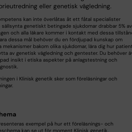
orieutredning eller genetisk vägledning.
mpetens kan inte överlåtas åt ett fåtal specialister
 sällsynta genetiskt betingade sjukdomar drabbar 5% av
ngen och alla läkare kommer i kontakt med dessa tillstån
klara dessa mål behöver du en fördjupad kunskap om
a mekanismer bakom olika sjukdomar, lära dig hur patien
ytta av genetisk vägledning och gentester. Du behöver 
pad insikt i etiska aspekter på anlagstestning och
agnostik.
ingen i Klinisk genetik sker som föreläsningar och
ingar.
hema
esenteras exempel på hur ett föreläsnings- och
eschema kan se ut för moment Klinisk genetik.