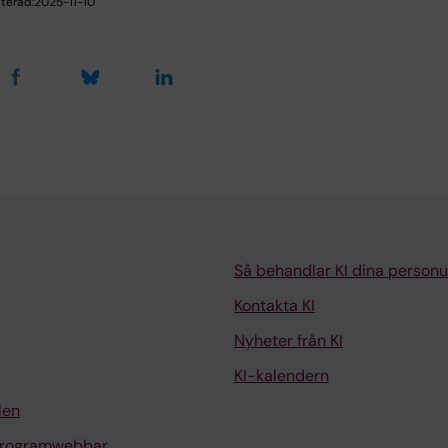
terad:
2025-11-10
Så behandlar KI dina personu
Kontakta KI
Nyheter från KI
KI-kalendern
len
programwebbar