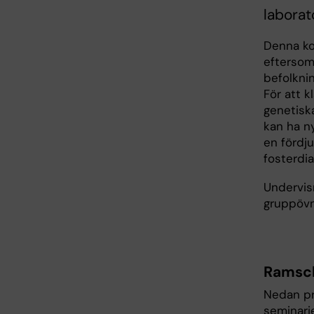
laborat
Denna ko
eftersom
befolkni
För att 
genetisk
kan ha n
en fördju
fosterdi
Undervisn
gruppövn
Ramsc
Nedan pr
seminari