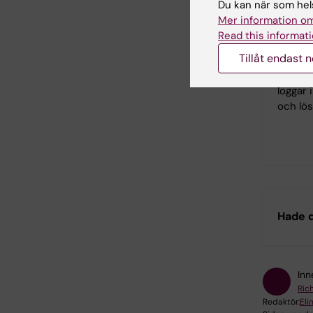
Du kan när som hels
Mer information om
Read this informati
Logga
Tillåt endast 
I lärpl
de kurs
loggar 
och lö
Hade d
Inn
Ric
Redaktör:
Eli