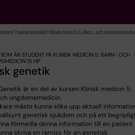
rammet
/
Programöversikt
/
Klinisk medicin 5: Barn- och ungdomsmedici
 SOM ÄR STUDENT PÅ KLINISK MEDICIN 5: BARN- OCH
MEDICIN 15 HP
isk genetik
 Genetik är en del av kursen Klinisk medicin 5:
och ungdomsmedicin.
äkare måste kunna söka upp aktuell informatio
ällsynt genetisk sjukdom och på ett begriplig
nna förmedla denna information till en patient
nna skriva en remiss för en genetisk