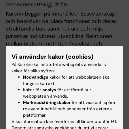
ämnesomsättning, 18 hp
Kursen bygger på innehållet i Basvetenskap 1
och beskriver cellulära funktioner och deras
strukturella bas, samt hur arv och miljö
påverkar individens utveckling. Relationen
mellan biokemi, nutrition, fysiologi och
endokrinologi inom ramen för
Vi använder kakor (cookies)
matsmältningssystemet, ämnesomsättningen
På Karolinska Institutets webbplats använder vi
och de endokrina funktionerna presenteras.
kakor för olika syften:
Den teoretiska undervisningen integreras
Nödvändiga
kakor för att webbplatsen ska
med en introduktion till personcentrerad
fungera korrekt.
konsultations- och undersökningsteknik som
Kakor för
analys
för att förstå hur
tränas genom verksamhetsintegrerat lärande.
webbplatsen används.
Marknadsföringskakor
för att visa och spåra
Professionell och vetenskaplig kompetens
relevant innehåll och annonser från externa
samt global och jämlik vård och hälsa av
plattformar.
betydelse för den fortsatta utbildningen och
Viss information kan överföras till länder utanför EU.
läkaryrket presenteras.
Genom att samtycka godkänner du att vi sparar