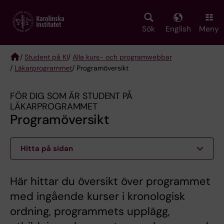
Skip
to
main
Sök
English
Meny
content
/
Student på KI
/
Alla kurs- och programwebbar
/
Läkarprogrammet
/ Programöversikt
Breadcrumb
FÖR DIG SOM ÄR STUDENT PÅ
LÄKARPROGRAMMET
Programöversikt
Hitta på sidan
Här hittar du översikt över programmet
med ingående kurser i kronologisk
ordning, programmets upplägg,