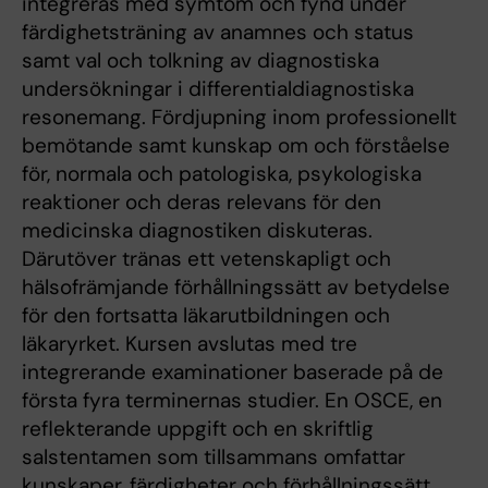
integreras med symtom och fynd under
färdighetsträning av anamnes och status
samt val och tolkning av diagnostiska
undersökningar i differential­diagnostiska
resonemang. Fördjupning inom professionellt
bemötande samt kunskap om och förståelse
för, normala och patologiska, psykologiska
reaktioner och deras relevans för den
medicinska diagnostiken diskuteras.
Därutöver tränas ett vetenskapligt och
hälsofrämjande förhållningssätt av betydelse
för den fortsatta läkarutbildningen och
läkaryrket. Kursen avslutas med tre
integrerande examinationer baserade på de
första fyra terminernas studier. En OSCE, en
reflekterande uppgift och en skriftlig
salstentamen som tillsammans omfattar
kunskaper, färdigheter och förhållningssätt