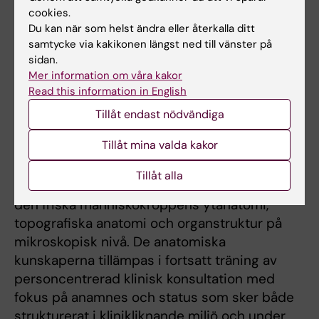
cookies.
Kurswebb Basvetenskap 2
Du kan när som helst ändra eller återkalla ditt
samtycke via kakikonen längst ned till vänster på
sidan.
Mer information om våra kakor
Termin 2
Read this information in English
Tillåt endast nödvändiga
Basvetenskap 3: Anatomi, histologi och basal
klinisk konsultation och undersökning, 18 hp
Tillåt mina valda kakor
Kursen bygger vidare på den grundläggande
Tillåt alla
basvetenskapen från termin 1 och presenterar
den friska människokroppens ytanatomi,
topografiska anatomi och organstruktur på
mikroskopisk nivå. De anatomiska
kunskaperna tillämpas i fortsatt träning av
personcentrerad klinisk konsultation med
fokus på anamnes och status som sker både
strukturerat i klinikliknande miljö och under